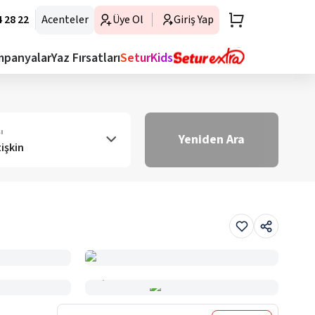
 28 22
Acenteler
Üye Ol
Giriş Yap
mpanyalar
Yaz Fırsatları
SeturKids
ı
Yeniden Ara
tişkin
Haritada Gör