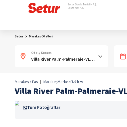
Setur Servis Turistik A.Ş.
Belge No: 728
Setur
Marakeş Otelleri
Otel / Konum
Marakeş / Fas
|
Marakeş
Merkez:
7.9
km
Villa River Palm-Palmeraie-V
Tüm Fotoğraflar