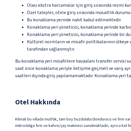
Olası ekstra harcamalar için giriş sırasında resmi k
Özel talepler, otele giriş sırasında müsaitlik durumu
Bu konaklama yerinde nakit kabul edilmektedir
Konaklama yeri yöneticisi, konaklama yerinde karbon
Konaklama yeri yöneticisi, konaklama yerinde bir d
Kültürel normların ve misafir politikalarının ülkeye
tarafından sağlanmıştır.
Bu konaklama yeri misafirlere havaalanı transfer servisi su
saat önce konaklama yeriyle iletişime geçmeli ve varış a
saatleri dışında giriş yapılamamaktadır. Konaklama yeri tar
Otel Hakkında
Klimalı bu villada mutfak, tam boy buzdolabı/dondurucu ve fırın var. 
mikrodalga fırın ve kahve/çay makinesi sunulmaktadır; ayrıca kat hi