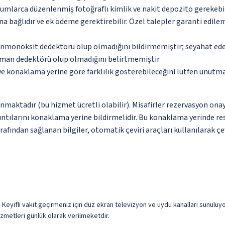
urumlarca düzenlenmiş fotoğraflı kimlik ve nakit depozito gerekebi
na bağlıdır ve ek ödeme gerektirebilir. Özel talepler garanti edile
monoksit dedektörü olup olmadığını bildirmemiştir; seyahat ederke
uman dedektörü olup olmadığını belirtmemiştir
 ve konaklama yerine göre farklılık gösterebileceğini lütfen unutm
nmaktadır (bu hizmet ücretli olabilir). Misafirler rezervasyon onayı
yrıntılarını konaklama yerine bildirmelidir. Bu konaklama yerinde
afından sağlanan bilgiler, otomatik çeviri araçları kullanılarak çev
Keyifli vakit geçirmeniz için düz ekran televizyon ve uydu kanalları sunuluyor;
zmetleri günlük olarak verilmeketdir.