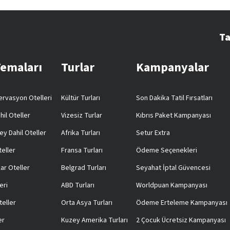
Ta
Temaları
Turlar
Kampanyalar
rvasyon Otelleri
Kültür Turları
Son Dakika Tatil Fırsatları
hil Oteller
Vizesiz Turlar
Kıbrıs Paket Kampanyası
ey Dahil Oteller
Afrika Turları
Setur Extra
teller
Fransa Turları
Ödeme Seçenekleri
ar Oteller
Belgrad Turları
Seyahat İptal Güvencesi
eri
ABD Turları
Worldpuan Kampanyası
teller
Orta Asya Turları
Ödeme Erteleme Kampanyası
er
Kuzey Amerika Turları
2 Çocuk Ücretsiz Kampanyası