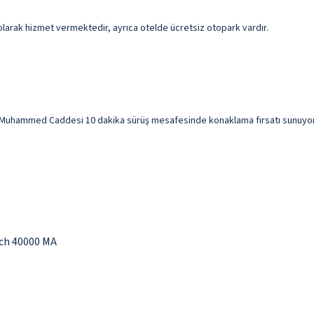
i olarak hizmet vermektedir, ayrıca otelde ücretsiz otopark vardır.
ı Muhammed Caddesi 10 dakika sürüş mesafesinde konaklama fırsatı sunuyor. 
ech 40000 MA