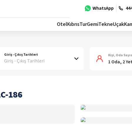
WhatsApp
444
Otel
Kıbrıs
Tur
Gemi
Tekne
Uçak
Ka
Giriş - Çıkış Tarihleri
Kişi, Oda Sayıs
Giriş - Çıkış Tarihleri
1 Oda, 2 Ye
LC-186