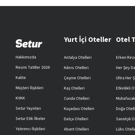
Yurt İçi Oteller
Otel 
Hakkımızda
Antalya Otelleri
Erken Reze
Resmi Tatiller 2026
Kıbrıs Otelleri
Her Şey Da
Kalite
Çeşme Otelleri
Ultra Her Ş
Müşteri İlişkileri
Kaş Otelleri
Etkinlikli O
KVKK
Cunda Otelleri
Muhafazak
Setur Yayınları
Kuşadası Otelleri
Doğa Otell
Setur Etik İlkeler
Datça Otelleri
Sanatçılı O
Yatırımcı İlişkileri
Abant Otelleri
Lüks Otell