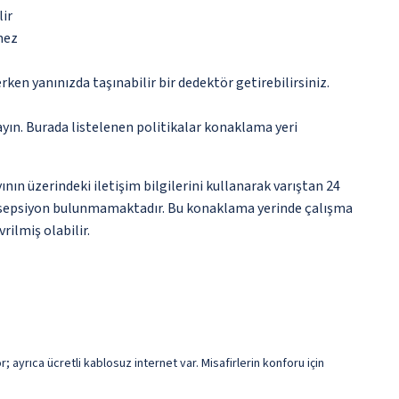
lir
mez
n yanınızda taşınabilir bir dedektör getirebilirsiniz.
ayın. Burada listelenen politikalar konaklama yeri
nın üzerindeki iletişim bilgilerini kullanarak varıştan 24
 resepsiyon bulunmamaktadır. Bu konaklama yerinde çalışma
rilmiş olabilir.
 ayrıca ücretli kablosuz internet var. Misafirlerin konforu için