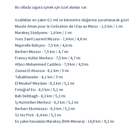
Bu villada sigara içmek için özel alanlar var.
Uzaklıklar en yakın 0.1 mil ve kilometre değerine yuvarlanarak göst
Musée Aman pour la Civilsation de l Eau au Maroc - 1,5 km / 1 mi
Marakeş Stadyumu - 1,6 km / 1 mi
Yves Saint Laurent Müzesi - 7,4 km / 4,6 mi
Majorelle Bahçesi - 7,5 km / 4,6 mi
Berberi Müzesi - 7,5 km / 4,7 mi
Fransız Kültür Merkezi - 7,5 km / 4,7 mi
Altıncı Muhammed Caddesi - 7,9 km / 4,9 mi
Zaouia El Abassia - 8,1 km / 5 mi
Tabakhaneler - 8,1 km / 5 mi
El Moukef Meydanı - 8,2 km / 5,1 mi
Fotoğraf Evi - 8,3 km / 5,1 mi
Bab Debbagh - 8,3 km / 5,2 mi
İş Hizmetleri Merkezi - 8,3 km / 5,2 mi
Berberi Ekomüzesi - 8,3 km / 5,2 mi
S1 Hız Pisti - 8,4 km / 5,2 mi
En yakın havaalanı Marakeş (RAK-Menara) - 14,8 km / 9,2 mi