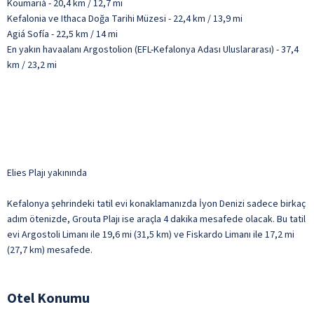
Koumariá - 20,4 km / 12,7 mi
Kefalonia ve Ithaca Doğa Tarihi Müzesi - 22,4 km / 13,9 mi
Agiá Sofía - 22,5 km / 14 mi
En yakın havaalanı Argostolion (EFL-Kefalonya Adası Uluslararası) - 37,4
km / 23,2 mi
Elies Plajı yakınında
Kefalonya şehrindeki tatil evi konaklamanızda İyon Denizi sadece birkaç
adım ötenizde, Grouta Plajı ise araçla 4 dakika mesafede olacak. Bu tatil
evi Argostoli Limanı ile 19,6 mi (31,5 km) ve Fiskardo Limanı ile 17,2 mi
(27,7 km) mesafede.
Otel Konumu