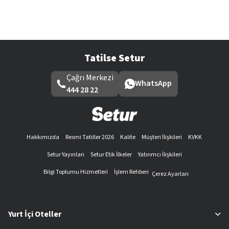
Tatilse Setur
Çağrı Merkezi
WhatsApp
444 28 22
Hakkımızda
Resmi Tatiller 2026
Kalite
Müşteri İlişkileri
KVKK
Setur Yayınları
Setur Etik İlkeler
Yatırımcı İlişkileri
Bilgi Toplumu Hizmetleri
İşlem Rehberi
Çerez Ayarları
Yurt İçi Oteller