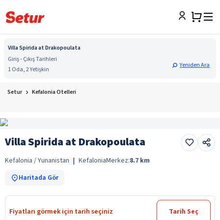
Villa Spirida at Drakopoulata
Giriş - Çıkış Tarihleri
Yeniden Ara
1 Oda, 2 Yetişkin
Setur
Kefalonia Otelleri
Villa Spirida at Drakopoulata
Kefalonia / Yunanistan
|
Kefalonia
Merkez:
8.7
km
Haritada Gör
Fiyatları görmek için tarih seçiniz
Tarih Seç