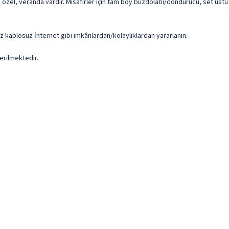
e özel, veranda vardır. Misafirler için tam boy buzdolabı/dondurucu, set üstü 
iz kablosuz İnternet gibi imkânlardan/kolaylıklardan yararlanın.
erilmektedir.