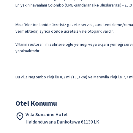
En yakın havaalanı Colombo (CMB-Bandaranaike Uluslararası) - 25,9 
Misafirler için lobide ücretsiz gazete servisi, kuru temizleme/çamaş
vermektedir, ayrıca otelde ücretsiz vale otopark vardır.
Villanın restoranı misafirlere öğle yemeği veya akşam yemeği servisi
yapılmaktadır.
Bu villa Negombo Plajı ile 8,2 mi (13,3 km) ve Marawila Plajı ile 7,7
Otel Konumu
Villa Sunshine Hotel
Haldanduwana Dankotuwa 61130 LK