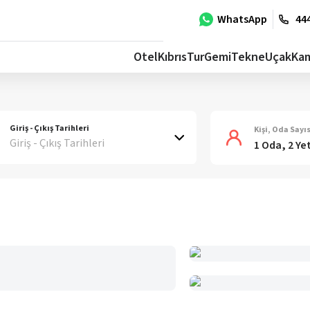
WhatsApp
444
Otel
Kıbrıs
Tur
Gemi
Tekne
Uçak
Ka
Giriş - Çıkış Tarihleri
Kişi, Oda Sayıs
Giriş - Çıkış Tarihleri
1 Oda, 2 Ye