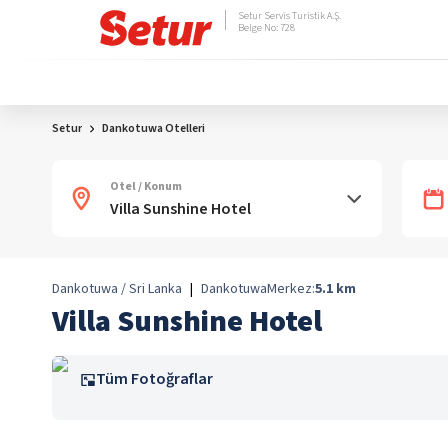
Setur Servis Turistik A.Ş.
Belge No: 728
Setur
Dankotuwa Otelleri
Otel / Konum
Dankotuwa / Sri Lanka
|
Dankotuwa
Merkez:
5.1
km
Villa Sunshine Hotel
Tüm Fotoğraflar