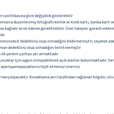
eri politikasına göre değişiklik gösterebilir
umlarca düzenlenmiş fotoğraflı kimlik ve kredi kartı, banka kartı v
na bağlıdır ve ek ödeme gerektirebilir. Özel talepler garanti edile
dir
monoksit dedektörü olup olmadığını bildirmemiştir; seyahat ederke
uman dedektörü olup olmadığını belirtmemiştir
 ilk yardım çantası yer almaktadır
çocuklar için uygun olmayabilecek açık alanlar bulunmaktadır; he
p ayarlayamayacaklarını teyit etmenizi öneririz
 karşılayacaktır. Konaklama yeri tarafından sağlanan bilgiler, otoma