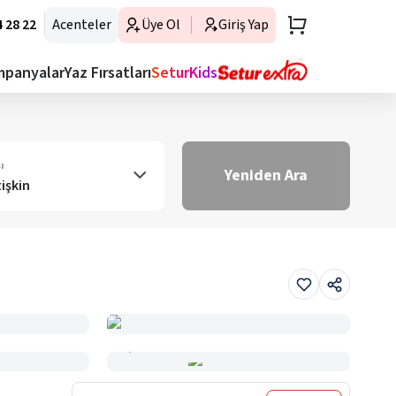
 28 22
Acenteler
Üye Ol
Giriş Yap
mpanyalar
Yaz Fırsatları
SeturKids
ı
Yeniden Ara
tişkin
Haritada Gör