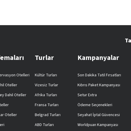
Ta
Temaları
Turlar
Kampanyalar
rvasyon Otelleri
Kültür Turları
Son Dakika Tatil Fırsatları
hil Oteller
Vizesiz Turlar
Kıbrıs Paket Kampanyası
ey Dahil Oteller
Afrika Turları
Setur Extra
teller
Fransa Turları
Ödeme Seçenekleri
ar Oteller
Belgrad Turları
Seyahat İptal Güvencesi
eri
ABD Turları
Worldpuan Kampanyası