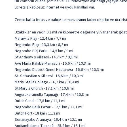
Bu konforlu villada şömine ve LED televizyon ayrıcalığı yaşayın. Siz
ücretsiz kablosuz internet ve uydu kanalları var.
Zemin katta teras ve bahçe ile manzaranın tadını çıkartın ve ücrets
Uzaklıklar en yakın 0.1 mil ve kilometre değerine yuvarlanarak göst
Marawila Plajı - 12,4 km / 7,7 mi
Negombo Plajı - 13,3 km / 8,2 mi
Negombo Plaj Parkı - 14,5 km / 9 mi
St Anthony s Kilisesi - 14,7 km / 9,1 mi
Ave Maria Rahibe Manastırı - 16,6 km / 10,3 mi
Negombo District Genel Hastanesi - 16,6 km / 10,3 mi
St. Sebastian s Kilisesi - 16,6 km / 10,3 mi
Maris Stella College - 16,7 km / 10,4 mi
St.Mary s Church - 17,1 km / 10,6 mi
Angurukaramulla Tapınağı - 17,4 km / 10,8 mi
Dutch Canal - 17,8 km / 11,1 mi
Negombo Balık Pazarı - 17,9 km / 11,1 mi
Dutch Fort - 18 km / 11,2 mi
Senanayake Aramaya - 19,4 km / 12,1 mi
Andiambalama Tapınağı - 25,9 km / 16,1 mi