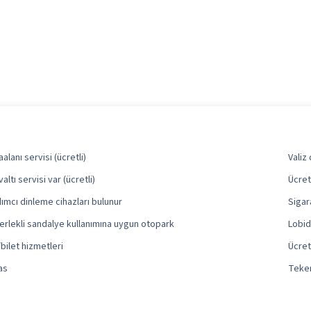
alanı servisi (ücretli)
Valiz
altı servisi var (ücretli)
Ücret
ımcı dinleme cihazları bulunur
Sigar
erlekli sandalye kullanımına uygun otopark
Lobid
bilet hizmetleri
Ücret
as
Teker