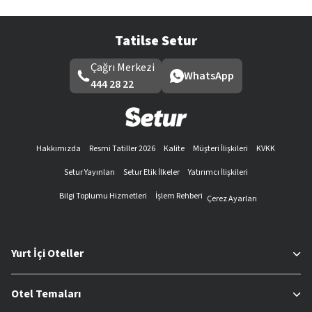
Tatilse Setur
Çağrı Merkezi
WhatsApp
444 28 22
Hakkımızda
Resmi Tatiller 2026
Kalite
Müşteri İlişkileri
KVKK
Setur Yayınları
Setur Etik İlkeler
Yatırımcı İlişkileri
Bilgi Toplumu Hizmetleri
İşlem Rehberi
Çerez Ayarları
Yurt İçi Oteller
Otel Temaları