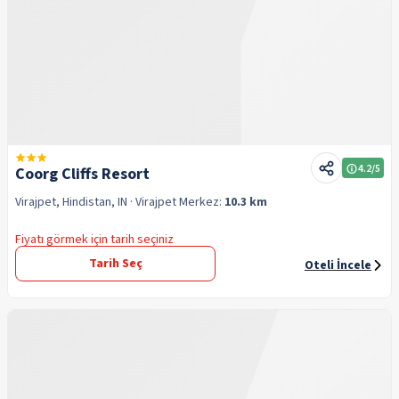
4.2
/5
Coorg Cliffs Resort
Virajpet, Hindistan, IN
· Virajpet
Merkez:
10.3 km
Fiyatı görmek için tarih seçiniz
Tarih Seç
Oteli İncele