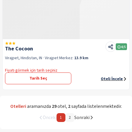
4
/5
The Cocoon
Virajpet, Hindistan, IN
· Virajpet
Merkez:
13.9 km
Fiyatı görmek için tarih seçiniz
Tarih Seç
Oteli İncele
Otelleri
aramanızda
29
otel
,
2
sayfada listelenmektedir.
Önceki
Sonraki
1
2