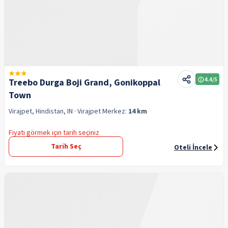
4.4
/5
Treebo Durga Boji Grand, Gonikoppal
Town
Virajpet, Hindistan, IN
· Virajpet
Merkez:
14 km
Fiyatı görmek için tarih seçiniz
Tarih Seç
Oteli İncele