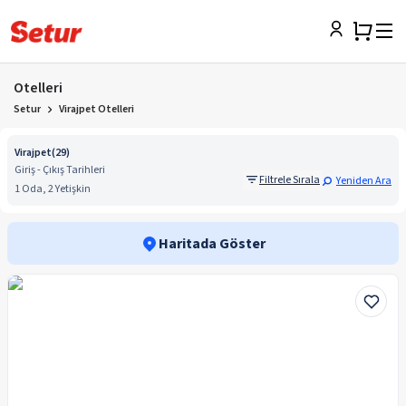
Otelleri
Setur
Virajpet Otelleri
Virajpet
(
29
)
Giriş - Çıkış Tarihleri
Filtrele Sırala
Yeniden Ara
1 Oda, 2 Yetişkin
Haritada Göster