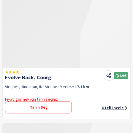
4.9
/5
Evolve Back, Coorg
Virajpet, Hindistan, IN
· Virajpet
Merkez:
17.1 km
Fiyatı görmek için tarih seçiniz
Tarih Seç
Oteli İncele