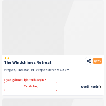
2
/5
The Windchimes Retreat
Virajpet, Hindistan, IN
· Virajpet
Merkez:
6.2 km
Fiyatı görmek için tarih seçiniz
Tarih Seç
Oteli İncele