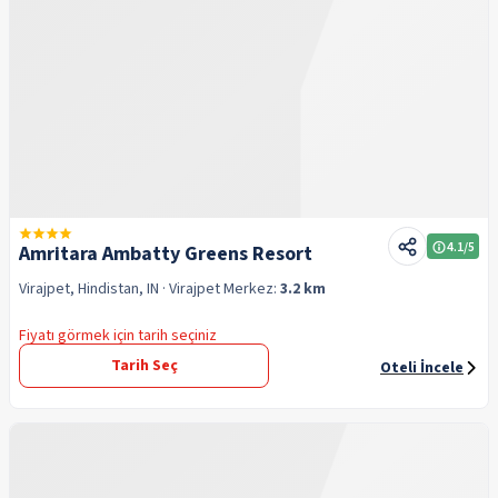
4.1
/5
Amritara Ambatty Greens Resort
Virajpet, Hindistan, IN
· Virajpet
Merkez:
3.2 km
Fiyatı görmek için tarih seçiniz
Tarih Seç
Oteli İncele