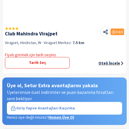
3.6
/5
Club Mahindra Virajpet
Virajpet, Hindistan, IN
· Virajpet
Merkez:
7.5 km
Fiyatı görmek için tarih seçiniz
Tarih Seç
Oteli İncele
Üye ol, Setur Extra avantajlarını yakala
Üyelerimize özel indirimler ve puan kazanma fırsatları
seni bekliyor.
Giriş Yap
ve Avantajları Kaçırma
Henüz üye değil misiniz?
Hemen Üye Ol