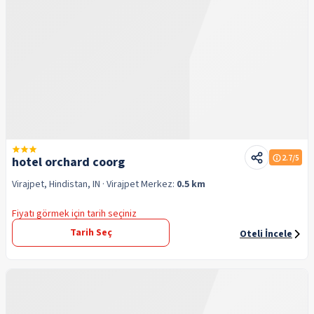
2.7
/5
hotel orchard coorg
Virajpet, Hindistan, IN
· Virajpet
Merkez:
0.5 km
Fiyatı görmek için tarih seçiniz
Tarih Seç
Oteli İncele