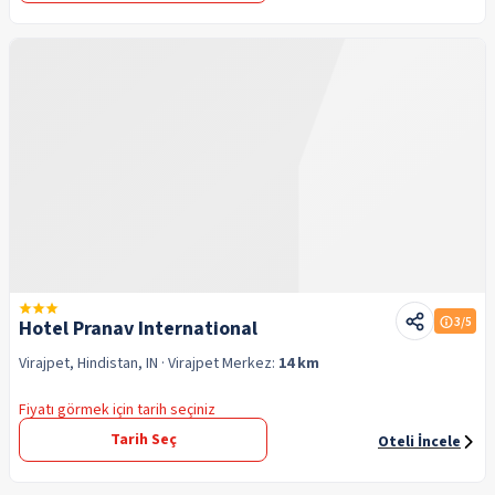
3
/5
Hotel Pranav International
Virajpet, Hindistan, IN
· Virajpet
Merkez:
14 km
Fiyatı görmek için tarih seçiniz
Tarih Seç
Oteli İncele