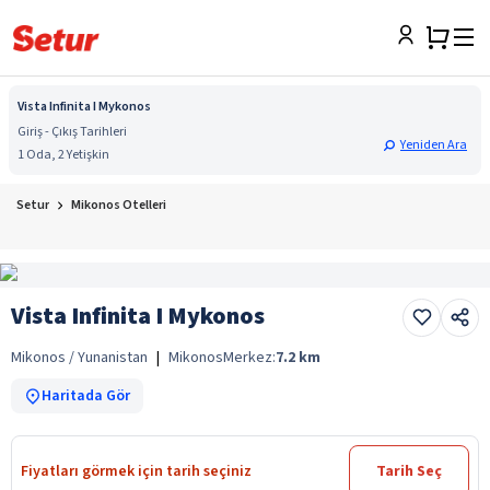
Vista Infinita I Mykonos
Giriş - Çıkış Tarihleri
Yeniden Ara
1 Oda, 2 Yetişkin
Setur
Mikonos Otelleri
Vista Infinita I Mykonos
Mikonos / Yunanistan
|
Mikonos
Merkez:
7.2
km
Haritada Gör
Fiyatları görmek için tarih seçiniz
Tarih Seç