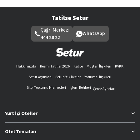
Tatilse Setur
Çağrı Merkezi
WhatsApp
444 28 22
Hakkımızda
Resmi Tatiller 2026
Kalite
Müşteri İlişkileri
KVKK
Setur Yayınları
Setur Etik İlkeler
Yatırımcı İlişkileri
Bilgi Toplumu Hizmetleri
İşlem Rehberi
Çerez Ayarları
Yurt İçi Oteller
Otel Temaları