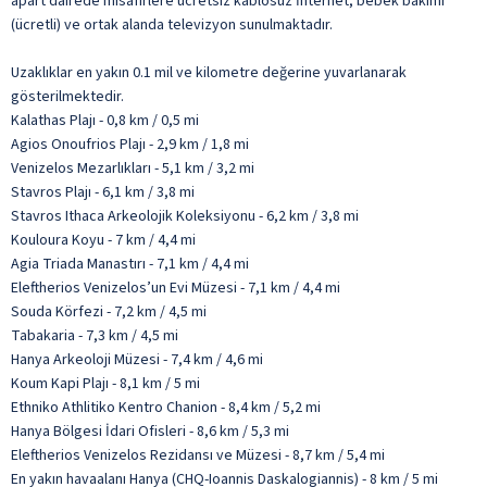
apart dairede misafirlere ücretsiz kablosuz İnternet, bebek bakımı
(ücretli) ve ortak alanda televizyon sunulmaktadır.
Uzaklıklar en yakın 0.1 mil ve kilometre değerine yuvarlanarak
gösterilmektedir.
Kalathas Plajı - 0,8 km / 0,5 mi
Agios Onoufrios Plajı - 2,9 km / 1,8 mi
Venizelos Mezarlıkları - 5,1 km / 3,2 mi
Stavros Plajı - 6,1 km / 3,8 mi
Stavros Ithaca Arkeolojik Koleksiyonu - 6,2 km / 3,8 mi
Kouloura Koyu - 7 km / 4,4 mi
Agia Triada Manastırı - 7,1 km / 4,4 mi
Eleftherios Venizelos’un Evi Müzesi - 7,1 km / 4,4 mi
Souda Körfezi - 7,2 km / 4,5 mi
Tabakaria - 7,3 km / 4,5 mi
Hanya Arkeoloji Müzesi - 7,4 km / 4,6 mi
Koum Kapi Plajı - 8,1 km / 5 mi
Ethniko Athlitiko Kentro Chanion - 8,4 km / 5,2 mi
Hanya Bölgesi İdari Ofisleri - 8,6 km / 5,3 mi
Eleftherios Venizelos Rezidansı ve Müzesi - 8,7 km / 5,4 mi
En yakın havaalanı Hanya (CHQ-Ioannis Daskalogiannis) - 8 km / 5 mi