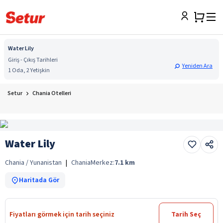
Water Lily
Giriş - Çıkış Tarihleri
Yeniden Ara
1 Oda, 2 Yetişkin
Setur
Chania Otelleri
Water Lily
Chania / Yunanistan
|
Chania
Merkez:
7.1
km
Haritada Gör
Fiyatları görmek için tarih seçiniz
Tarih Seç