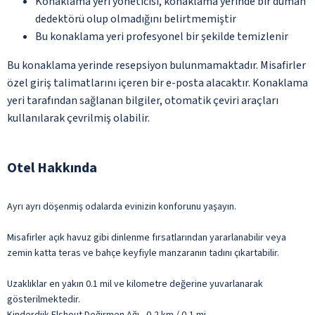
Konaklama yeri yöneticisi, konaklama yerinde bir duman
dedektörü olup olmadığını belirtmemiştir
Bu konaklama yeri profesyonel bir şekilde temizlenir
Bu konaklama yerinde resepsiyon bulunmamaktadır. Misafirler
özel giriş talimatlarını içeren bir e-posta alacaktır. Konaklama
yeri tarafından sağlanan bilgiler, otomatik çeviri araçları
kullanılarak çevrilmiş olabilir.
Otel Hakkında
Ayrı ayrı döşenmiş odalarda evinizin konforunu yaşayın.
Misafirler açık havuz gibi dinlenme fırsatlarından yararlanabilir veya
zemin katta teras ve bahçe keyfiyle manzaranın tadını çıkartabilir.
Uzaklıklar en yakın 0.1 mil ve kilometre değerine yuvarlanarak
gösterilmektedir.
Kinderdijk-Elshout Değirmen Ağı - 0,2 km / 0,1 mi