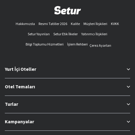
Hakkımızda
Resmi Tatiller 2026
Kalite
Müşteri İlişkileri
KVKK
Setur Yayınları
Setur Etik İlkeler
Yatırımcı İlişkileri
Bilgi Toplumu Hizmetleri
İşlem Rehberi
Çerez Ayarları
Yurt İçi Oteller
Otel Temaları
Turlar
Kampanyalar