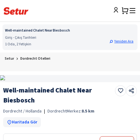
Well-maintained Chalet Near Biesbosch
Giriş - Çıkış Tarihleri
Yeniden Ara
1 Oda, 2 Yetişkin
Setur
Dordrecht Otelleri
Well-maintained Chalet Near
Biesbosch
Dordrecht / Hollanda
|
Dordrecht
Merkez:
8.5
km
Haritada Gör