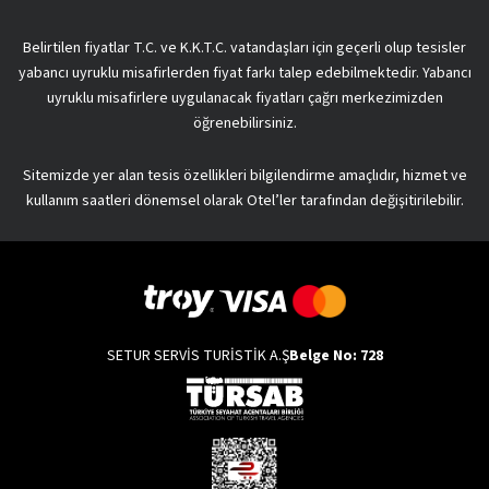
Belirtilen fiyatlar T.C. ve K.K.T.C. vatandaşları için geçerli olup tesisler
yabancı uyruklu misafirlerden fiyat farkı talep edebilmektedir. Yabancı
uyruklu misafirlere uygulanacak fiyatları çağrı merkezimizden
öğrenebilirsiniz.
Sitemizde yer alan tesis özellikleri bilgilendirme amaçlıdır, hizmet ve
kullanım saatleri dönemsel olarak Otel’ler tarafından değişitirilebilir.
SETUR SERVİS TURİSTİK A.Ş
Belge No: 728