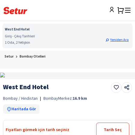
West End Hotel
Giriş - Çıkış Tarihleri
Yeniden Ara
1 Oda, 2 Yetişkin
Setur
Bombay Otelleri
West End Hotel
Bombay / Hindistan
|
Bombay
Merkez:
16.9
km
Haritada Gör
Fiyatları görmek için tarih seçiniz
Tarih Seç