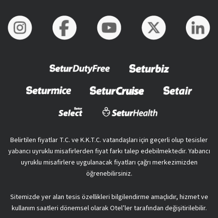
Belirtilen fiyatlar T.C. ve K.K.T.C. vatandaşları için geçerli olup tesisler
yabancı uyruklu misafirlerden fiyat farkı talep edebilmektedir. Yabancı
uyruklu misafirlere uygulanacak fiyatları çağrı merkezimizden
öğrenebilirsiniz.
Sitemizde yer alan tesis özellikleri bilgilendirme amaçlıdır, hizmet ve
kullanım saatleri dönemsel olarak Otel’ler tarafından değişitirilebilir.