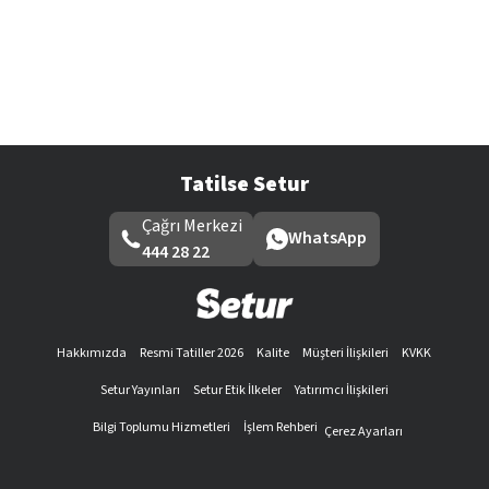
Tatilse Setur
Çağrı Merkezi
WhatsApp
444 28 22
Hakkımızda
Resmi Tatiller 2026
Kalite
Müşteri İlişkileri
KVKK
Setur Yayınları
Setur Etik İlkeler
Yatırımcı İlişkileri
Bilgi Toplumu Hizmetleri
İşlem Rehberi
Çerez Ayarları