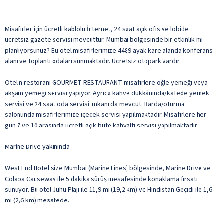
Misafirler için ücretli kablolu İnternet, 24 saat açık ofis ve lobide
ücretsiz gazete servisi mevcuttur. Mumbai bölgesinde bir etkinlik mi
planlıyorsunuz? Bu otel misafirlerimize 4489 ayak kare alanda konferans
alanı ve toplantı odaları sunmaktadır. Ücretsiz otopark vardır.
Otelin restoranı GOURMET RESTAURANT misafirlere öğle yemeği veya
akşam yemeği servisi yapıyor. Ayrıca kahve dükkânında/kafede yemek
servisi ve 24 saat oda servisi imkanı da mevcut. Barda/oturma
salonunda misafirlerimize içecek servisi yapılmaktadır. Misafirlere her
gün 7 ve 10 arasında ücretli açık büfe kahvaltı servisi yapılmaktadır.
Marine Drive yakınında
West End Hotel size Mumbai (Marine Lines) bölgesinde, Marine Drive ve
Colaba Causeway ile 5 dakika sürüş mesafesinde konaklama fırsatı
sunuyor. Bu otel Juhu Plajı ile 11,9 mi (19,2 km) ve Hindistan Geçidi ile 1,6
mi (2,6 km) mesafede.