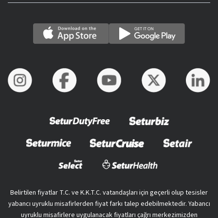
Belirtilen fiyatlar T.C. ve K.K.T.C. vatandaşları için geçerli olup tesisler
yabancı uyruklu misafirlerden fiyat farkı talep edebilmektedir. Yabancı
uyruklu misafirlere uygulanacak fiyatları çağrı merkezimizden