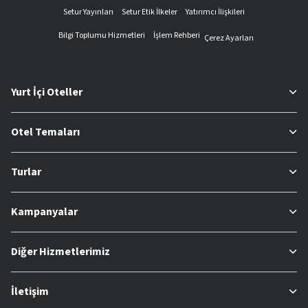
Setur Yayınları
Setur Etik İlkeler
Yatırımcı İlişkileri
Bilgi Toplumu Hizmetleri
İşlem Rehberi
Çerez Ayarları
Yurt İçi Oteller
Otel Temaları
Turlar
Kampanyalar
Diğer Hizmetlerimiz
İletişim