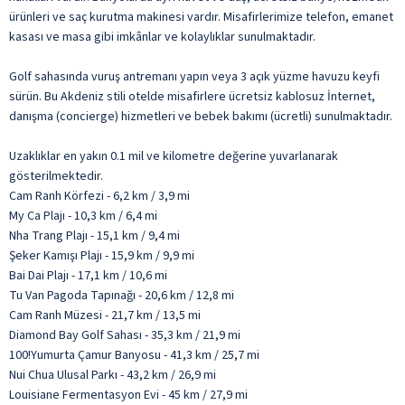
ürünleri ve saç kurutma makinesi vardır. Misafirlerimize telefon, emanet
kasası ve masa gibi imkânlar ve kolaylıklar sunulmaktadır.
Golf sahasında vuruş antremanı yapın veya 3 açık yüzme havuzu keyfi
sürün. Bu Akdeniz stili otelde misafirlere ücretsiz kablosuz İnternet,
danışma (concierge) hizmetleri ve bebek bakımı (ücretli) sunulmaktadır.
Uzaklıklar en yakın 0.1 mil ve kilometre değerine yuvarlanarak
gösterilmektedir.
Cam Ranh Körfezi - 6,2 km / 3,9 mi
My Ca Plajı - 10,3 km / 6,4 mi
Nha Trang Plajı - 15,1 km / 9,4 mi
Şeker Kamışı Plajı - 15,9 km / 9,9 mi
Bai Dai Plajı - 17,1 km / 10,6 mi
Tu Van Pagoda Tapınağı - 20,6 km / 12,8 mi
Cam Ranh Müzesi - 21,7 km / 13,5 mi
Diamond Bay Golf Sahası - 35,3 km / 21,9 mi
100!Yumurta Çamur Banyosu - 41,3 km / 25,7 mi
Nui Chua Ulusal Parkı - 43,2 km / 26,9 mi
Louisiane Fermentasyon Evi - 45 km / 27,9 mi