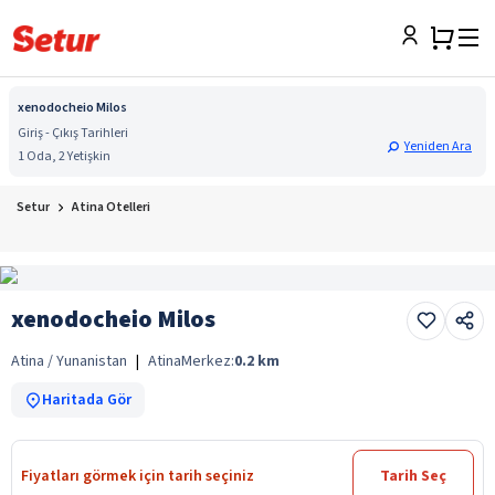
xenodocheio Milos
Giriş - Çıkış Tarihleri
Yeniden Ara
1 Oda, 2 Yetişkin
Setur
Atina Otelleri
xenodocheio Milos
Atina / Yunanistan
|
Atina
Merkez:
0.2
km
Haritada Gör
Fiyatları görmek için tarih seçiniz
Tarih Seç