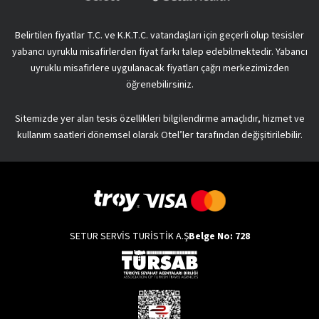
Belirtilen fiyatlar T.C. ve K.K.T.C. vatandaşları için geçerli olup tesisler
yabancı uyruklu misafirlerden fiyat farkı talep edebilmektedir. Yabancı
uyruklu misafirlere uygulanacak fiyatları çağrı merkezimizden
öğrenebilirsiniz.
Sitemizde yer alan tesis özellikleri bilgilendirme amaçlıdır, hizmet ve
kullanım saatleri dönemsel olarak Otel’ler tarafından değişitirilebilir.
SETUR SERVİS TURİSTİK A.Ş
Belge No: 728