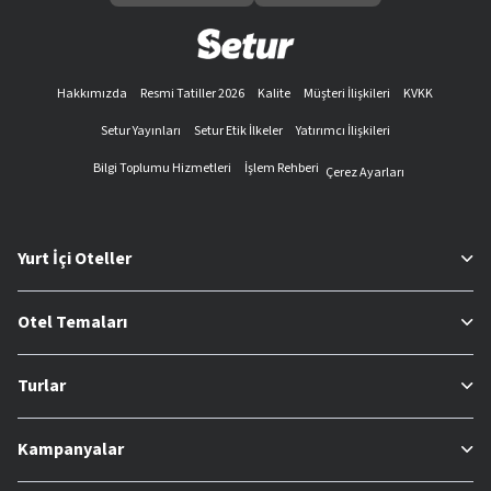
Hakkımızda
Resmi Tatiller 2026
Kalite
Müşteri İlişkileri
KVKK
Setur Yayınları
Setur Etik İlkeler
Yatırımcı İlişkileri
Bilgi Toplumu Hizmetleri
İşlem Rehberi
Çerez Ayarları
Yurt İçi Oteller
Otel Temaları
Turlar
Kampanyalar