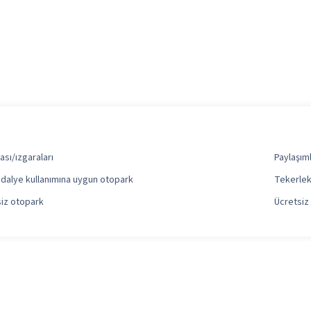
sı/ızgaraları
Paylaşım
ndalye kullanımına uygun otopark
Tekerlek
siz otopark
Ücretsiz