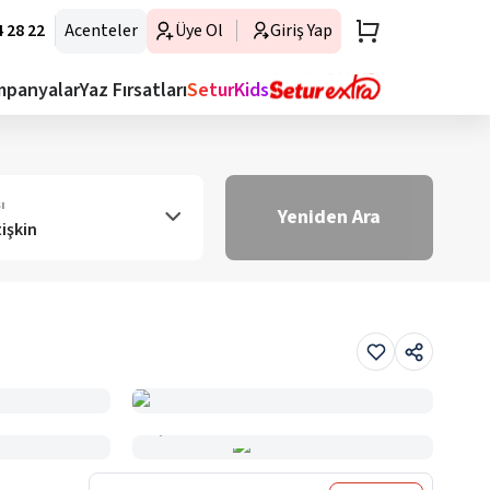
 28 22
Acenteler
Üye Ol
Giriş Yap
mpanyalar
Yaz Fırsatları
SeturKids
ı
Yeniden Ara
tişkin
Haritada Gör