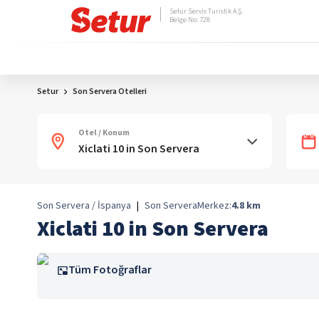
Setur Servis Turistik A.Ş.
Belge No: 728
Setur
Son Servera Otelleri
Otel / Konum
Son Servera / İspanya
|
Son Servera
Merkez:
4.8
km
Xiclati 10 in Son Servera
Tüm Fotoğraflar