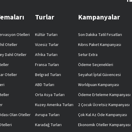
Temaları
Turlar
Kampanyalar
rvasyon Otelleri
Kültür Turları
Son Dakika Tatil Fırsatları
hil Oteller
Vizesiz Turlar
Kıbrıs Paket Kampanyası
ey Dahil Oteller
Afrika Turları
Setur Extra
teller
Fransa Turları
Ödeme Seçenekleri
ar Oteller
Belgrad Turları
Seyahat İptal Güvencesi
eri
ABD Turları
Worldpuan Kampanyası
teller
Orta Asya Turları
Ödeme Erteleme Kampanyası
er
Kuzey Amerika Turları
2 Çocuk Ücretsiz Kampanyası
 Odası Olan Oteller
Avrupa Turları
Çok Kal Az Öde Kampanyası
telleri
Karadağ Turları
Ekonomik Oteller Kampanyası