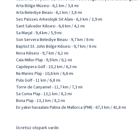
Arta Bölge Müzesi - 6,1 km / 3,8 mi
Arta Belediye Binası - 6,1 km / 3,8 mi
Ses Païsses Arkeolojik Sit Alanı - 6,3 km / 3,9 mi
Sant Salvador Kilisesi - 6,6 km / 4,1 mi
Sa Marjal - 9,4 km / 5,9 mi
Son Servera Belediye Binası - 9,7 km / 6 mi
Baptist St. John Bölge Kilisesi - 9,7 km / 6 mi
Nova Kilisesi - 9,7 km / 6,1 mi
Cala Millor Plajı - 9,9 km / 6,1 mi
Capdepera Golf - 10,2 km / 6,3 mi
Na Marins Plajı - 10,6 km / 6,6 mi
Pula Golf - 11 km / 6,8 mi
Torre de Canyamel - 11,7 km / 7,3 mi
Sa Coma Plajı - 13,1 km / 8,2 mi
Bona Plajı - 13,2 km / 8,2 mi
En yakın havaalanı Palma de Mallorca (PMI) - 67,3 km / 41,8 mi
Ücretsiz otopark vardır.