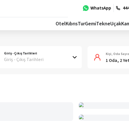
WhatsApp
444
Otel
Kıbrıs
Tur
Gemi
Tekne
Uçak
Ka
Giriş - Çıkış Tarihleri
Kişi, Oda Sayıs
Giriş - Çıkış Tarihleri
1 Oda, 2 Ye