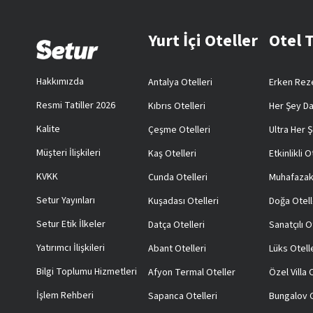
Yurt İçi Oteller
Otel 
Hakkımızda
Antalya Otelleri
Erken Reze
Resmi Tatiller 2026
Kıbrıs Otelleri
Her Şey Da
Kalite
Çeşme Otelleri
Ultra Her Ş
Müşteri İlişkileri
Kaş Otelleri
Etkinlikli O
KVKK
Cunda Otelleri
Muhafazak
Setur Yayınları
Kuşadası Otelleri
Doğa Otell
Setur Etik İlkeler
Datça Otelleri
Sanatçılı O
Yatırımcı İlişkileri
Abant Otelleri
Lüks Otell
Bilgi Toplumu Hizmetleri
Afyon Termal Oteller
Özel Villa
İşlem Rehberi
Sapanca Otelleri
Bungalov O