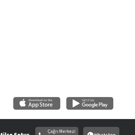
Çağrı Merkezi
tilse Setur
WhatsApp