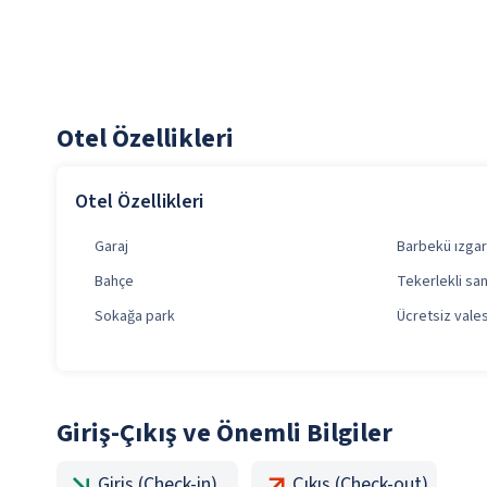
Otel Özellikleri
Otel Özellikleri
Garaj
Barbekü ızgara
Bahçe
Tekerlekli sa
Sokağa park
Ücretsiz vale
Giriş-Çıkış ve Önemli Bilgiler
Giriş (Check-in)
Çıkış (Check-out)