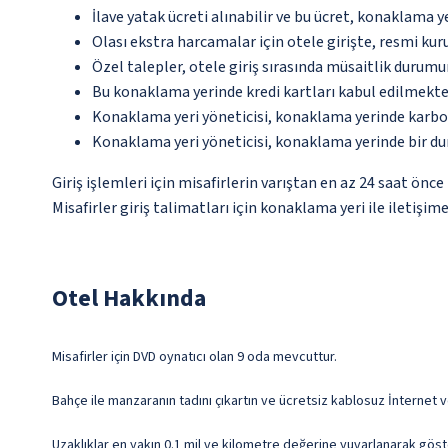
İlave yatak ücreti alınabilir ve bu ücret, konaklama y
Olası ekstra harcamalar için otele girişte, resmi kur
Özel talepler, otele giriş sırasında müsaitlik durumu
Bu konaklama yerinde kredi kartları kabul edilmekte
Konaklama yeri yöneticisi, konaklama yerinde karbon
Konaklama yeri yöneticisi, konaklama yerinde bir d
Giriş işlemleri için misafirlerin varıştan en az 24 saat ön
Misafirler giriş talimatları için konaklama yeri ile iletişi
Otel Hakkında
Misafirler için DVD oynatıcı olan 9 oda mevcuttur.
Bahçe ile manzaranın tadını çıkartın ve ücretsiz kablosuz İnternet v
Uzaklıklar en yakın 0.1 mil ve kilometre değerine yuvarlanarak göst