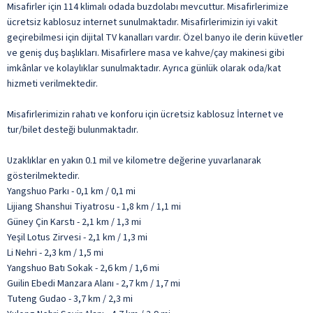
Misafirler için 114 klimalı odada buzdolabı mevcuttur. Misafirlerimize
ücretsiz kablosuz internet sunulmaktadır. Misafirlerimizin iyi vakit
geçirebilmesi için dijital TV kanalları vardır. Özel banyo ile derin küvetler
ve geniş duş başlıkları. Misafirlere masa ve kahve/çay makinesi gibi
imkânlar ve kolaylıklar sunulmaktadır. Ayrıca günlük olarak oda/kat
hizmeti verilmektedir.
Misafirlerimizin rahatı ve konforu için ücretsiz kablosuz İnternet ve
tur/bilet desteği bulunmaktadır.
Uzaklıklar en yakın 0.1 mil ve kilometre değerine yuvarlanarak
gösterilmektedir.
Yangshuo Parkı - 0,1 km / 0,1 mi
Lijiang Shanshui Tiyatrosu - 1,8 km / 1,1 mi
Güney Çin Karstı - 2,1 km / 1,3 mi
Yeşil Lotus Zirvesi - 2,1 km / 1,3 mi
Li Nehri - 2,3 km / 1,5 mi
Yangshuo Batı Sokak - 2,6 km / 1,6 mi
Guilin Ebedi Manzara Alanı - 2,7 km / 1,7 mi
Tuteng Gudao - 3,7 km / 2,3 mi