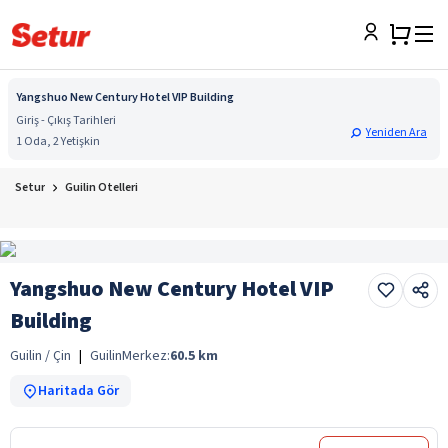
Yangshuo New Century Hotel VIP Building
Giriş - Çıkış Tarihleri
Yeniden Ara
1 Oda, 2 Yetişkin
Setur
Guilin Otelleri
Yangshuo New Century Hotel VIP
Building
Guilin / Çin
|
Guilin
Merkez:
60.5
km
Haritada Gör