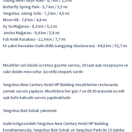
Yulong Nehri Seyir Alanı - 4,7 km / 2,9 mi
Butterfly Spring Park - 5,7 km / 3,5 mi
Yangshuo Julong Gölü - 7,2 km / 4,5 mi
Moon Hill - 7,8 km / 4,8 mi
Ay Su Mağarası - 8,3 km / 5,2 mi
Jinshui Mağarası - 9,4 km / 5,8 mi
Fuli Antik Kasabası - 12,4 km / 7,7 mi
En yakın havaalanı Guilin (KWL-Liangjiang Uluslararası) - 84,8 km / 52,7 mi
Misafirler için lobide ücretsiz gazete servisi, 24 saat açık resepsiyon ve
valiz dolabı mevcuttur. (ücretli) otopark vardır.
Yangshuo New Century Hotel VIP Building misafirlerine restoranda
yemek servisi yapılıyor. Misafirlere her gün 7 ve 09.30 arasında ücretli
açık büfe kahvaltı servisi yapılmaktadır.
Yangshuo Batı Sokak yakınında
Guilin bölgesindeki Yangshuo New Century Hotel VIP Building
konaklamanızda, Yangshuo Batı Sokak ve Yangshuo Parkı ile 10 dakika