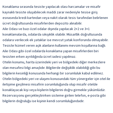
Konaklama sırasında tesiste yapılacak olası harcamalar ve misafir
kaynaklı tesiste oluşabilecek maddi zarar nedeniyle tesise giriş
esnasında kredi kartından veya nakit olarak tesis tarafından belirlenen
ücret doğrultusunda misafirlerden depozito alınabilir.
Aile Odası ve bazı özel odalar dışında yapılacak 2+2 ve 3+1
konaklamalarda, odalarda sıkışıklık olabilir. Müsaitlik doğrultusunda
odalara verilecek ek yataklar ise mevcut yatak konforunda olmayabilir.
Tesiste hizmet veren açık alanların kullanımı mevsim koşullarına bağlı.
Aile Odası gibi özel odalarda konaklama yapan misafirlerden biri
tesisten erken ayrıldığında ücret iadesi yapılmaz.
Otelin konumu, harita üzerindeki yeri ve bölgedeki diğer merkezlere
olan mesafesi bilgi amaçlıdır. Bilgilerde değişiklik olabildiği gibi bu
bilgilerin kesinliği konusunda herhangi bir sorumluluk kabul edilmez.
Otelin bölgedeki yeri ve ulaşımı konusundaki tüm yönergeler için otel ile
iletişime geçilmesi misafirin sorumluluğunda olup misafir otelde
konaklayacak kişi veya kişilerin bilgilerini doğru girmekle yükümlüdür.
Rezervasyonu gerçekleştirirken sisteme girilen telefon, e-posta gibi
bilgilerin doğruluğu ise kişinin kendi sorumluluğundadır.