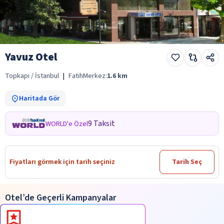
Yavuz Otel
Topkapı / İstanbul
|
Fatih
Merkez:
1.6
km
Haritada Gör
9 Taksit
WORLD'e Özel
Fiyatları görmek için tarih seçiniz
Tarih Seç
Otel’de Geçerli Kampanyalar