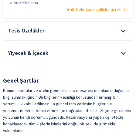
Araç Kiralama
ile belirtilen özellikler ücretlidir.
Tesis Özellikleri
Lobi
Yiyecek & İçecek
Covid-19 kapsamındaki genelge ve yasal düzenlemelere göre,
tesisin konsept dahilinde sunulan hizmetleri ve bazı hizmet
alanlarının kullanımı, konaklama süresince kısıtlandırılmış,
Genel Şartlar
tamamen kaldırılmış ve/veya kapatılmış olabilir.
Konsept Oda & Kahvaltı ise “ Oda Kahvaltı konaklamalarda; sabah
Konum, haritalar ve otelin genel alanlara mesafesi mümkün olduğunca
kahvaltısı dışında, tesiste alınan tüm yiyecek ve içecekler
bilgi sunmak içindir. Bu bilgilerin kesinliği konusunda herhangi bir
ücretlidir. “
sorumluluk kabul edilmez. En güncel tam yerleşim bilgileri ve
Türk Kahvesi
yönlendirmelerini temin etmek için doğrudan otel ile iletişime geçilmesi
ile belirtilen özellikler ücretlidir.
yolcunun kendi sorumluluğundadır. Rezervasyonu yapan kişi otelde
konaklayacak tüm kişilerin isimlerini doğru bir şekilde girmekle
yükümlüdür.