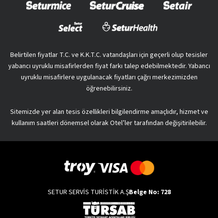
Belirtilen fiyatlar T.C. ve K.K.T.C. vatandaşları için geçerli olup tesisler
yabancı uyruklu misafirlerden fiyat farkı talep edebilmektedir. Yabancı
uyruklu misafirlere uygulanacak fiyatları çağrı merkezimizden
öğrenebilirsiniz.
Sitemizde yer alan tesis özellikleri bilgilendirme amaçlıdır, hizmet ve
kullanım saatleri dönemsel olarak Otel’ler tarafından değişitirilebilir.
SETUR SERVİS TURİSTİK A.Ş
Belge No: 728