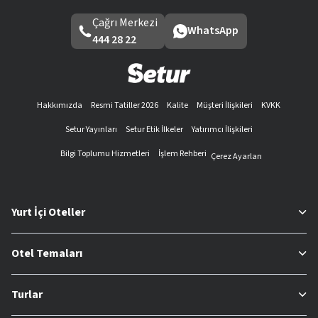
Çağrı Merkezi
WhatsApp
444 28 22
Hakkımızda
Resmi Tatiller 2026
Kalite
Müşteri İlişkileri
KVKK
Setur Yayınları
Setur Etik İlkeler
Yatırımcı İlişkileri
Bilgi Toplumu Hizmetleri
İşlem Rehberi
Çerez Ayarları
Yurt İçi Oteller
Otel Temaları
Turlar