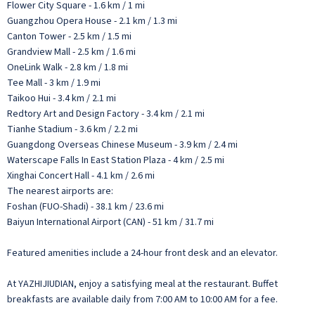
Flower City Square - 1.6 km / 1 mi
Guangzhou Opera House - 2.1 km / 1.3 mi
Canton Tower - 2.5 km / 1.5 mi
Grandview Mall - 2.5 km / 1.6 mi
OneLink Walk - 2.8 km / 1.8 mi
Tee Mall - 3 km / 1.9 mi
Taikoo Hui - 3.4 km / 2.1 mi
Redtory Art and Design Factory - 3.4 km / 2.1 mi
Tianhe Stadium - 3.6 km / 2.2 mi
Guangdong Overseas Chinese Museum - 3.9 km / 2.4 mi
Waterscape Falls In East Station Plaza - 4 km / 2.5 mi
Xinghai Concert Hall - 4.1 km / 2.6 mi
The nearest airports are:
Foshan (FUO-Shadi) - 38.1 km / 23.6 mi
Baiyun International Airport (CAN) - 51 km / 31.7 mi
Featured amenities include a 24-hour front desk and an elevator.
At YAZHIJIUDIAN, enjoy a satisfying meal at the restaurant. Buffet
breakfasts are available daily from 7:00 AM to 10:00 AM for a fee.