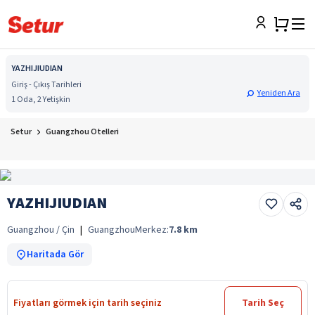
YAZHIJIUDIAN
Giriş - Çıkış Tarihleri
Yeniden Ara
1 Oda, 2 Yetişkin
Setur
Guangzhou Otelleri
YAZHIJIUDIAN
Guangzhou / Çin
|
Guangzhou
Merkez:
7.8
km
Haritada Gör
Fiyatları görmek için tarih seçiniz
Tarih Seç