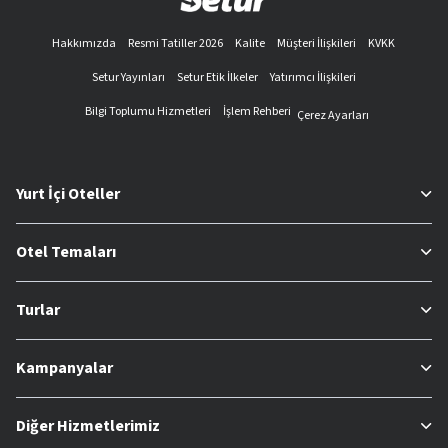
Hakkımızda
Resmi Tatiller 2026
Kalite
Müşteri İlişkileri
KVKK
Setur Yayınları
Setur Etik İlkeler
Yatırımcı İlişkileri
Bilgi Toplumu Hizmetleri
İşlem Rehberi
Çerez Ayarları
Yurt İçi Oteller
Otel Temaları
Turlar
Kampanyalar
Diğer Hizmetlerimiz