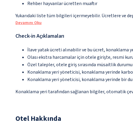
Rehber hayvanlar ücretten muaftır
Yukarıdaki liste tüm bilgileri içermeyebilir. Ücretlere ve d
Devamını Oku
Check-in Açıklamaları
İlave yatak ücreti alınabilir ve bu ücret, konaklama y
Olası ekstra harcamalar için otele girişte, resmi kur
Özel talepler, otele giriş sırasında müsaitlik durumu
Konaklama yeri yöneticisi, konaklama yerinde karbon
Konaklama yeri yöneticisi, konaklama yerinde bir d
Konaklama yeri tarafından sağlanan bilgiler, otomatik çevir
Otel Hakkında