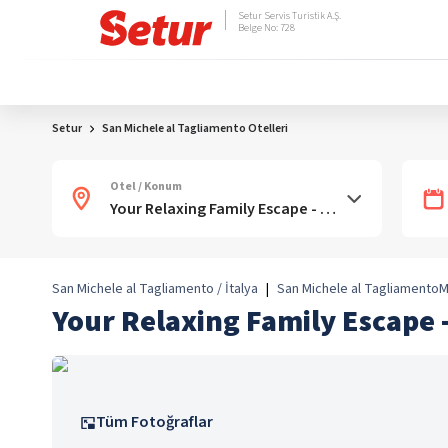
Setur Servis Turistik A.Ş.
Belge No: 728
Setur
San Michele al Tagliamento Otelleri
Otel / Konum
San Michele al Tagliamento / İtalya
|
San Michele al Tagliamento
M
Your Relaxing Family Escape 
Tüm Fotoğraflar