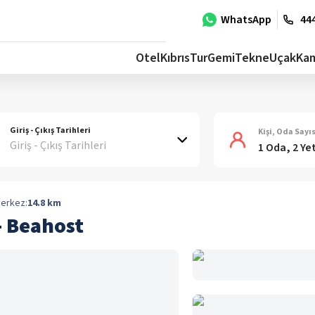
WhatsApp
444
Otel
Kıbrıs
Tur
Gemi
Tekne
Uçak
Ka
Giriş - Çıkış Tarihleri
Kişi, Oda Sayıs
Giriş - Çıkış Tarihleri
1 Oda, 2 Ye
erkez:
14.8
km
- Beahost