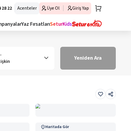
 28 22
Acenteler
Üye Ol
Giriş Yap
mpanyalar
Yaz Fırsatları
SeturKids
ı
Yeniden Ara
tişkin
Haritada Gör