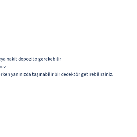
eya nakit depozito gerekebilir
mez
n yanınızda taşınabilir bir dedektör getirebilirsiniz.