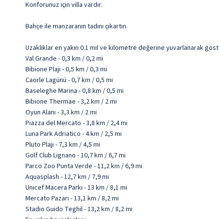
Konforunuz için villa vardır.
Bahçe ile manzaranın tadını çıkartın.
Uzaklıklar en yakın 0.1 mil ve kilometre değerine yuvarlanarak göst
Val Grande - 0,3 km / 0,2 mi
Bibione Plajı - 0,5 km / 0,3 mi
Caorle Lagünü - 0,7 km / 0,5 mi
Baseleghe Marina - 0,8 km / 0,5 mi
Bibione Thermae - 3,2 km / 2 mi
Oyun Alanı - 3,3 km / 2 mi
Piazza del Mercato - 3,8 km / 2,4 mi
Luna Park Adriatico - 4 km / 2,5 mi
Pluto Plajı - 7,3 km / 4,5 mi
Golf Club Lignano - 10,7 km / 6,7 mi
Parco Zoo Punta Verde - 11,2 km / 6,9 mi
Aquasplash - 12,7 km / 7,9 mi
Unicef Macera Parkı - 13 km / 8,1 mi
Mercato Pazarı - 13,1 km / 8,2 mi
Stadio Guido Teghil - 13,2 km / 8,2 mi