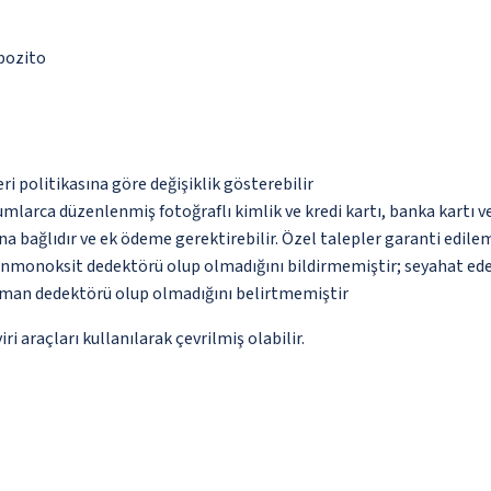
epozito
eri politikasına göre değişiklik gösterebilir
umlarca düzenlenmiş fotoğraflı kimlik ve kredi kartı, banka kartı v
na bağlıdır ve ek ödeme gerektirebilir. Özel talepler garanti edile
monoksit dedektörü olup olmadığını bildirmemiştir; seyahat ederke
uman dedektörü olup olmadığını belirtmemiştir
i araçları kullanılarak çevrilmiş olabilir.