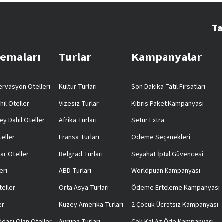
Ta
Temaları
Turlar
Kampanyalar
rvasyon Otelleri
Kültür Turları
Son Dakika Tatil Fırsatları
hil Oteller
Vizesiz Turlar
Kıbrıs Paket Kampanyası
ey Dahil Oteller
Afrika Turları
Setur Extra
teller
Fransa Turları
Ödeme Seçenekleri
ar Oteller
Belgrad Turları
Seyahat İptal Güvencesi
eri
ABD Turları
Worldpuan Kampanyası
teller
Orta Asya Turları
Ödeme Erteleme Kampanyası
er
Kuzey Amerika Turları
2 Çocuk Ücretsiz Kampanyası
 Odası Olan Oteller
Avrupa Turları
Çok Kal Az Öde Kampanyası