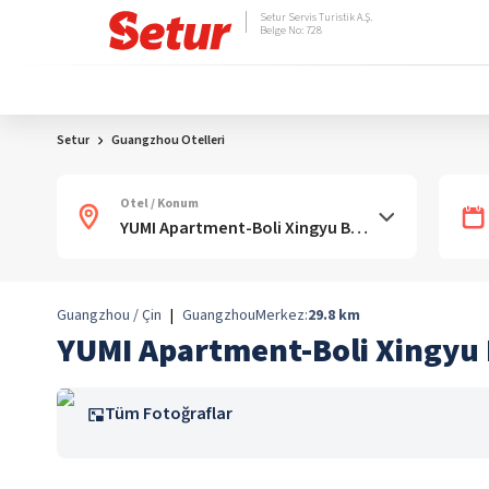
Setur Servis Turistik A.Ş.
Belge No: 728
Setur
Guangzhou Otelleri
Otel / Konum
Guangzhou / Çin
|
Guangzhou
Merkez:
29.8
km
YUMI Apartment-Boli Xingyu
Tüm Fotoğraflar