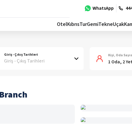
WhatsApp
444
Otel
Kıbrıs
Tur
Gemi
Tekne
Uçak
Ka
Giriş - Çıkış Tarihleri
Kişi, Oda Sayıs
Giriş - Çıkış Tarihleri
1 Oda, 2 Ye
 Branch