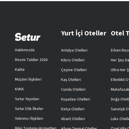
Yurt İçi Oteller
Otel 
Hakkımızda
Antalya Otelleri
Erken Reze
Resmi Tatiller 2026
Kıbrıs Otelleri
Her Şey Da
Kalite
Çeşme Otelleri
Ultra Her Ş
Müşteri İlişkileri
Kaş Otelleri
Etkinlikli O
KVKK
Cunda Otelleri
Muhafazak
Setur Yayınları
Kuşadası Otelleri
Doğa Otell
Setur Etik İlkeler
Datça Otelleri
Sanatçılı O
Yatırımcı İlişkileri
Abant Otelleri
Lüks Otell
Bilgi Toplumu Hizmetleri
Afyon Termal Oteller
Özel Villa