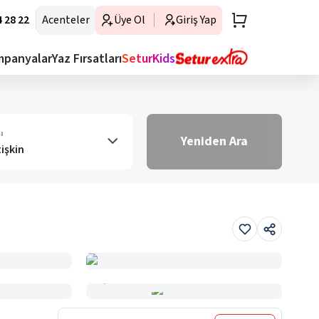
 28 22
Acenteler
Üye Ol
Giriş Yap
mpanyalar
Yaz Fırsatları
SeturKids
ı
Yeniden Ara
tişkin
Haritada Gör