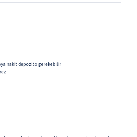
eya nakit depozito gerekebilir
mez