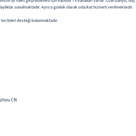
imizin iyi vakit geçirebilmesi için kablolu TV kanalları vardır. Özel banyo, 
 kolaylıklar sunulmaktadır. Ayrıca günlük olarak oda/kat hizmeti verilmektedir.
e tur/bilet desteği bulunmaktadır.
gzhou CN