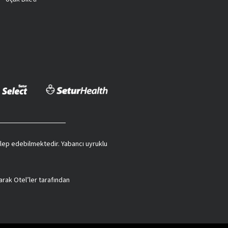
 talep edebilmektedir. Yabancı uyruklu
arak Otel’ler tarafından