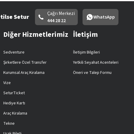
Çağrı Merkezi
tilse Setur
WhatsApp
444 28 22
Diğer Hizmetlerimiz
İletişim
Sedventure
İletişim Bilgileri
Şirketlere Özel Transfer
Yetkili Seyahat Acenteleri
Kurumsal Araç Kiralama
Öneri ve Talep Formu
Vize
SeturTicket
Hediye Kartı
Araç Kiralama
Tekne
Uçak Bileti