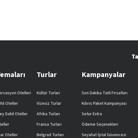
Ta
Temaları
Turlar
Kampanyalar
rvasyon Otelleri
Kültür Turları
Son Dakika Tatil Fırsatları
hil Oteller
Vizesiz Turlar
Kıbrıs Paket Kampanyası
ey Dahil Oteller
Afrika Turları
Setur Extra
teller
Fransa Turları
Ödeme Seçenekleri
ar Oteller
Belgrad Turları
Seyahat İptal Güvencesi