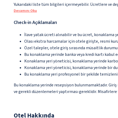
Yukarıdaki liste tüm bilgileri içermeyebilir. Ücretlere ve d
Devamını Oku
Check-in Açıklamaları
İlave yatak ücreti alınabilir ve bu ücret, konaklama y
Olası ekstra harcamalar için otele girişte, resmi kur
Özel talepler, otele giriş sırasında müsaitlik durumu
Bu konaklama yerinde banka veya kredi kartı kabul e
Konaklama yeri yöneticisi, konaklama yerinde karbon
Konaklama yeri yöneticisi, konaklama yerinde bir d
Bu konaklama yeri profesyonel bir şekilde temizleni
Bu konaklama yerinde resepsiyon bulunmamaktadır. Giriş iş
ve gerekli düzenlemeleri yaptırması gereklidir. Misafirlere 
Otel Hakkında