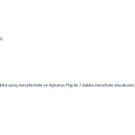
).
ika sürüş mesafesinde ve Alykanas Plajı ile 7 dakika mesafede olacaksınız. Bu