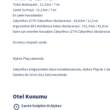
Tsilivi Waterpark - 11,3 km / 7 mi
Zante Su Köyü - 11,3 km / 7 mi
En yakın havaalanları:
Zakynthos (ZTH-Zakynthos Uluslararası) - 18,6 km / 11,5 mi
Argostolion (EFL-Kefalonya Adası Uluslararası) - 131,3 km / 81,6 mi
Daire için önerilen havaalanı Zakynthos (ZTH-Zakynthos Uluslararası
Ücretsiz otopark vardır.
Alykes Plajı yakınında
Zakynthos bölgesindeki daire konaklamanızda, Alykes Plajı ile 1 dak
İskelesi ile 10 mi (16,1 km) mesafede.
Otel Konumu
Zante Dolphin III Alykes