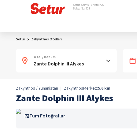
Setur Servis Turistik A.Ş.
Belge No: 728
Setur
Zakynthos Otelleri
Otel / Konum
Zakynthos / Yunanistan
|
Zakynthos
Merkez:
5.6
km
Zante Dolphin III Alykes
Tüm Fotoğraflar