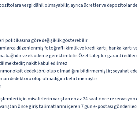
epozitolara vergi dâhil olmayabilir, ayrıca ücretler ve depozitolar d
eri politikasına göre değişiklik gösterebilir
umlarca düzenlenmiş fotoğraflı kimlik ve kredi kartı, banka kartı v
na bağlıdır ve ek ödeme gerektirebilir. Özel talepler garanti edile
dilmektedir; nakit kabul edilmez
monoksit dedektörü olup olmadığını bildirmemiştir; seyahat ederke
uman dedektörü olup olmadığını belirtmemiştir
r
lemleri için misafirlerin varıştan en az 24 saat önce rezervasyon 
varıştan önce giriş talimatlarını içeren 7 gün e-postası gönderilec