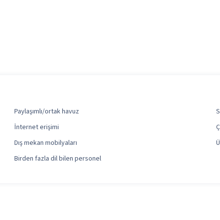
Paylaşımlı/ortak havuz
S
İnternet erişimi
Ç
Dış mekan mobilyaları
Ü
Birden fazla dil bilen personel