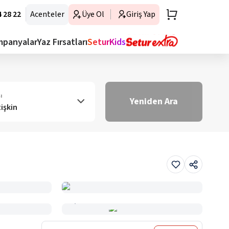
 28 22
Acenteler
Üye Ol
Giriş Yap
mpanyalar
Yaz Fırsatları
SeturKids
ı
Yeniden Ara
tişkin
Haritada Gör