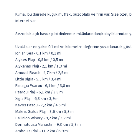
Klimalı bu dairede küçük mutfak, buzdolabı ve fırın var. Size özel, 
internet var.
Sezonluk açık havuz gibi dinlenme imkânlarından/kolaylıklarından ya
Uzaklıklar en yakın 0.1 mil ve kilometre değerine yuvarlanarak göst
Ionian Sea - 0,1 km / 0,1 mi
Alykes Plajı - 0,8 km / 0,5 mi
Alykanas Plajı - 2,1 km / 1,3 mi
Amoudi Beach - 4,7 km / 2,9 mi
Little Xigia - 5,5 km / 3,4 mi
Panagia Psarou - 6,1 km / 3,8 mi
Psarou Plajı - 6,1 km / 3,8 mi
Xigia Plajı - 6,3 km / 3,9 mi
Kavos Pasou - 7,2 km / 4,5 mi
Makris Gialos Plajı - 8,6 km / 5,3 mi
Callinico Winery - 9,2 km / 5,7 mi
Dermatousa Manastırı - 9,3 km / 5,8 mi
Amboula Plajı - 11,2 km / 6,9 mi