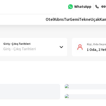
WhatsApp
444
Otel
Kıbrıs
Tur
Gemi
Tekne
Uçak
Ka
Giriş - Çıkış Tarihleri
Kişi, Oda Sayıs
Giriş - Çıkış Tarihleri
1 Oda, 2 Ye