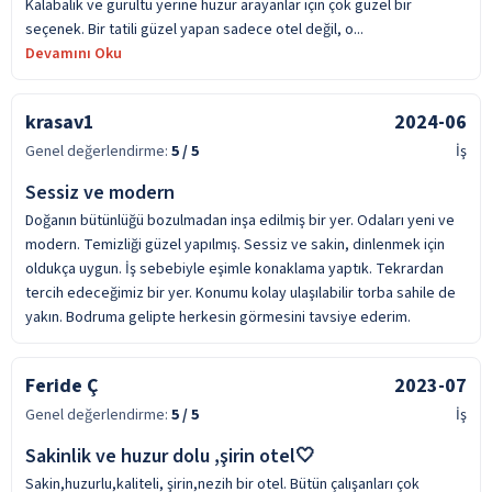
Kalabalık ve gürültü yerine huzur arayanlar için çok güzel bir
seçenek. Bir tatili güzel yapan sadece otel değil, o...
Devamını Oku
krasav1
2024-06
Genel değerlendirme:
5
/ 5
İş
Sessiz ve modern
Doğanın bütünlüğü bozulmadan inşa edilmiş bir yer. Odaları yeni ve
modern. Temizliği güzel yapılmış. Sessiz ve sakin, dinlenmek için
oldukça uygun. İş sebebiyle eşimle konaklama yaptık. Tekrardan
tercih edeceğimiz bir yer. Konumu kolay ulaşılabilir torba sahile de
yakın. Bodruma gelipte herkesin görmesini tavsiye ederim.
Feride Ç
2023-07
Genel değerlendirme:
5
/ 5
İş
Sakinlik ve huzur dolu ,şirin otel🤍
Sakin,huzurlu,kaliteli, şirin,nezih bir otel. Bütün çalışanları çok