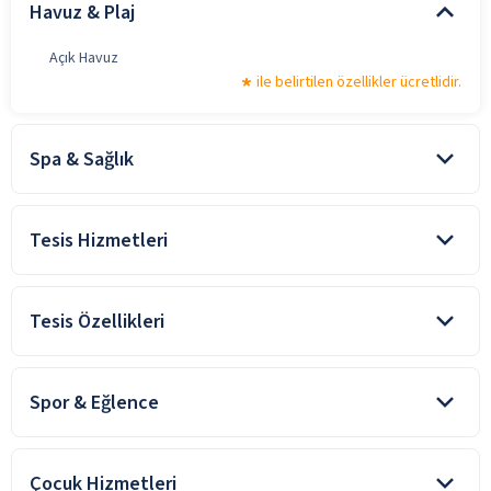
Havuz & Plaj
Açık Havuz
ile belirtilen özellikler ücretlidir.
Spa & Sağlık
Fitness Merkezi
Tesis Hizmetleri
Masaj
Sauna
Genel Alan Wifi
Buhar Odası
Tesis Özellikleri
Çamaşırhane
Türk Hamamı
Doktor
Sürdürülebilir Turizm Sertifikası
ile belirtilen özellikler ücretlidir.
Emanet Kasa
Spor & Eğlence
Hemşire
Bilardo
Kuaför (Karma)
Çocuk Hizmetleri
Dart