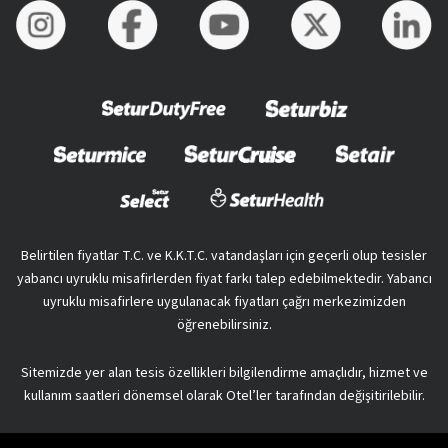
Belirtilen fiyatlar T.C. ve K.K.T.C. vatandaşları için geçerli olup tesisler
yabancı uyruklu misafirlerden fiyat farkı talep edebilmektedir. Yabancı
uyruklu misafirlere uygulanacak fiyatları çağrı merkezimizden
öğrenebilirsiniz.
Sitemizde yer alan tesis özellikleri bilgilendirme amaçlıdır, hizmet ve
kullanım saatleri dönemsel olarak Otel’ler tarafından değişitirilebilir.