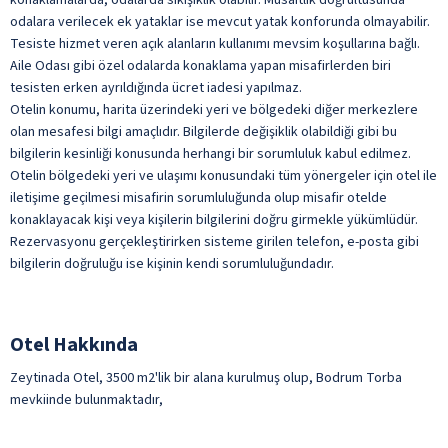
konaklamalarda, odalarda sıkışıklık olabilir. Müsaitlik doğrultusunda
odalara verilecek ek yataklar ise mevcut yatak konforunda olmayabilir.
Tesiste hizmet veren açık alanların kullanımı mevsim koşullarına bağlı.
Aile Odası gibi özel odalarda konaklama yapan misafirlerden biri
tesisten erken ayrıldığında ücret iadesi yapılmaz.
Otelin konumu, harita üzerindeki yeri ve bölgedeki diğer merkezlere
olan mesafesi bilgi amaçlıdır. Bilgilerde değişiklik olabildiği gibi bu
bilgilerin kesinliği konusunda herhangi bir sorumluluk kabul edilmez.
Otelin bölgedeki yeri ve ulaşımı konusundaki tüm yönergeler için otel ile
iletişime geçilmesi misafirin sorumluluğunda olup misafir otelde
konaklayacak kişi veya kişilerin bilgilerini doğru girmekle yükümlüdür.
Rezervasyonu gerçekleştirirken sisteme girilen telefon, e-posta gibi
bilgilerin doğruluğu ise kişinin kendi sorumluluğundadır.
Otel Hakkında
Zeytinada Otel, 3500 m2'lik bir alana kurulmuş olup, Bodrum Torba
mevkiinde bulunmaktadır,