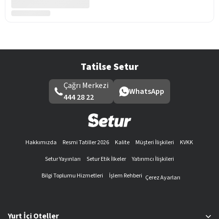
Tatilse Setur
Çağrı Merkezi
WhatsApp
444 28 22
Hakkımızda
Resmi Tatiller 2026
Kalite
Müşteri İlişkileri
KVKK
Setur Yayınları
Setur Etik İlkeler
Yatırımcı İlişkileri
Bilgi Toplumu Hizmetleri
İşlem Rehberi
Çerez Ayarları
Yurt İçi Oteller