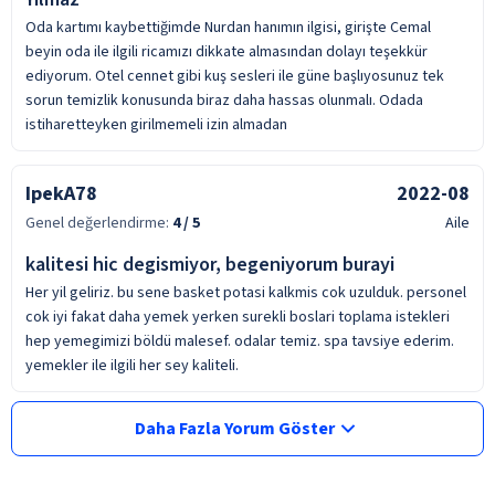
Oda kartımı kaybettiğimde Nurdan hanımın ilgisi, girişte Cemal
beyin oda ile ilgili ricamızı dikkate almasından dolayı teşekkür
ediyorum. Otel cennet gibi kuş sesleri ile güne başlıyosunuz tek
sorun temizlik konusunda biraz daha hassas olunmalı. Odada
istiharetteyken girilmemeli izin almadan
IpekA78
2022-08
Genel değerlendirme:
4
/ 5
Aile
kalitesi hic degismiyor, begeniyorum burayi
Her yil geliriz. bu sene basket potasi kalkmis cok uzulduk. personel
cok iyi fakat daha yemek yerken surekli boslari toplama istekleri
hep yemegimizi böldü malesef. odalar temiz. spa tavsiye ederim.
yemekler ile ilgili her sey kaliteli.
Daha Fazla Yorum Göster