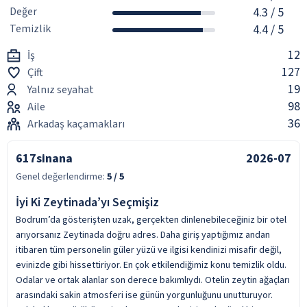
Değer
4.3
/ 5
Temizlik
4.4
/ 5
12
İş
127
Çift
19
Yalnız seyahat
98
Aile
36
Arkadaş kaçamakları
617sinana
2026-07
Genel değerlendirme:
5
/ 5
İyi Ki Zeytinada’yı Seçmişiz
Bodrum’da gösterişten uzak, gerçekten dinlenebileceğiniz bir otel
arıyorsanız Zeytinada doğru adres. Daha giriş yaptığımız andan
itibaren tüm personelin güler yüzü ve ilgisi kendinizi misafir değil,
evinizde gibi hissettiriyor. En çok etkilendiğimiz konu temizlik oldu.
Odalar ve ortak alanlar son derece bakımlıydı. Otelin zeytin ağaçları
arasındaki sakin atmosferi ise günün yorgunluğunu unutturuyor.