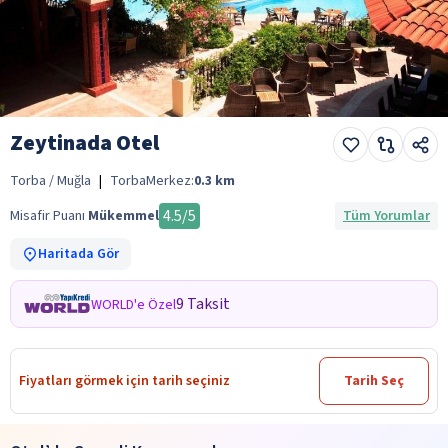
Zeytinada Otel
Torba / Muğla
|
Torba
Merkez:
0.3
km
4.5
/5
Misafir Puanı
Mükemmel
Tüm Yorumlar
Haritada Gör
9 Taksit
WORLD'e Özel
Fiyatları görmek için tarih seçiniz
Tarih Seç