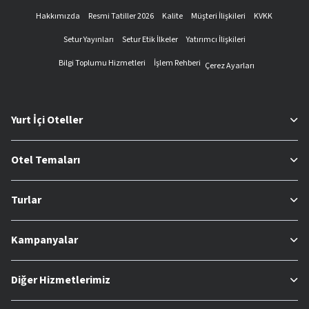
Hakkımızda
Resmi Tatiller 2026
Kalite
Müşteri İlişkileri
KVKK
Setur Yayınları
Setur Etik İlkeler
Yatırımcı İlişkileri
Bilgi Toplumu Hizmetleri
İşlem Rehberi
Çerez Ayarları
Yurt İçi Oteller
Otel Temaları
Turlar
Kampanyalar
Diğer Hizmetlerimiz