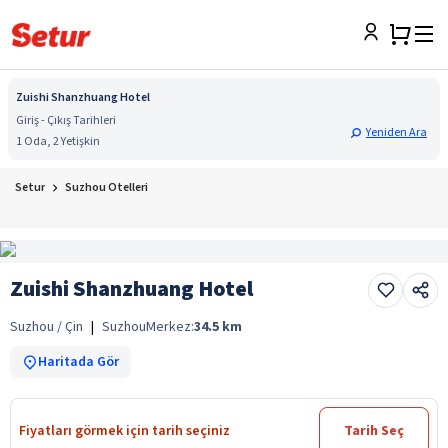
Zuishi Shanzhuang Hotel
Giriş - Çıkış Tarihleri
Yeniden Ara
1 Oda, 2 Yetişkin
Setur
Suzhou Otelleri
Zuishi Shanzhuang Hotel
Suzhou / Çin
|
Suzhou
Merkez:
34.5
km
Haritada Gör
Fiyatları görmek için tarih seçiniz
Tarih Seç