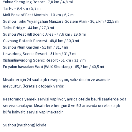
Yuhua Shengjing Resort - 7,8 km / 4,8 mi
Tai Hu - 9,4 km / 5,8 mi
Moli Peak of East Montain - 10 km / 6,2 mi
Suzhou Taihu Yuyangshan Manzara Gözlem Alanı - 36,2 km / 22,5 mi
Taihu Bridge - 44 km / 27,3 mi
Suzhou West Hill Scenic Area - 47,6 km / 29,6 mi
Guzhang Botanik Bahçesi - 48,8 km / 30,3 mi
Suzhou Plum Garden - 51 km / 31,7 mi
Linwudong Scenic Resort - 51 km / 31,7 mi
Xishanlinwudong Scenic Resort - 51 km / 31,7 mi
En yakın havaalanı Wuxi (WUX-Shuofang) - 65,2 km / 40,5 mi
Misafirler için 24 saat açık resepsiyon, valiz dolabı ve asansör
mevcuttur. Ücretsiz otopark vardır.
Restoranda yemek servisi yapılıyor, ayrıca otelde belirli saatlerde oda
servisi sunuluyor. Misafirlere her gün 8 ve 9.3 arasında ücretsiz açık
büfe kahvaltı servisi yapılmaktadır.
Suzhou (Wuzhong) içinde