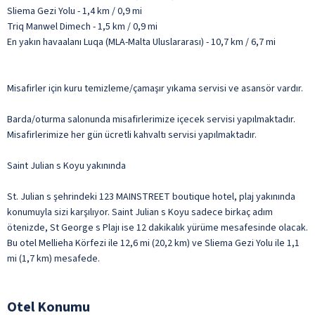
Sliema Gezi Yolu - 1,4 km / 0,9 mi
Triq Manwel Dimech - 1,5 km / 0,9 mi
En yakın havaalanı Luqa (MLA-Malta Uluslararası) - 10,7 km / 6,7 mi
Misafirler için kuru temizleme/çamaşır yıkama servisi ve asansör vardır.
Barda/oturma salonunda misafirlerimize içecek servisi yapılmaktadır.
Misafirlerimize her gün ücretli kahvaltı servisi yapılmaktadır.
Saint Julian s Koyu yakınında
St. Julian s şehrindeki 123 MAINSTREET boutique hotel, plaj yakınında
konumuyla sizi karşılıyor. Saint Julian s Koyu sadece birkaç adım
ötenizde, St George s Plajı ise 12 dakikalık yürüme mesafesinde olacak.
Bu otel Mellieha Körfezi ile 12,6 mi (20,2 km) ve Sliema Gezi Yolu ile 1,1
mi (1,7 km) mesafede.
Otel Konumu