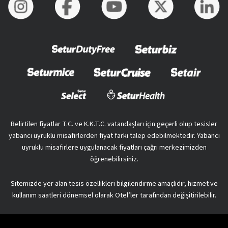
Belirtilen fiyatlar T.C. ve K.K.T.C. vatandaşları için geçerli olup tesisler
yabancı uyruklu misafirlerden fiyat farkı talep edebilmektedir. Yabancı
uyruklu misafirlere uygulanacak fiyatları çağrı merkezimizden
öğrenebilirsiniz.
Sitemizde yer alan tesis özellikleri bilgilendirme amaçlıdır, hizmet ve
kullanım saatleri dönemsel olarak Otel’ler tarafından değişitirilebilir.