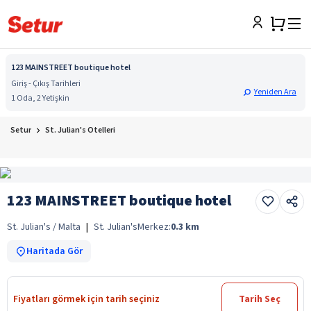
123 MAINSTREET boutique hotel
Giriş - Çıkış Tarihleri
Yeniden Ara
1 Oda, 2 Yetişkin
Setur
St. Julian's Otelleri
123 MAINSTREET boutique hotel
St. Julian's / Malta
|
St. Julian's
Merkez:
0.3
km
Haritada Gör
Fiyatları görmek için tarih seçiniz
Tarih Seç