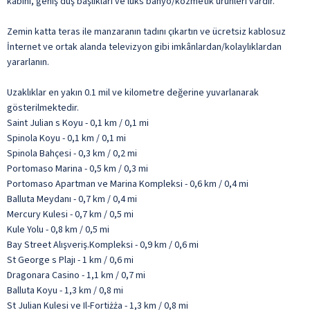
kabini, geniş duş başlıkları ve lüks banyo/kozmetik ürünleri vardır.
Zemin katta teras ile manzaranın tadını çıkartın ve ücretsiz kablosuz
İnternet ve ortak alanda televizyon gibi imkânlardan/kolaylıklardan
yararlanın.
Uzaklıklar en yakın 0.1 mil ve kilometre değerine yuvarlanarak
gösterilmektedir.
Saint Julian s Koyu - 0,1 km / 0,1 mi
Spinola Koyu - 0,1 km / 0,1 mi
Spinola Bahçesi - 0,3 km / 0,2 mi
Portomaso Marina - 0,5 km / 0,3 mi
Portomaso Apartman ve Marina Kompleksi - 0,6 km / 0,4 mi
Balluta Meydanı - 0,7 km / 0,4 mi
Mercury Kulesi - 0,7 km / 0,5 mi
Kule Yolu - 0,8 km / 0,5 mi
Bay Street Alışveriş.Kompleksi - 0,9 km / 0,6 mi
St George s Plajı - 1 km / 0,6 mi
Dragonara Casino - 1,1 km / 0,7 mi
Balluta Koyu - 1,3 km / 0,8 mi
St Julian Kulesi ve Il-Fortiżża - 1,3 km / 0,8 mi