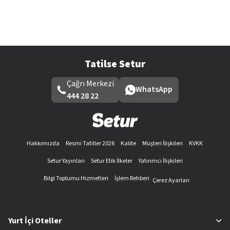
Tatilse Setur
Çağrı Merkezi
WhatsApp
444 28 22
Hakkımızda
Resmi Tatiller 2026
Kalite
Müşteri İlişkileri
KVKK
Setur Yayınları
Setur Etik İlkeler
Yatırımcı İlişkileri
Bilgi Toplumu Hizmetleri
İşlem Rehberi
Çerez Ayarları
Yurt İçi Oteller