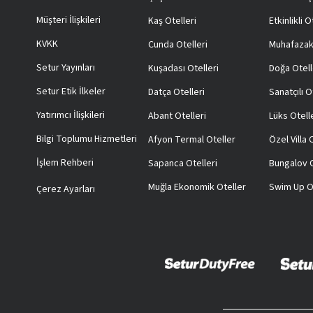
Müşteri İlişkileri
Kaş Otelleri
Etkinlikli O
KVKK
Cunda Otelleri
Muhafazak
Setur Yayınları
Kuşadası Otelleri
Doğa Otell
Setur Etik İlkeler
Datça Otelleri
Sanatçılı O
Yatırımcı İlişkileri
Abant Otelleri
Lüks Otell
Bilgi Toplumu Hizmetleri
Afyon Termal Oteller
Özel Villa
İşlem Rehberi
Sapanca Otelleri
Bungalov O
Muğla Ekonomik Oteller
Swim Up O
Çerez Ayarları