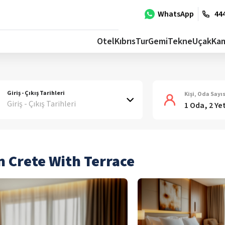
WhatsApp
444
Otel
Kıbrıs
Tur
Gemi
Tekne
Uçak
Ka
Giriş - Çıkış Tarihleri
Kişi, Oda Sayıs
Giriş - Çıkış Tarihleri
1 Oda, 2 Ye
 Crete With Terrace