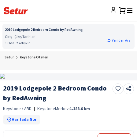
2019 Lodgepole 2 Bedroom Condo by RedAwning
Giriş - Çıkış Tarihleri
Yeniden Ara
1 Oda, 2 Yetişkin
Setur
Keystone Otelleri
2019 Lodgepole 2 Bedroom Condo
by RedAwning
Keystone / ABD
|
Keystone
Merkez:
1.188.6
km
Haritada Gör