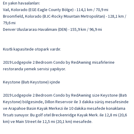
En yakın havaalanları:
Vail, Kolorado (EGE-Eagle County Bölge) - 114,1 km / 70,9 mi
Broomfield, Kolorado (BJC-Rocky Mountain Metropolitan) - 128,1 km /
79,6 mi
Denver Uluslararası Havalimanı (DEN) - 155,9 km / 96,9 mi
Kısıtlı kapasitede otopark vardır.
2019 Lodgepole 2 Bedroom Condo by RedAwning misafirlerine
restoranda yemek servisi yapılıyor.
Keystone (Batı Keystone) içinde
2019 Lodgepole 2 Bedroom Condo by RedAwning size Keystone (Batı
Keystone) bölgesinde, Dillon Reservoir ile 3 dakika sürüş mesafesinde
ve Arapahoe Basin Kayak Merkezi ile 10 dakika mesafede konaklama
fırsatı sunuyor. Bu golf otel Breckenridge Kayak Merk. ile 12,8 mi (20,6
km) ve Main Street ile 12,5 mi (20,1 km) mesafede.