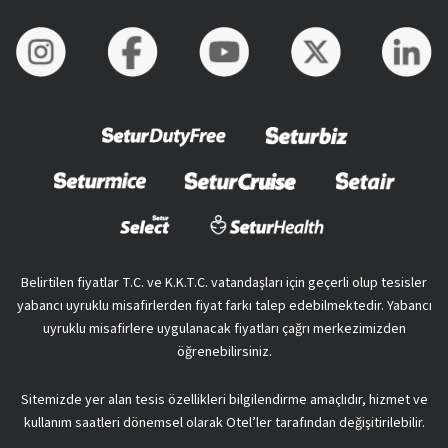
Belirtilen fiyatlar T.C. ve K.K.T.C. vatandaşları için geçerli olup tesisler
yabancı uyruklu misafirlerden fiyat farkı talep edebilmektedir. Yabancı
uyruklu misafirlere uygulanacak fiyatları çağrı merkezimizden
öğrenebilirsiniz.
Sitemizde yer alan tesis özellikleri bilgilendirme amaçlıdır, hizmet ve
kullanım saatleri dönemsel olarak Otel’ler tarafından değişitirilebilir.