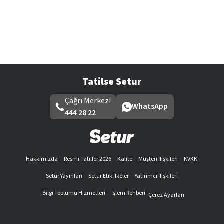
Tatilse Setur
Çağrı Merkezi
WhatsApp
444 28 22
Hakkımızda
Resmi Tatiller 2026
Kalite
Müşteri İlişkileri
KVKK
Setur Yayınları
Setur Etik İlkeler
Yatırımcı İlişkileri
Bilgi Toplumu Hizmetleri
İşlem Rehberi
Çerez Ayarları