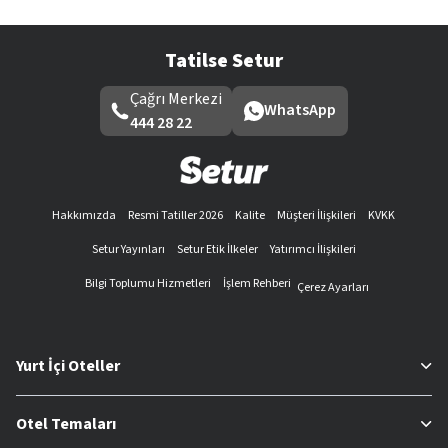
Tatilse Setur
Çağrı Merkezi
WhatsApp
444 28 22
Hakkımızda
Resmi Tatiller 2026
Kalite
Müşteri İlişkileri
KVKK
Setur Yayınları
Setur Etik İlkeler
Yatırımcı İlişkileri
Bilgi Toplumu Hizmetleri
İşlem Rehberi
Çerez Ayarları
Yurt İçi Oteller
Otel Temaları