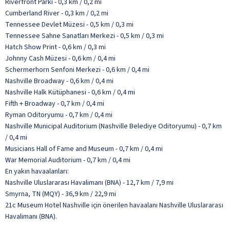
Riverfront Parkı - 0,3 km / 0,2 mi
Cumberland River - 0,3 km / 0,2 mi
Tennessee Devlet Müzesi - 0,5 km / 0,3 mi
Tennessee Sahne Sanatları Merkezi - 0,5 km / 0,3 mi
Hatch Show Print - 0,6 km / 0,3 mi
Johnny Cash Müzesi - 0,6 km / 0,4 mi
Schermerhorn Senfoni Merkezi - 0,6 km / 0,4 mi
Nashville Broadway - 0,6 km / 0,4 mi
Nashville Halk Kütüphanesi - 0,6 km / 0,4 mi
Fifth + Broadway - 0,7 km / 0,4 mi
Ryman Oditoryumu - 0,7 km / 0,4 mi
Nashville Municipal Auditorium (Nashville Belediye Oditoryumu) - 0,7 km
/ 0,4 mi
Musicians Hall of Fame and Museum - 0,7 km / 0,4 mi
War Memorial Auditorium - 0,7 km / 0,4 mi
En yakın havaalanları:
Nashville Uluslararası Havalimanı (BNA) - 12,7 km / 7,9 mi
Smyrna, TN (MQY) - 36,9 km / 22,9 mi
21c Museum Hotel Nashville için önerilen havaalanı Nashville Uluslararası
Havalimanı (BNA).