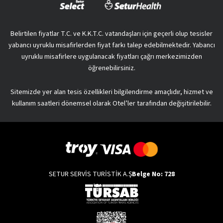
Belirtilen fiyatlar T.C. ve K.K.T.C. vatandaşları için geçerli olup tesisler
yabancı uyruklu misafirlerden fiyat farkı talep edebilmektedir. Yabancı
uyruklu misafirlere uygulanacak fiyatları çağrı merkezimizden
öğrenebilirsiniz.
Sitemizde yer alan tesis özellikleri bilgilendirme amaçlıdır, hizmet ve
kullanım saatleri dönemsel olarak Otel’ler tarafından değişitirilebilir.
SETUR SERVİS TURİSTİK A.Ş
Belge No: 728