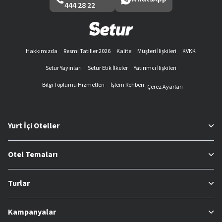
444 28 22
Hakkımızda
Resmi Tatiller 2026
Kalite
Müşteri İlişkileri
KVKK
Setur Yayınları
Setur Etik İlkeler
Yatırımcı İlişkileri
Bilgi Toplumu Hizmetleri
İşlem Rehberi
Çerez Ayarları
Yurt İçi Oteller
Otel Temaları
Turlar
Kampanyalar