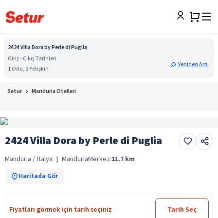
2424 Villa Dora by Perle di Puglia
Giriş - Çıkış Tarihleri
Yeniden Ara
1 Oda, 2 Yetişkin
Setur
Manduria Otelleri
2424 Villa Dora by Perle di Puglia
Manduria / İtalya
|
Manduria
Merkez:
11.7
km
Haritada Gör
Fiyatları görmek için tarih seçiniz
Tarih Seç