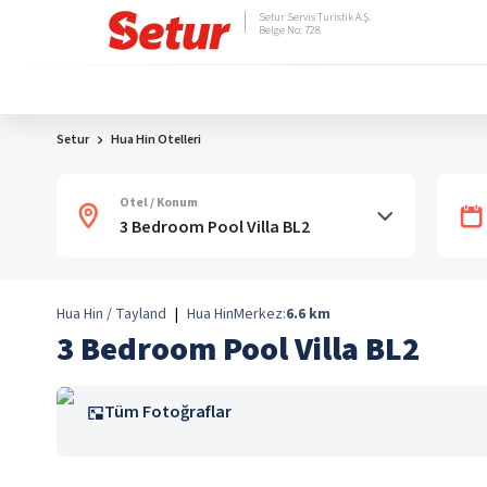
Setur Servis Turistik A.Ş.
Belge No: 728
Setur
Hua Hin Otelleri
Otel / Konum
Hua Hin / Tayland
|
Hua Hin
Merkez:
6.6
km
3 Bedroom Pool Villa BL2
Tüm Fotoğraflar