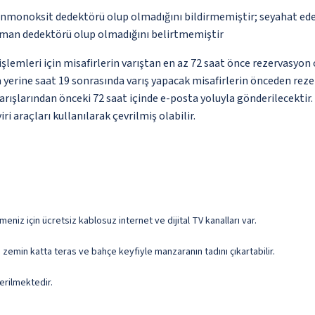
monoksit dedektörü olup olmadığını bildirmemiştir; seyahat ederke
uman dedektörü olup olmadığını belirtmemiştir
lemleri için misafirlerin varıştan en az 72 saat önce rezervasyon 
 yerine saat 19 sonrasında varış yapacak misafirlerin önceden reze
 varışlarından önceki 72 saat içinde e-posta yoluyla gönderilecektir.
i araçları kullanılarak çevrilmiş olabilir.
irmeniz için ücretsiz kablosuz internet ve dijital TV kanalları var.
a zemin katta teras ve bahçe keyfiyle manzaranın tadını çıkartabilir.
erilmektedir.