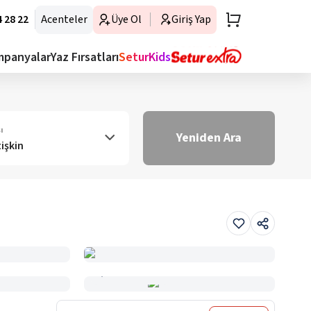
 28 22
Acenteler
Üye Ol
Giriş Yap
mpanyalar
Yaz Fırsatları
SeturKids
ı
Yeniden Ara
tişkin
Haritada Gör