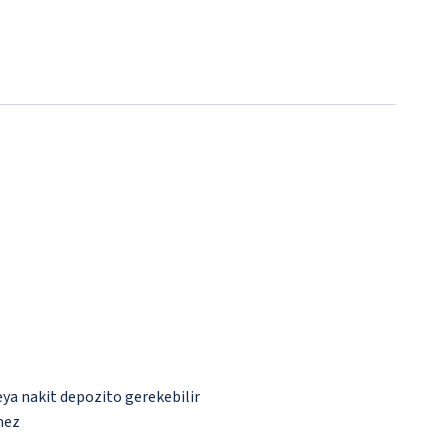
eya nakit depozito gerekebilir
mez