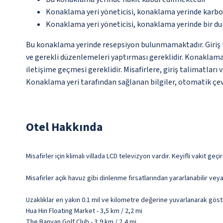
Konaklama yeri yöneticisi, konaklama yerinde karbon
Konaklama yeri yöneticisi, konaklama yerinde bir d
Bu konaklama yerinde resepsiyon bulunmamaktadır. Giriş iş
ve gerekli düzenlemeleri yaptırması gereklidir. Konaklama
iletişime geçmesi gereklidir. Misafirlere, giriş talimatları
Konaklama yeri tarafından sağlanan bilgiler, otomatik çevir
Otel Hakkında
Misafirler için klimalı villada LCD televizyon vardır. Keyifli vakit geç
Misafirler açık havuz gibi dinlenme fırsatlarından yararlanabilir vey
Uzaklıklar en yakın 0.1 mil ve kilometre değerine yuvarlanarak göst
Hua Hin Floating Market - 3,5 km / 2,2 mi
The Banyan Golf Club - 3,9 km / 2,4 mi