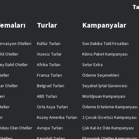
Ta
Temaları
Turlar
Kampanyalar
rvasyon Otelleri
Kültür Turları
Son Dakika Tatil Fırsatları
hil Oteller
Vizesiz Turlar
Kıbrıs Paket Kampanyası
ey Dahil Oteller
Afrika Turları
Setur Extra
teller
Fransa Turları
Ödeme Seçenekleri
ar Oteller
Belgrad Turları
Seyahat İptal Güvencesi
eri
ABD Turları
Worldpuan Kampanyası
teller
Orta Asya Turları
Ödeme Erteleme Kampanyası
er
Kuzey Amerika Turları
2 Çocuk Ücretsiz Kampanyası
 Odası Olan Oteller
Avrupa Turları
Çok Kal Az Öde Kampanyası
telleri
Karadağ Turları
Ekonomik Oteller Kampanyası