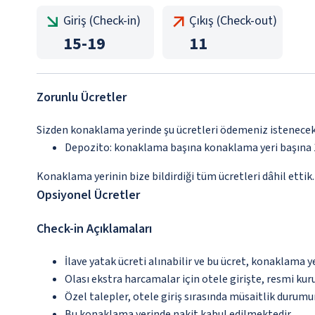
Giriş (Check-in)
Çıkış (Check-out)
15
-
19
11
Zorunlu Ücretler
Sizden konaklama yerinde şu ücretleri ödemeniz istenecektir
Depozito: konaklama başına konaklama yeri başına
Konaklama yerinin bize bildirdiği tüm ücretleri dâhil ettik.
Opsiyonel Ücretler
Check-in Açıklamaları
İlave yatak ücreti alınabilir ve bu ücret, konaklama y
Olası ekstra harcamalar için otele girişte, resmi kur
Özel talepler, otele giriş sırasında müsaitlik durumu
Bu konaklama yerinde nakit kabul edilmektedir