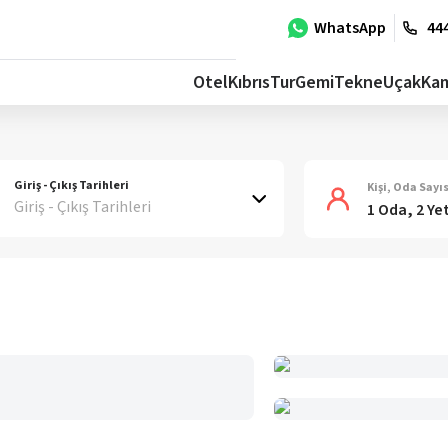
WhatsApp
444
Otel
Kıbrıs
Tur
Gemi
Tekne
Uçak
Ka
Giriş - Çıkış Tarihleri
Kişi, Oda Sayıs
Giriş - Çıkış Tarihleri
1 Oda, 2 Ye