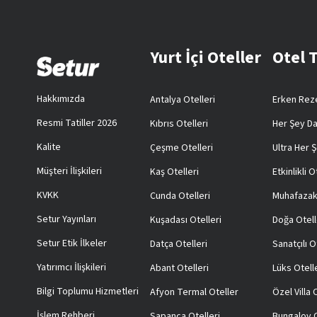
Yurt İçi Oteller
Otel 
Hakkımızda
Antalya Otelleri
Erken Reze
Resmi Tatiller 2026
Kıbrıs Otelleri
Her Şey Da
Kalite
Çeşme Otelleri
Ultra Her Ş
Müşteri İlişkileri
Kaş Otelleri
Etkinlikli O
KVKK
Cunda Otelleri
Muhafazak
Setur Yayınları
Kuşadası Otelleri
Doğa Otell
Setur Etik İlkeler
Datça Otelleri
Sanatçılı O
Yatırımcı İlişkileri
Abant Otelleri
Lüks Otell
Bilgi Toplumu Hizmetleri
Afyon Termal Oteller
Özel Villa
İşlem Rehberi
Sapanca Otelleri
Bungalov O