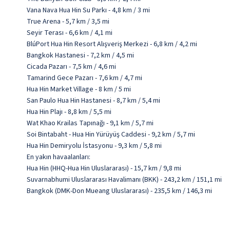
Vana Nava Hua Hin Su Parkı - 4,8 km / 3 mi
True Arena - 5,7 km / 3,5 mi
Seyir Terası - 6,6 km / 4,1 mi
BlúPort Hua Hin Resort Alışveriş Merkezi - 6,8 km / 4,2 mi
Bangkok Hastanesi - 7,2 km / 4,5 mi
Cicada Pazarı - 7,5 km / 4,6 mi
Tamarind Gece Pazarı - 7,6 km / 4,7 mi
Hua Hin Market Village - 8 km / 5 mi
San Paulo Hua Hin Hastanesi - 8,7 km / 5,4 mi
Hua Hin Plajı - 8,8 km / 5,5 mi
Wat Khao Krailas Tapınağı - 9,1 km / 5,7 mi
Soi Bintabaht - Hua Hin Yürüyüş Caddesi - 9,2 km / 5,7 mi
Hua Hin Demiryolu İstasyonu - 9,3 km / 5,8 mi
En yakın havaalanları:
Hua Hin (HHQ-Hua Hin Uluslararası) - 15,7 km / 9,8 mi
Suvarnabhumi Uluslararası Havalimanı (BKK) - 243,2 km / 151,1 mi
Bangkok (DMK-Don Mueang Uluslararası) - 235,5 km / 146,3 mi