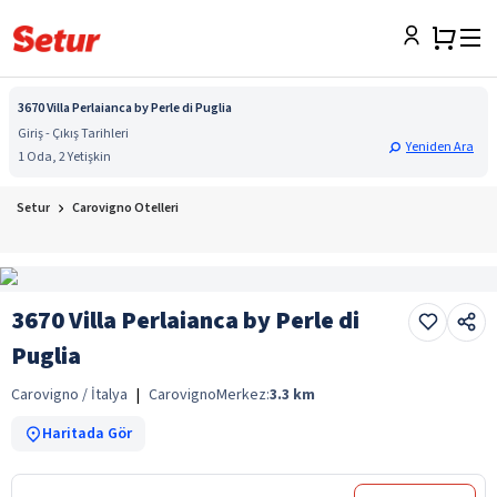
3670 Villa Perlaianca by Perle di Puglia
Giriş - Çıkış Tarihleri
Yeniden Ara
1 Oda, 2 Yetişkin
Setur
Carovigno Otelleri
3670 Villa Perlaianca by Perle di
Puglia
Carovigno / İtalya
|
Carovigno
Merkez:
3.3
km
Haritada Gör