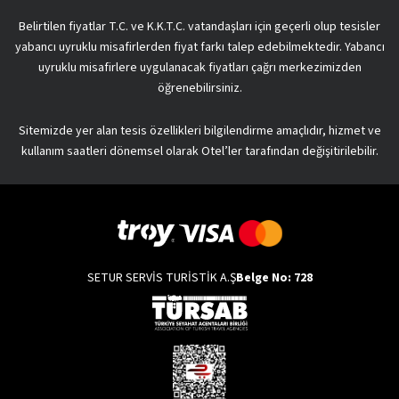
Belirtilen fiyatlar T.C. ve K.K.T.C. vatandaşları için geçerli olup tesisler
yabancı uyruklu misafirlerden fiyat farkı talep edebilmektedir. Yabancı
uyruklu misafirlere uygulanacak fiyatları çağrı merkezimizden
öğrenebilirsiniz.
Sitemizde yer alan tesis özellikleri bilgilendirme amaçlıdır, hizmet ve
kullanım saatleri dönemsel olarak Otel’ler tarafından değişitirilebilir.
SETUR SERVİS TURİSTİK A.Ş
Belge No: 728