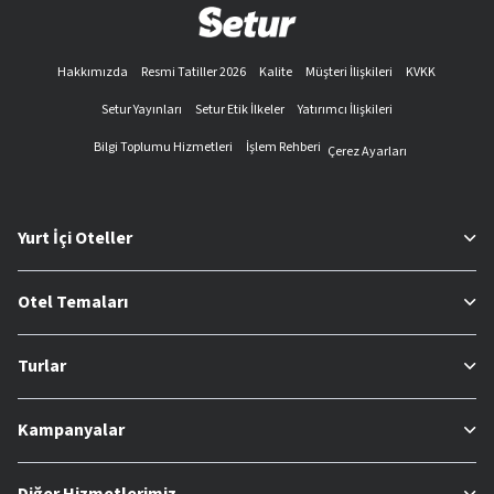
Hakkımızda
Resmi Tatiller 2026
Kalite
Müşteri İlişkileri
KVKK
Setur Yayınları
Setur Etik İlkeler
Yatırımcı İlişkileri
Bilgi Toplumu Hizmetleri
İşlem Rehberi
Çerez Ayarları
Yurt İçi Oteller
Otel Temaları
Turlar
Kampanyalar
Diğer Hizmetlerimiz