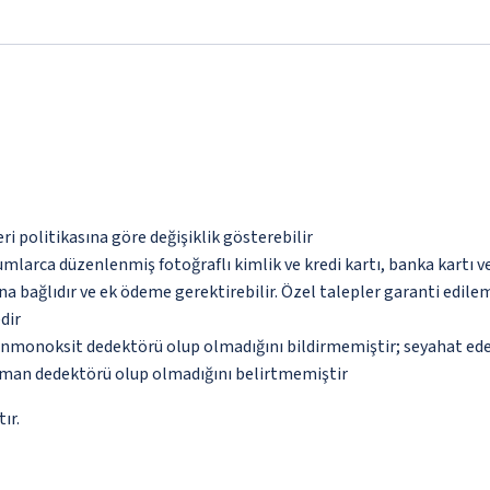
eri politikasına göre değişiklik gösterebilir
umlarca düzenlenmiş fotoğraflı kimlik ve kredi kartı, banka kartı v
na bağlıdır ve ek ödeme gerektirebilir. Özel talepler garanti edile
dir
monoksit dedektörü olup olmadığını bildirmemiştir; seyahat ederke
uman dedektörü olup olmadığını belirtmemiştir
ır.