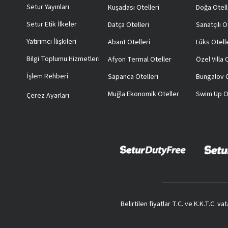
Setur Yayınları
Kuşadası Otelleri
Doğa Otell
Setur Etik İlkeler
Datça Otelleri
Sanatçılı O
Yatırımcı İlişkileri
Abant Otelleri
Lüks Otell
Bilgi Toplumu Hizmetleri
Afyon Termal Oteller
Özel Villa
İşlem Rehberi
Sapanca Otelleri
Bungalov O
Muğla Ekonomik Oteller
Swim Up O
Çerez Ayarları
Belirtilen fiyatlar T.C. ve K.K.T.C. 