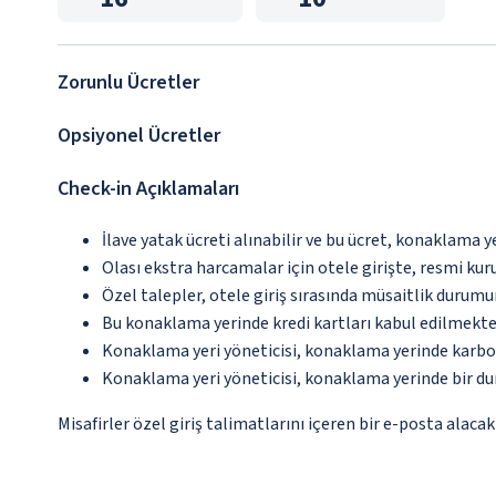
Zorunlu Ücretler
Opsiyonel Ücretler
Check-in Açıklamaları
İlave yatak ücreti alınabilir ve bu ücret, konaklama y
Olası ekstra harcamalar için otele girişte, resmi kur
Özel talepler, otele giriş sırasında müsaitlik durumu
Bu konaklama yerinde kredi kartları kabul edilmekte
Konaklama yeri yöneticisi, konaklama yerinde karbon
Konaklama yeri yöneticisi, konaklama yerinde bir d
Misafirler özel giriş talimatlarını içeren bir e-posta alacakt