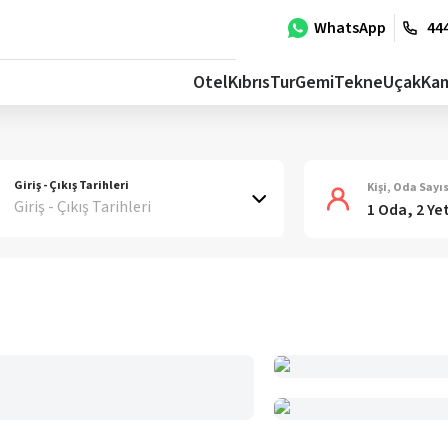
WhatsApp
444
Otel
Kıbrıs
Tur
Gemi
Tekne
Uçak
Ka
Giriş - Çıkış Tarihleri
Kişi, Oda Sayıs
Giriş - Çıkış Tarihleri
1 Oda, 2 Ye