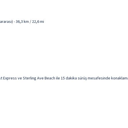
rarası) - 36,3 km / 22,6 mi
 Express ve Sterling Ave Beach ile 15 dakika sürüş mesafesinde konaklama fırs