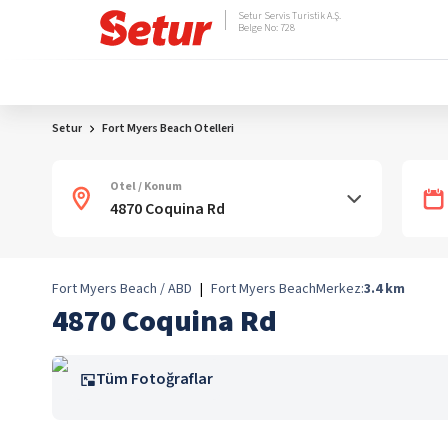
Setur Servis Turistik A.Ş.
Belge No: 728
Setur
Fort Myers Beach Otelleri
Otel / Konum
Fort Myers Beach / ABD
|
Fort Myers Beach
Merkez:
3.4
km
4870 Coquina Rd
Tüm Fotoğraflar