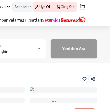
 28 22
Acenteler
Üye Ol
Giriş Yap
mpanyalar
Yaz Fırsatları
SeturKids
ı
Yeniden Ara
tişkin
Haritada Gör