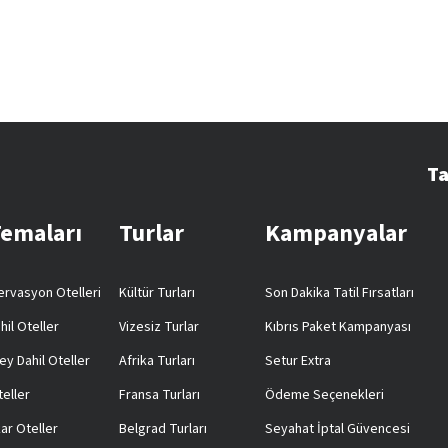
Ta
Temaları
Turlar
Kampanyalar
rvasyon Otelleri
Kültür Turları
Son Dakika Tatil Fırsatları
hil Oteller
Vizesiz Turlar
Kıbrıs Paket Kampanyası
ey Dahil Oteller
Afrika Turları
Setur Extra
teller
Fransa Turları
Ödeme Seçenekleri
ar Oteller
Belgrad Turları
Seyahat İptal Güvencesi