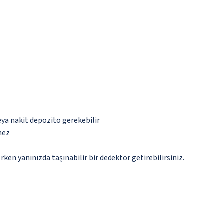
eya nakit depozito gerekebilir
mez
n yanınızda taşınabilir bir dedektör getirebilirsiniz.