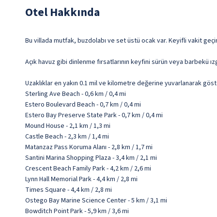
Otel Hakkında
Bu villada mutfak, buzdolabı ve set üstü ocak var. Keyifli vakit geçi
Açık havuz gibi dinlenme fırsatlarının keyfini sürün veya barbekü ızg
Uzaklıklar en yakın 0.1 mil ve kilometre değerine yuvarlanarak göst
Sterling Ave Beach - 0,6 km / 0,4 mi
Estero Boulevard Beach - 0,7 km / 0,4 mi
Estero Bay Preserve State Park - 0,7 km / 0,4 mi
Mound House - 2,1 km / 1,3 mi
Castle Beach - 2,3 km / 1,4 mi
Matanzaz Pass Koruma Alanı - 2,8 km / 1,7 mi
Santini Marina Shopping Plaza - 3,4 km / 2,1 mi
Crescent Beach Family Park - 4,2 km / 2,6 mi
Lynn Hall Memorial Park - 4,4 km / 2,8 mi
Times Square - 4,4 km / 2,8 mi
Ostego Bay Marine Science Center - 5 km / 3,1 mi
Bowditch Point Park - 5,9 km / 3,6 mi