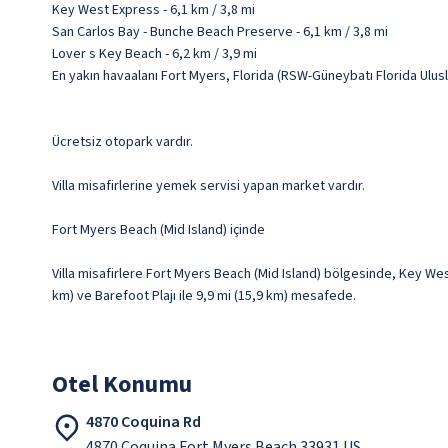
Key West Express - 6,1 km / 3,8 mi
San Carlos Bay - Bunche Beach Preserve - 6,1 km / 3,8 mi
Lover s Key Beach - 6,2 km / 3,9 mi
En yakın havaalanı Fort Myers, Florida (RSW-Güneybatı Florida Ulusla
Ücretsiz otopark vardır.
Villa misafirlerine yemek servisi yapan market vardır.
Fort Myers Beach (Mid Island) içinde
Villa misafirlere Fort Myers Beach (Mid Island) bölgesinde, Key West
km) ve Barefoot Plajı ile 9,9 mi (15,9 km) mesafede.
Otel Konumu
4870 Coquina Rd
4870 Coquina Fort Myers Beach 33931 US