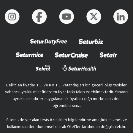
Belirtilen fiyatlar T.C. ve K.K.T.C. vatandaşları için geçerli olup tesisler
yabancı uyruklu misafirlerden fiyat farkı talep edebilmektedir. Yabancı
uyruklu misafirlere uygulanacak fiyatları çağrı merkezimizden
öğrenebilirsiniz.
Sitemizde yer alan tesis özellikleri bilgilendirme amaçlıdır, hizmet ve
kullanım saatleri dönemsel olarak Otel’ler tarafından değişitirilebilir.