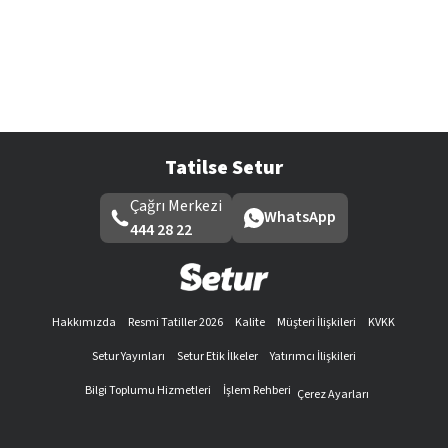
Tatilse Setur
Çağrı Merkezi
WhatsApp
444 28 22
Hakkımızda
Resmi Tatiller 2026
Kalite
Müşteri İlişkileri
KVKK
Setur Yayınları
Setur Etik İlkeler
Yatırımcı İlişkileri
Bilgi Toplumu Hizmetleri
İşlem Rehberi
Çerez Ayarları