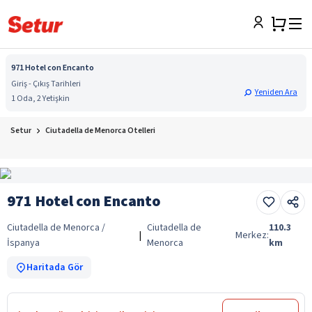
971 Hotel con Encanto
Giriş - Çıkış Tarihleri
Yeniden Ara
1 Oda, 2 Yetişkin
Setur
Ciutadella de Menorca Otelleri
971 Hotel con Encanto
Ciutadella de Menorca /
Ciutadella de
110.3
|
Merkez:
İspanya
Menorca
km
Haritada Gör