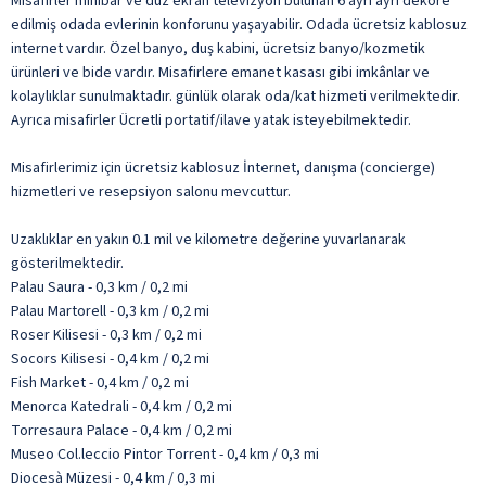
Misafirler minibar ve düz ekran televizyon bulunan 6 ayrı ayrı dekore
edilmiş odada evlerinin konforunu yaşayabilir. Odada ücretsiz kablosuz
internet vardır. Özel banyo, duş kabini, ücretsiz banyo/kozmetik
ürünleri ve bide vardır. Misafirlere emanet kasası gibi imkânlar ve
kolaylıklar sunulmaktadır. günlük olarak oda/kat hizmeti verilmektedir.
Ayrıca misafirler Ücretli portatif/ilave yatak isteyebilmektedir.
Misafirlerimiz için ücretsiz kablosuz İnternet, danışma (concierge)
hizmetleri ve resepsiyon salonu mevcuttur.
Uzaklıklar en yakın 0.1 mil ve kilometre değerine yuvarlanarak
gösterilmektedir.
Palau Saura - 0,3 km / 0,2 mi
Palau Martorell - 0,3 km / 0,2 mi
Roser Kilisesi - 0,3 km / 0,2 mi
Socors Kilisesi - 0,4 km / 0,2 mi
Fish Market - 0,4 km / 0,2 mi
Menorca Katedrali - 0,4 km / 0,2 mi
Torresaura Palace - 0,4 km / 0,2 mi
Museo Col.leccio Pintor Torrent - 0,4 km / 0,3 mi
Diocesà Müzesi - 0,4 km / 0,3 mi