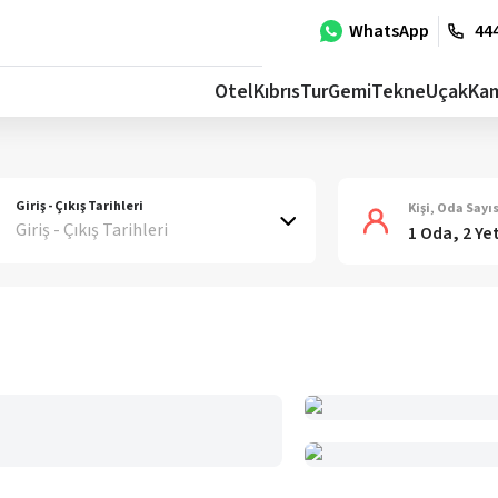
WhatsApp
444
Otel
Kıbrıs
Tur
Gemi
Tekne
Uçak
Ka
Giriş - Çıkış Tarihleri
Kişi, Oda Sayıs
Giriş - Çıkış Tarihleri
1 Oda, 2 Ye