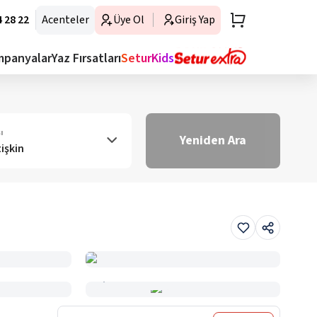
 28 22
Acenteler
Üye Ol
Giriş Yap
mpanyalar
Yaz Fırsatları
SeturKids
ı
Yeniden Ara
tişkin
Haritada Gör