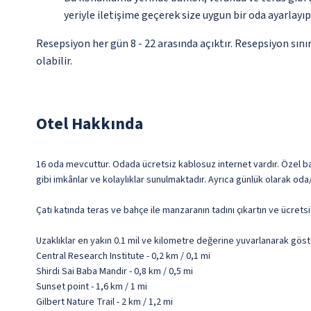
yeriyle iletişime geçerek size uygun bir oda ayarlayı
Resepsiyon her gün 8 - 22 arasında açıktır. Resepsiyon sın
olabilir.
Otel Hakkında
16 oda mevcuttur. Odada ücretsiz kablosuz internet vardır. Özel bany
gibi imkânlar ve kolaylıklar sunulmaktadır. Ayrıca günlük olarak oda
Çatı katında teras ve bahçe ile manzaranın tadını çıkartın ve ücretsi
Uzaklıklar en yakın 0.1 mil ve kilometre değerine yuvarlanarak göst
Central Research Institute - 0,2 km / 0,1 mi
Shirdi Sai Baba Mandir - 0,8 km / 0,5 mi
Sunset point - 1,6 km / 1 mi
Gilbert Nature Trail - 2 km / 1,2 mi