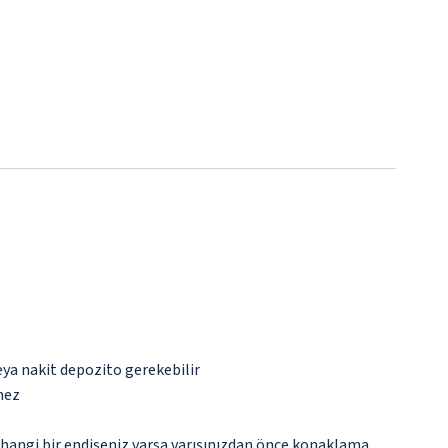
eya nakit depozito gerekebilir
mez
rhangi bir endişeniz varsa varışınızdan önce konaklama