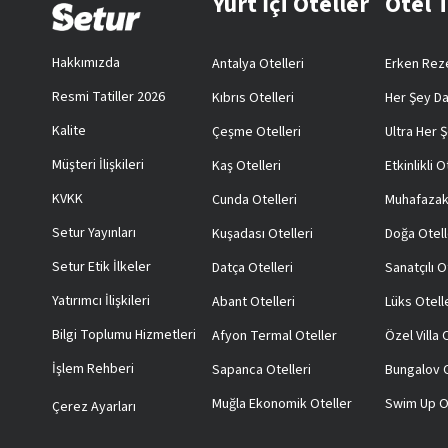
Yurt İçi Oteller
Otel 
Hakkımızda
Antalya Otelleri
Erken Reze
Resmi Tatiller 2026
Kıbrıs Otelleri
Her Şey Da
Kalite
Çeşme Otelleri
Ultra Her Ş
Müşteri İlişkileri
Kaş Otelleri
Etkinlikli O
KVKK
Cunda Otelleri
Muhafazak
Setur Yayınları
Kuşadası Otelleri
Doğa Otell
Setur Etik İlkeler
Datça Otelleri
Sanatçılı O
Yatırımcı İlişkileri
Abant Otelleri
Lüks Otell
Bilgi Toplumu Hizmetleri
Afyon Termal Oteller
Özel Villa
İşlem Rehberi
Sapanca Otelleri
Bungalov O
Muğla Ekonomik Oteller
Swim Up O
Çerez Ayarları