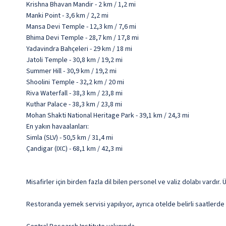
Krishna Bhavan Mandir - 2 km / 1,2 mi
Manki Point - 3,6 km / 2,2 mi
Mansa Devi Temple - 12,3 km / 7,6 mi
Bhima Devi Temple - 28,7 km / 17,8 mi
Yadavindra Bahçeleri - 29 km / 18 mi
Jatoli Temple - 30,8 km / 19,2 mi
Summer Hill - 30,9 km / 19,2 mi
Shoolini Temple - 32,2 km / 20 mi
Riva Waterfall - 38,3 km / 23,8 mi
Kuthar Palace - 38,3 km / 23,8 mi
Mohan Shakti National Heritage Park - 39,1 km / 24,3 mi
En yakın havaalanları:
Simla (SLV) - 50,5 km / 31,4 mi
Çandigar (IXC) - 68,1 km / 42,3 mi
Misafirler için birden fazla dil bilen personel ve valiz dolabı vardır.
Restoranda yemek servisi yapılıyor, ayrıca otelde belirli saatlerde