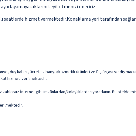
p ayarlayamayacaklarını teyit etmenizi öneririz
ırlı saatlerde hizmet vermektedir.Konaklama yeri tarafından sağlana
o, duş kabini, ücretsiz banyo/kozmetik ürünleri ve Diş fırçası ve diş macunu (
/kat hizmeti verilmektedir.
z kablosuz İnternet gibi imkânlardan/kolaylıklardan yararlanın. Bu otelde misaf
erilmektedir.