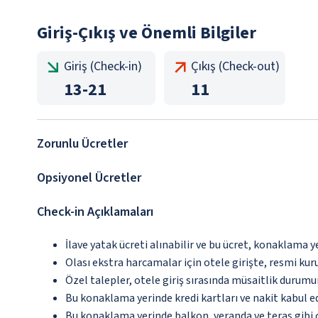
Giriş-Çıkış ve Önemli Bilgiler
Giriş (Check-in)
Çıkış (Check-out)
13
-
21
11
Zorunlu Ücretler
Opsiyonel Ücretler
Check-in Açıklamaları
İlave yatak ücreti alınabilir ve bu ücret, konaklama y
Olası ekstra harcamalar için otele girişte, resmi kur
Özel talepler, otele giriş sırasında müsaitlik durumu
Bu konaklama yerinde kredi kartları ve nakit kabul 
Bu konaklama yerinde balkon, veranda ve teras gibi 