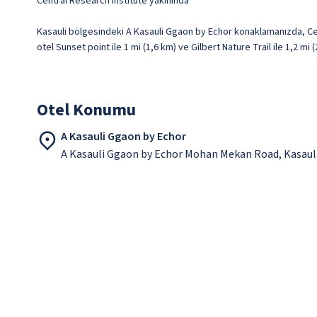
Central Research Institute yakınında
Kasauli bölgesindeki A Kasauli Ggaon by Echor konaklamanızda, Ce
otel Sunset point ile 1 mi (1,6 km) ve Gilbert Nature Trail ile 1,2 m
Otel Konumu
A Kasauli Ggaon by Echor
A Kasauli Ggaon by Echor Mohan Mekan Road, Kasauli