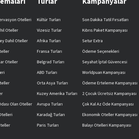
Temaları
Turlar
Kampanyalar
rvasyon Otelleri
Kültür Turları
Son Dakika Tatil Fırsatları
hil Oteller
Vizesiz Turlar
Kıbrıs Paket Kampanyası
ey Dahil Oteller
Afrika Turları
Setur Extra
teller
Fransa Turları
Ödeme Seçenekleri
ar Oteller
Belgrad Turları
Seyahat İptal Güvencesi
eri
ABD Turları
Worldpuan Kampanyası
teller
Orta Asya Turları
Ödeme Erteleme Kampanyası
er
Kuzey Amerika Turları
2 Çocuk Ücretsiz Kampanyası
 Odası Olan Oteller
Avrupa Turları
Çok Kal Az Öde Kampanyası
telleri
Karadağ Turları
Ekonomik Oteller Kampanyası
teller
Paris Turları
Balayı Otelleri Kampanyası