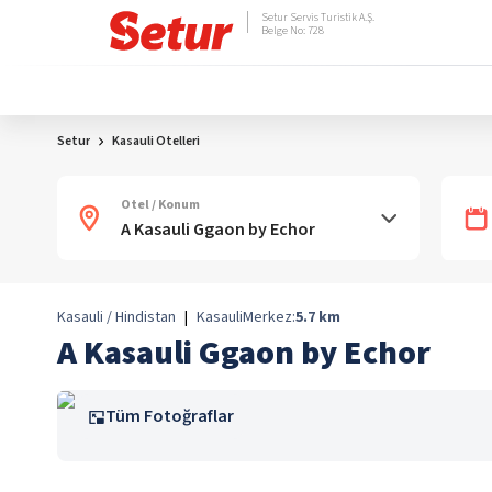
Setur Servis Turistik A.Ş.
Belge No: 728
Setur
Kasauli Otelleri
Otel / Konum
Kasauli / Hindistan
|
Kasauli
Merkez:
5.7
km
A Kasauli Ggaon by Echor
Tüm Fotoğraflar