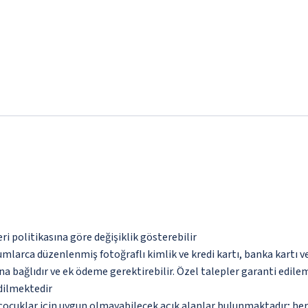
eri politikasına göre değişiklik gösterebilir
umlarca düzenlenmiş fotoğraflı kimlik ve kredi kartı, banka kartı v
na bağlıdır ve ek ödeme gerektirebilir. Özel talepler garanti edile
edilmektedir
çocuklar için uygun olmayabilecek açık alanlar bulunmaktadır; he