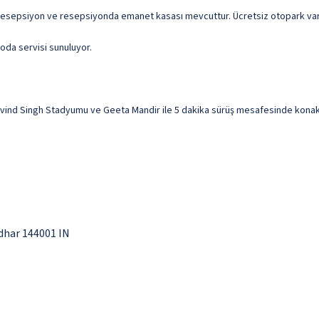
k resepsiyon ve resepsiyonda emanet kasası mevcuttur. Ücretsiz otopark var
 oda servisi sunuluyor.
ind Singh Stadyumu ve Geeta Mandir ile 5 dakika sürüş mesafesinde konaklam
dhar 144001 IN