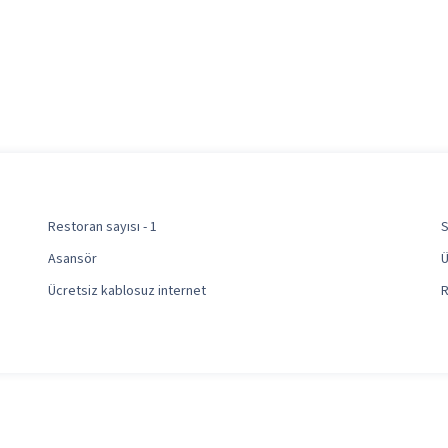
Restoran sayısı - 1
S
Asansör
Ü
Ücretsiz kablosuz internet
R