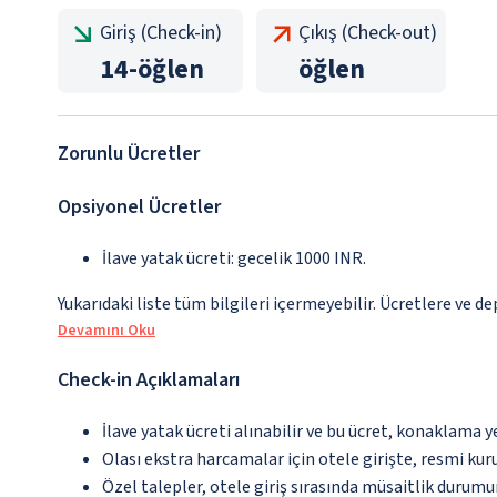
Giriş (Check-in)
Çıkış (Check-out)
14
-
öğlen
öğlen
Zorunlu Ücretler
Opsiyonel Ücretler
İlave yatak ücreti: gecelik 1000 INR.
Yukarıdaki liste tüm bilgileri içermeyebilir. Ücretlere ve de
Devamını Oku
Check-in Açıklamaları
İlave yatak ücreti alınabilir ve bu ücret, konaklama y
Olası ekstra harcamalar için otele girişte, resmi kur
Özel talepler, otele giriş sırasında müsaitlik durumu