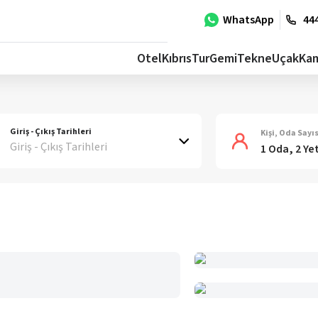
WhatsApp
444
Otel
Kıbrıs
Tur
Gemi
Tekne
Uçak
Ka
Giriş - Çıkış Tarihleri
Kişi, Oda Sayıs
Giriş - Çıkış Tarihleri
1 Oda, 2 Ye