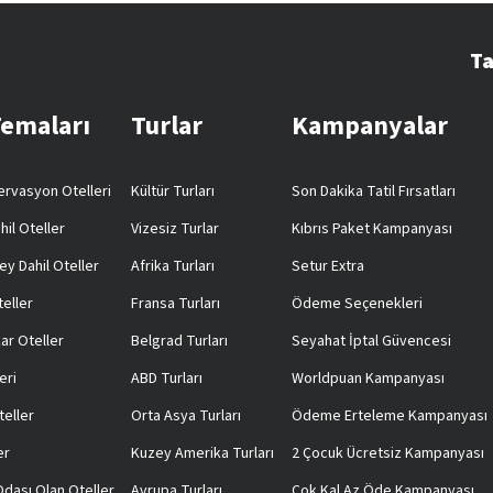
Ta
Temaları
Turlar
Kampanyalar
rvasyon Otelleri
Kültür Turları
Son Dakika Tatil Fırsatları
hil Oteller
Vizesiz Turlar
Kıbrıs Paket Kampanyası
ey Dahil Oteller
Afrika Turları
Setur Extra
teller
Fransa Turları
Ödeme Seçenekleri
ar Oteller
Belgrad Turları
Seyahat İptal Güvencesi
eri
ABD Turları
Worldpuan Kampanyası
teller
Orta Asya Turları
Ödeme Erteleme Kampanyası
er
Kuzey Amerika Turları
2 Çocuk Ücretsiz Kampanyası
 Odası Olan Oteller
Avrupa Turları
Çok Kal Az Öde Kampanyası