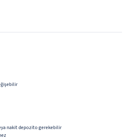
ğişebilir
eya nakit depozito gerekebilir
mez