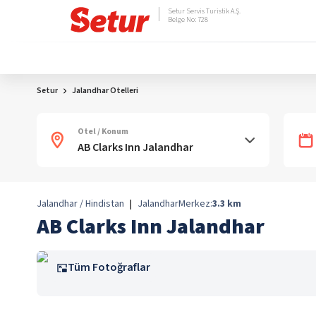
Setur Servis Turistik A.Ş.
Belge No: 728
Setur
Jalandhar Otelleri
Otel / Konum
Jalandhar / Hindistan
|
Jalandhar
Merkez:
3.3
km
AB Clarks Inn Jalandhar
Tüm Fotoğraflar