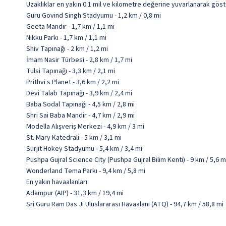
Uzaklıklar en yakın 0.1 mil ve kilometre değerine yuvarlanarak göst
Guru Govind Singh Stadyumu - 1,2 km / 0,8 mi
Geeta Mandir - 1,7 km / 1,1 mi
Nikku Parkı - 1,7 km / 1,1 mi
Shiv Tapınağı - 2 km / 1,2 mi
İmam Nasir Türbesi - 2,8 km / 1,7 mi
Tulsi Tapınağı - 3,3 km / 2,1 mi
Prithvi s Planet - 3,6 km / 2,2 mi
Devi Talab Tapınağı - 3,9 km / 2,4 mi
Baba Sodal Tapınağı - 4,5 km / 2,8 mi
Shri Sai Baba Mandir - 4,7 km / 2,9 mi
Modella Alışveriş Merkezi - 4,9 km / 3 mi
St. Mary Katedrali - 5 km / 3,1 mi
Surjit Hokey Stadyumu - 5,4 km / 3,4 mi
Pushpa Gujral Science City (Pushpa Gujral Bilim Kenti) - 9 km / 5,6 m
Wonderland Tema Parkı - 9,4 km / 5,8 mi
En yakın havaalanları:
Adampur (AIP) - 31,3 km / 19,4 mi
Sri Guru Ram Das Ji Uluslararası Havaalanı (ATQ) - 94,7 km / 58,8 mi