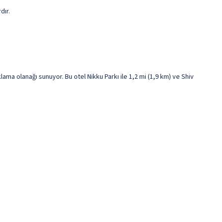
dır.
a olanağı sunuyor. Bu otel Nikku Parkı ile 1,2 mi (1,9 km) ve Shiv