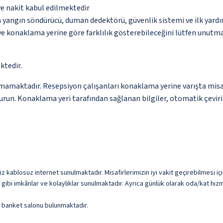
ve nakit kabul edilmektedir
a yangın söndürücü, duman dedektörü, güvenlik sistemi ve ilk yard
 ve konaklama yerine göre farklılık gösterebileceğini lütfen unutm
ktedir.
mamaktadır. Resepsiyon çalışanları konaklama yerine varışta misafir
urun. Konaklama yeri tarafından sağlanan bilgiler, otomatik çeviri a
iz kablosuz internet sunulmaktadır. Misafirlerimizin iyi vakit geçirebilmesi iç
ibi imkânlar ve kolaylıklar sunulmaktadır. Ayrıca günlük olarak oda/kat hizm
ve banket salonu bulunmaktadır.