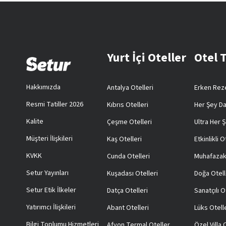
Yurt İçi Oteller
Otel 
Hakkımızda
Antalya Otelleri
Erken Reze
Resmi Tatiller 2026
Kıbrıs Otelleri
Her Şey Da
Kalite
Çeşme Otelleri
Ultra Her Ş
Müşteri İlişkileri
Kaş Otelleri
Etkinlikli O
KVKK
Cunda Otelleri
Muhafazak
Setur Yayınları
Kuşadası Otelleri
Doğa Otell
Setur Etik İlkeler
Datça Otelleri
Sanatçılı O
Yatırımcı İlişkileri
Abant Otelleri
Lüks Otell
Bilgi Toplumu Hizmetleri
Afyon Termal Oteller
Özel Villa