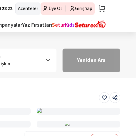
 28 22
Acenteler
Üye Ol
Giriş Yap
mpanyalar
Yaz Fırsatları
SeturKids
ı
Yeniden Ara
tişkin
Haritada Gör