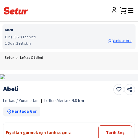
Abeli
Giriş - Çıkış Tarihleri
Yeniden Ara
1 Oda, 2 Yetişkin
Setur
Lefkas Otelleri
Abeli
Lefkas / Yunanistan
|
Lefkas
Merkez:
4.3
km
Haritada Gör
Fiyatları görmek için tarih seçiniz
Tarih Seç