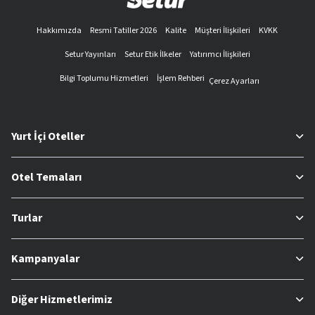
Hakkımızda
Resmi Tatiller 2026
Kalite
Müşteri İlişkileri
KVKK
Setur Yayınları
Setur Etik İlkeler
Yatırımcı İlişkileri
Bilgi Toplumu Hizmetleri
İşlem Rehberi
Çerez Ayarları
Yurt İçi Oteller
Otel Temaları
Turlar
Kampanyalar
Diğer Hizmetlerimiz