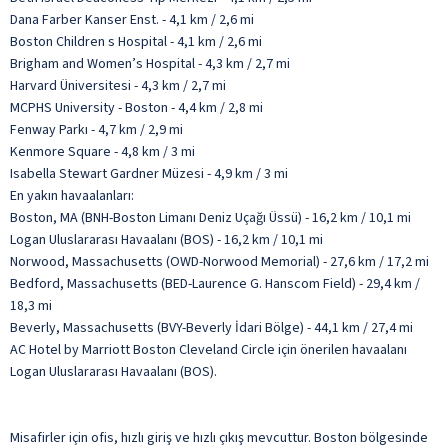
Dana Farber Kanser Enst. - 4,1 km / 2,6 mi
Boston Children s Hospital - 4,1 km / 2,6 mi
Brigham and Women’s Hospital - 4,3 km / 2,7 mi
Harvard Üniversitesi - 4,3 km / 2,7 mi
MCPHS University - Boston - 4,4 km / 2,8 mi
Fenway Parkı - 4,7 km / 2,9 mi
Kenmore Square - 4,8 km / 3 mi
Isabella Stewart Gardner Müzesi - 4,9 km / 3 mi
En yakın havaalanları:
Boston, MA (BNH-Boston Limanı Deniz Uçağı Üssü) - 16,2 km / 10,1 mi
Logan Uluslararası Havaalanı (BOS) - 16,2 km / 10,1 mi
Norwood, Massachusetts (OWD-Norwood Memorial) - 27,6 km / 17,2 mi
Bedford, Massachusetts (BED-Laurence G. Hanscom Field) - 29,4 km /
18,3 mi
Beverly, Massachusetts (BVY-Beverly İdari Bölge) - 44,1 km / 27,4 mi
AC Hotel by Marriott Boston Cleveland Circle için önerilen havaalanı
Logan Uluslararası Havaalanı (BOS).
Misafirler için ofis, hızlı giriş ve hızlı çıkış mevcuttur. Boston bölgesinde