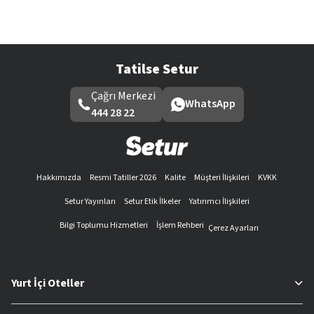
Tatilse Setur
Çağrı Merkezi
WhatsApp
444 28 22
Hakkımızda
Resmi Tatiller 2026
Kalite
Müşteri İlişkileri
KVKK
Setur Yayınları
Setur Etik İlkeler
Yatırımcı İlişkileri
Bilgi Toplumu Hizmetleri
İşlem Rehberi
Çerez Ayarları
Yurt İçi Oteller