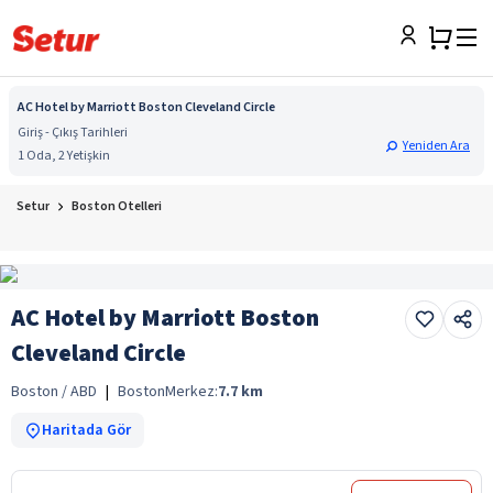
AC Hotel by Marriott Boston Cleveland Circle
Giriş - Çıkış Tarihleri
Yeniden Ara
1 Oda, 2 Yetişkin
Setur
Boston Otelleri
AC Hotel by Marriott Boston
Cleveland Circle
Boston / ABD
|
Boston
Merkez:
7.7
km
Haritada Gör