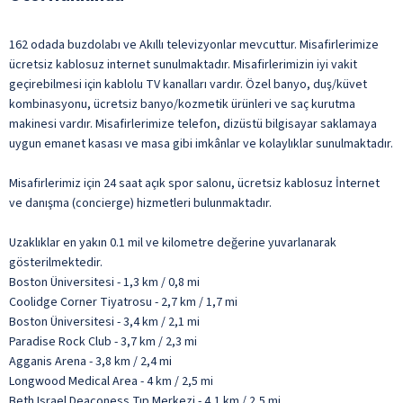
162 odada buzdolabı ve Akıllı televizyonlar mevcuttur. Misafirlerimize
ücretsiz kablosuz internet sunulmaktadır. Misafirlerimizin iyi vakit
geçirebilmesi için kablolu TV kanalları vardır. Özel banyo, duş/küvet
kombinasyonu, ücretsiz banyo/kozmetik ürünleri ve saç kurutma
makinesi vardır. Misafirlerimize telefon, dizüstü bilgisayar saklamaya
uygun emanet kasası ve masa gibi imkânlar ve kolaylıklar sunulmaktadır.
Misafirlerimiz için 24 saat açık spor salonu, ücretsiz kablosuz İnternet
ve danışma (concierge) hizmetleri bulunmaktadır.
Uzaklıklar en yakın 0.1 mil ve kilometre değerine yuvarlanarak
gösterilmektedir.
Boston Üniversitesi - 1,3 km / 0,8 mi
Coolidge Corner Tiyatrosu - 2,7 km / 1,7 mi
Boston Üniversitesi - 3,4 km / 2,1 mi
Paradise Rock Club - 3,7 km / 2,3 mi
Agganis Arena - 3,8 km / 2,4 mi
Longwood Medical Area - 4 km / 2,5 mi
Beth Israel Deaconess Tıp Merkezi - 4,1 km / 2,5 mi