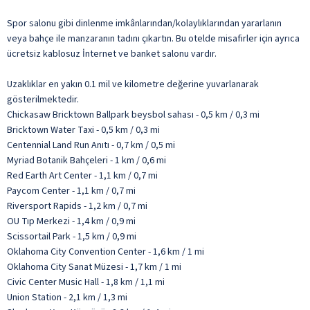
Spor salonu gibi dinlenme imkânlarından/kolaylıklarından yararlanın
veya bahçe ile manzaranın tadını çıkartın. Bu otelde misafirler için ayrıca
ücretsiz kablosuz İnternet ve banket salonu vardır.
Uzaklıklar en yakın 0.1 mil ve kilometre değerine yuvarlanarak
gösterilmektedir.
Chickasaw Bricktown Ballpark beysbol sahası - 0,5 km / 0,3 mi
Bricktown Water Taxi - 0,5 km / 0,3 mi
Centennial Land Run Anıtı - 0,7 km / 0,5 mi
Myriad Botanik Bahçeleri - 1 km / 0,6 mi
Red Earth Art Center - 1,1 km / 0,7 mi
Paycom Center - 1,1 km / 0,7 mi
Riversport Rapids - 1,2 km / 0,7 mi
OU Tıp Merkezi - 1,4 km / 0,9 mi
Scissortail Park - 1,5 km / 0,9 mi
Oklahoma City Convention Center - 1,6 km / 1 mi
Oklahoma City Sanat Müzesi - 1,7 km / 1 mi
Civic Center Music Hall - 1,8 km / 1,1 mi
Union Station - 2,1 km / 1,3 mi