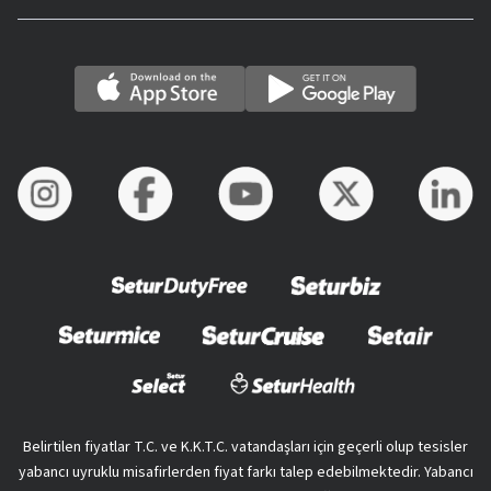
Belirtilen fiyatlar T.C. ve K.K.T.C. vatandaşları için geçerli olup tesisler
yabancı uyruklu misafirlerden fiyat farkı talep edebilmektedir. Yabancı