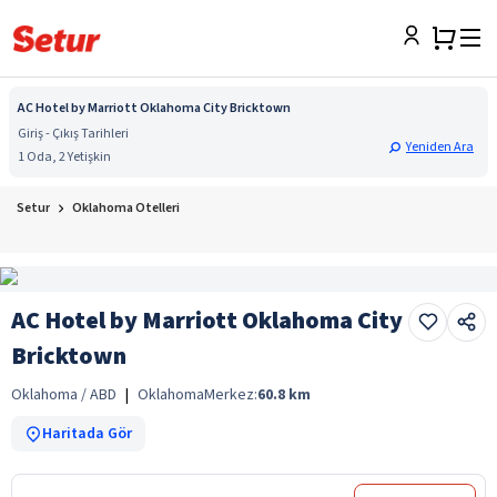
AC Hotel by Marriott Oklahoma City Bricktown
Giriş - Çıkış Tarihleri
Yeniden Ara
1 Oda, 2 Yetişkin
Setur
Oklahoma Otelleri
AC Hotel by Marriott Oklahoma City
Bricktown
Oklahoma / ABD
|
Oklahoma
Merkez:
60.8
km
Haritada Gör