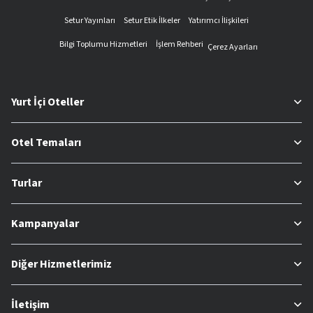
Setur Yayınları
Setur Etik İlkeler
Yatırımcı İlişkileri
Bilgi Toplumu Hizmetleri
İşlem Rehberi
Çerez Ayarları
Yurt İçi Oteller
Otel Temaları
Turlar
Kampanyalar
Diğer Hizmetlerimiz
İletişim