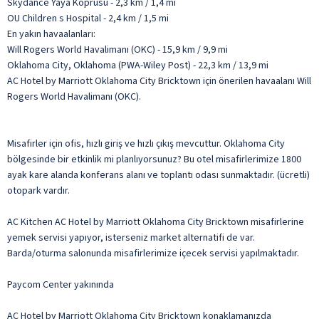
Skydance Yaya Köprüsü - 2,3 km / 1,4 mi
OU Children s Hospital - 2,4 km / 1,5 mi
En yakın havaalanları:
Will Rogers World Havalimanı (OKC) - 15,9 km / 9,9 mi
Oklahoma City, Oklahoma (PWA-Wiley Post) - 22,3 km / 13,9 mi
AC Hotel by Marriott Oklahoma City Bricktown için önerilen havaalanı Will
Rogers World Havalimanı (OKC).
Misafirler için ofis, hızlı giriş ve hızlı çıkış mevcuttur. Oklahoma City
bölgesinde bir etkinlik mi planlıyorsunuz? Bu otel misafirlerimize 1800
ayak kare alanda konferans alanı ve toplantı odası sunmaktadır. (ücretli)
otopark vardır.
AC Kitchen AC Hotel by Marriott Oklahoma City Bricktown misafirlerine
yemek servisi yapıyor, isterseniz market alternatifi de var.
Barda/oturma salonunda misafirlerimize içecek servisi yapılmaktadır.
Paycom Center yakınında
AC Hotel by Marriott Oklahoma City Bricktown konaklamanızda