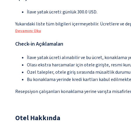
İlave yatak ücreti: günlük 300.0 USD.
Yukarıdaki liste tüm bilgileri içermeyebilir. Ücretlere ve de
Devamını Oku
Check-in Açıklamaları
İlave yatak ücreti alınabilir ve bu ücret, konaklama y
Olası ekstra harcamalar için otele girişte, resmi kur
Özel talepler, otele giriş sırasında müsaitlik durumu
Bu konaklama yerinde kredi kartları kabul edilmekte
Resepsiyon çalışanları konaklama yerine varışta misafirleri
Otel Hakkında