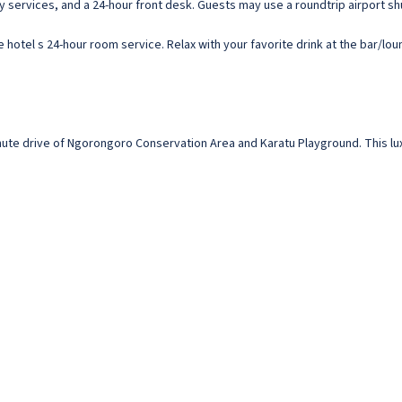
services, and a 24-hour front desk. Guests may use a roundtrip airport shut
e hotel s 24-hour room service. Relax with your favorite drink at the bar/lo
minute drive of Ngorongoro Conservation Area and Karatu Playground. This lu