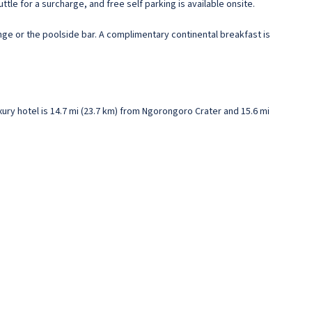
tle for a surcharge, and free self parking is available onsite.
unge or the poolside bar. A complimentary continental breakfast is
xury hotel is 14.7 mi (23.7 km) from Ngorongoro Crater and 15.6 mi