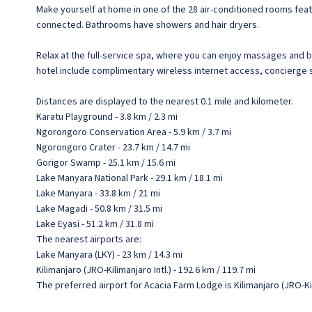
Make yourself at home in one of the 28 air-conditioned rooms feat
connected. Bathrooms have showers and hair dryers.
Relax at the full-service spa, where you can enjoy massages and bod
hotel include complimentary wireless internet access, concierge s
Distances are displayed to the nearest 0.1 mile and kilometer.
Karatu Playground - 3.8 km / 2.3 mi
Ngorongoro Conservation Area - 5.9 km / 3.7 mi
Ngorongoro Crater - 23.7 km / 14.7 mi
Gorigor Swamp - 25.1 km / 15.6 mi
Lake Manyara National Park - 29.1 km / 18.1 mi
Lake Manyara - 33.8 km / 21 mi
Lake Magadi - 50.8 km / 31.5 mi
Lake Eyasi - 51.2 km / 31.8 mi
The nearest airports are:
Lake Manyara (LKY) - 23 km / 14.3 mi
Kilimanjaro (JRO-Kilimanjaro Intl.) - 192.6 km / 119.7 mi
The preferred airport for Acacia Farm Lodge is Kilimanjaro (JRO-Kili