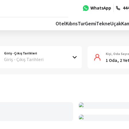
WhatsApp
444
Otel
Kıbrıs
Tur
Gemi
Tekne
Uçak
Ka
Giriş - Çıkış Tarihleri
Kişi, Oda Sayıs
Giriş - Çıkış Tarihleri
1 Oda, 2 Ye