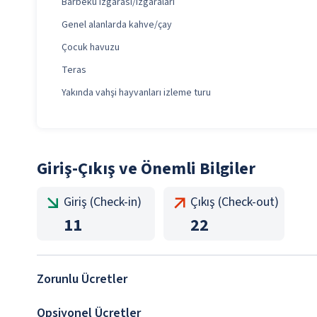
Barbekü ızgarası/ızgaraları
Genel alanlarda kahve/çay
Çocuk havuzu
Teras
Yakında vahşi hayvanları izleme turu
Giriş-Çıkış ve Önemli Bilgiler
Giriş (Check-in)
Çıkış (Check-out)
11
22
Zorunlu Ücretler
Opsiyonel Ücretler