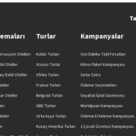
Ta
Temaları
Turlar
Kampanyalar
rvasyon Otelleri
Kültür Turları
Son Dakika Tatil Fırsatları
hil Oteller
Vizesiz Turlar
Kıbrıs Paket Kampanyası
ey Dahil Oteller
Afrika Turları
Setur Extra
teller
Fransa Turları
Ödeme Seçenekleri
ar Oteller
Belgrad Turları
Seyahat İptal Güvencesi
eri
ABD Turları
Worldpuan Kampanyası
teller
Orta Asya Turları
Ödeme Erteleme Kampanyası
er
Kuzey Amerika Turları
2 Çocuk Ücretsiz Kampanyası