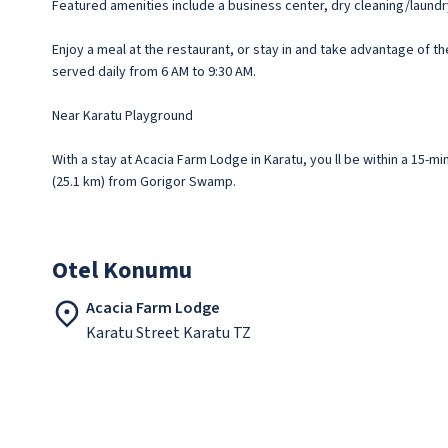
Featured amenities include a business center, dry cleaning/laundry 
Enjoy a meal at the restaurant, or stay in and take advantage of th
served daily from 6 AM to 9:30 AM.
Near Karatu Playground
With a stay at Acacia Farm Lodge in Karatu, you ll be within a 15-
(25.1 km) from Gorigor Swamp.
Otel Konumu
Acacia Farm Lodge
Karatu Street Karatu TZ