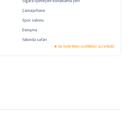
Sigara içilmeyen konaklama yeri
Çamaşırhane
Spor salonu
Danışma
Yakında safari
ile belirtilen özellikler ücretlidir.