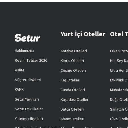
Yurt İçi Oteller
Otel 
Hakkımızda
Antalya Otelleri
Erken Reze
Resmi Tatiller 2026
Kıbrıs Otelleri
Her Şey Da
Kalite
Çeşme Otelleri
Ultra Her Ş
Müşteri İlişkileri
Kaş Otelleri
Etkinlikli O
KVKK
Cunda Otelleri
Muhafazak
Setur Yayınları
Kuşadası Otelleri
Doğa Otell
Setur Etik İlkeler
Datça Otelleri
Sanatçılı O
Yatırımcı İlişkileri
Abant Otelleri
Lüks Otell