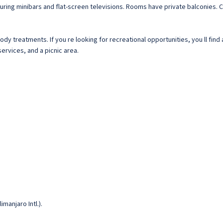
uring minibars and flat-screen televisions. Rooms have private balconies. 
y treatments. If you re looking for recreational opportunities, you ll find 
ervices, and a picnic area.
manjaro Intl.).