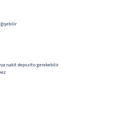
ğişebilir
eya nakit depozito gerekebilir
mez