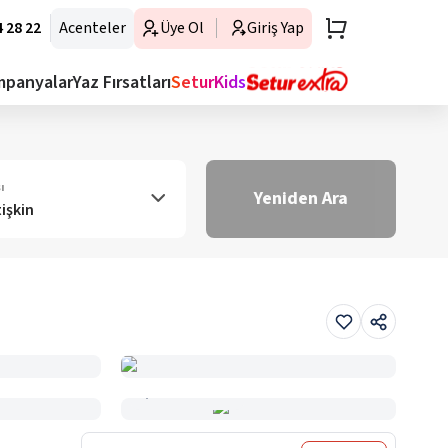
 28 22
Acenteler
Üye Ol
Giriş Yap
mpanyalar
Yaz Fırsatları
SeturKids
ı
Yeniden Ara
tişkin
Haritada Gör