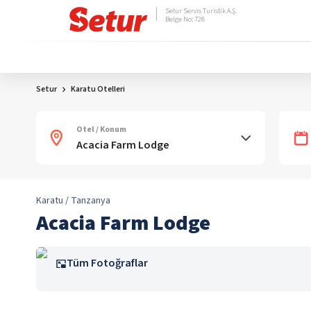
Setur Servis Turistik A.Ş.
Belge No: 728
Setur
Karatu Otelleri
Otel / Konum
Karatu / Tanzanya
Acacia Farm Lodge
Tüm Fotoğraflar