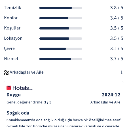
3.8
/ 5
Temizlik
3.4
/ 5
Konfor
3.5
/ 5
Koşullar
3.5
/ 5
Lokasyon
3.1
/ 5
Çevre
3.7
/ 5
Hizmet
1
Arkadaşlar ve Aile
Duygu
2024-12
Genel değerlendirme:
3
/ 5
Arkadaşlar ve Aile
Soğuk oda
Konaklamamızda oda soğuk olduğu için başka bir özelliğini maalesef
övmek bile zor. Porsche müzesine yürüyerek varmak ve o çevrede