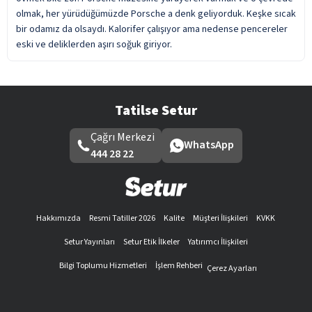
olmak, her yürüdüğümüzde Porsche a denk geliyorduk. Keşke sıcak
bir odamız da olsaydı. Kalorifer çalışıyor ama nedense pencereler
eski ve deliklerden aşırı soğuk giriyor.
Tatilse Setur
Çağrı Merkezi
WhatsApp
444 28 22
Hakkımızda
Resmi Tatiller 2026
Kalite
Müşteri İlişkileri
KVKK
Setur Yayınları
Setur Etik İlkeler
Yatırımcı İlişkileri
Bilgi Toplumu Hizmetleri
İşlem Rehberi
Çerez Ayarları