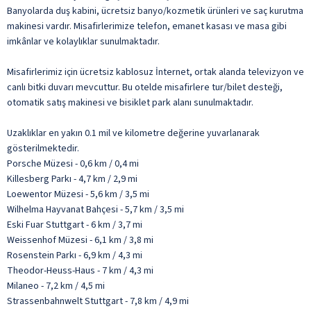
Banyolarda duş kabini, ücretsiz banyo/kozmetik ürünleri ve saç kurutma
makinesi vardır. Misafirlerimize telefon, emanet kasası ve masa gibi
imkânlar ve kolaylıklar sunulmaktadır.
Misafirlerimiz için ücretsiz kablosuz İnternet, ortak alanda televizyon ve
canlı bitki duvarı mevcuttur. Bu otelde misafirlere tur/bilet desteği,
otomatik satış makinesi ve bisiklet park alanı sunulmaktadır.
Uzaklıklar en yakın 0.1 mil ve kilometre değerine yuvarlanarak
gösterilmektedir.
Porsche Müzesi - 0,6 km / 0,4 mi
Killesberg Parkı - 4,7 km / 2,9 mi
Loewentor Müzesi - 5,6 km / 3,5 mi
Wilhelma Hayvanat Bahçesi - 5,7 km / 3,5 mi
Eski Fuar Stuttgart - 6 km / 3,7 mi
Weissenhof Müzesi - 6,1 km / 3,8 mi
Rosenstein Parkı - 6,9 km / 4,3 mi
Theodor-Heuss-Haus - 7 km / 4,3 mi
Milaneo - 7,2 km / 4,5 mi
Strassenbahnwelt Stuttgart - 7,8 km / 4,9 mi