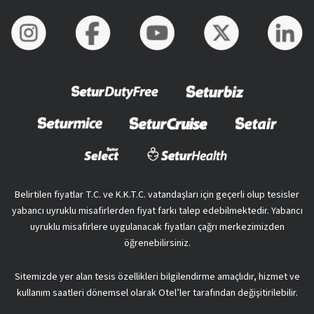
Belirtilen fiyatlar T.C. ve K.K.T.C. vatandaşları için geçerli olup tesisler
yabancı uyruklu misafirlerden fiyat farkı talep edebilmektedir. Yabancı
uyruklu misafirlere uygulanacak fiyatları çağrı merkezimizden
öğrenebilirsiniz.
Sitemizde yer alan tesis özellikleri bilgilendirme amaçlıdır, hizmet ve
kullanım saatleri dönemsel olarak Otel’ler tarafından değişitirilebilir.