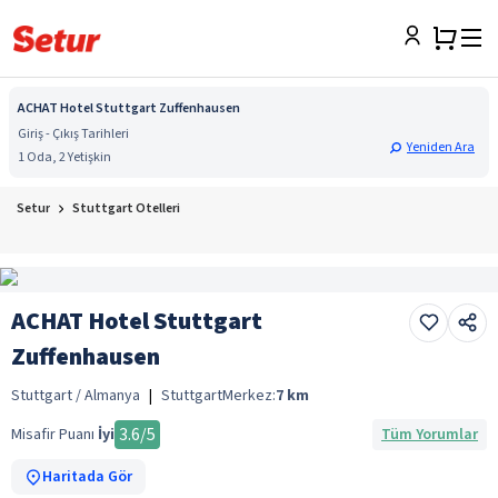
ACHAT Hotel Stuttgart Zuffenhausen
Giriş - Çıkış Tarihleri
Yeniden Ara
1 Oda, 2 Yetişkin
Setur
Stuttgart Otelleri
ACHAT Hotel Stuttgart
Zuffenhausen
Stuttgart / Almanya
|
Stuttgart
Merkez:
7
km
3.6
/5
Misafir Puanı
İyi
Tüm Yorumlar
Haritada Gör