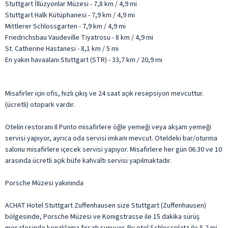
Stuttgart İllüzyonlar Müzesi - 7,8 km / 4,9 mi
Stuttgart Halk Kütüphanesi - 7,9 km / 4,9 mi
Mittlerer Schlossgarten - 7,9 km / 4,9 mi
Friedrichsbau Vaudeville Tiyatrosu - 8 km / 4,9 mi
St. Catherine Hastanesi - 8,1 km / 5 mi
En yakın havaalanı Stuttgart (STR) - 33,7 km / 20,9 mi
Misafirler için ofis, hızlı çıkış ve 24 saat açık resepsiyon mevcuttur.
(ücretli) otopark vardır.
Otelin restoranı Il Punto misafirlere öğle yemeği veya akşam yemeği
servisi yapıyor, ayrıca oda servisi imkanı mevcut. Oteldeki bar/oturma
salonu misafirlere içecek servisi yapıyor. Misafirlere her gün 06.30 ve 10
arasında ücretli açık büfe kahvaltı servisi yapılmaktadır.
Porsche Müzesi yakınında
ACHAT Hotel Stuttgart Zuffenhausen size Stuttgart (Zuffenhausen)
bölgesinde, Porsche Müzesi ve Konigstrasse ile 15 dakika sürüş
mesafesinde konaklama fırsatı sunuyor. Bu otel Schlossplatz ile 5,2 mi