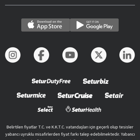
Belirtilen fiyatlar T.C. ve K.K.T.C. vatandaşları için geçerli olup tesisler
yabancı uyruklu misafirlerden fiyat farkı talep edebilmektedir. Yabancı