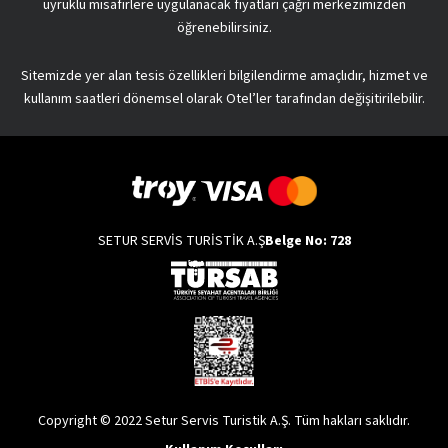
uyruklu misafirlere uygulanacak fiyatları çağrı merkezimizden
öğrenebilirsiniz.
Sitemizde yer alan tesis özellikleri bilgilendirme amaçlıdır, hizmet ve
kullanım saatleri dönemsel olarak Otel’ler tarafından değişitirilebilir.
SETUR SERVİS TURİSTİK A.Ş
Belge No: 728
Copyright © 2022 Setur Servis Turistik A.Ş. Tüm hakları saklıdır.