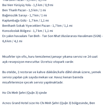
Bui Vien Yürüyüş Yolu - 1,5 km / 0,9 mi
Ben Thanh Pazarı - 1,5 km / 1 mi
Bağımsızlık Sarayı - 1,7 km / 1 mi
Kaplumbağa Gölü - 1,7 km / 1,1 mi
Benthanh Sokak Yiyecekleri Pazarı - 1,7 km / 1,1 mi
Konsolosluk Bölgesi - 1,7 km / 1,1 mi
En yakın havaalanı Tan Binh - Tan Son Nhat Uluslararası Havalimanı (SGN) -
6,6 km / 4,1 mi
Misafirler için ofis, kuru temizleme/çamaşır yıkama servisi ve 24 saat
açık resepsiyon mevcuttur. Ücretsiz otopark vardır.
Bu otelde, 2 restoran ve kahve dükkânı/kafe dâhil olmak üzere, yemek
servisi yapılan çok sayıda mekan var. Havuz kenarı barında
misafirlerimize içecek servisi yapılmaktadır.
Ho Chi Minh Şehri (Quận 3) içinde
Acnos Grand Hotel size Ho Chi Minh Şehri (Quận 3) bölgesinde, Ben