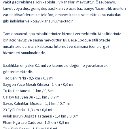
vakit geçirebilmesi için kablolu TV kanalları mevcuttur. Özel banyo,
küvet veya duş, geniş duş başlıkları ve ücretsiz banyo/kozmetik ürünleri
vardır. Misafirlerimize telefon, emanet kasası ve elektrikli su ısıtıcıları
gibi imkânlar ve kolaylıklar sunulmaktadır.
Tam donanımlı spa misafirlerimize hizmet vermektedir. Misafirlerimiz
için açık havuz ve sauna mevcuttur. Bu Belle Époque stili otelde
misafirlere ücretsiz kablosuz İnternet ve danışma (concierge)
hizmetleri sunulmaktadır.
Uzaklıklar en yakın 0.1 mil ve kilometre değerine yuvarlanarak
gösterilmektedir.
Tao Dan Parkı - 0,5 km / 0,3 mi
Saygon Yüce Mesih Kilisesi - 1 km / 0,6 mi
Tu Du Hastanesi - 1 km / 0,6 mi
Galaxy Nguyen Du - 1,1 km / 0,7 mi
Savaş Kalıntıları Müzesi - 1,1 km / 0,7 mi
23 Eylül Parkı - 1,3 km / 0,8 mi
Kulak Burun Boğaz Hastanesi - 1,4 km / 0,9 mi
Pham Ngu Lao Caddesi - 1,5 km / 0,9 mi
Thai Binh Pazarı - 1,5 km / 0,9 mi