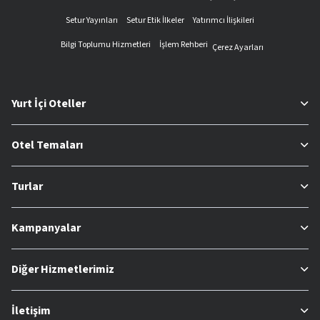
Setur Yayınları
Setur Etik İlkeler
Yatırımcı İlişkileri
Bilgi Toplumu Hizmetleri
İşlem Rehberi
Çerez Ayarları
Yurt İçi Oteller
Otel Temaları
Turlar
Kampanyalar
Diğer Hizmetlerimiz
İletişim