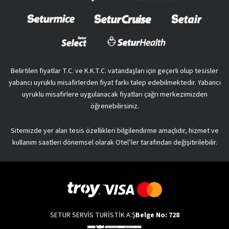
Belirtilen fiyatlar T.C. ve K.K.T.C. vatandaşları için geçerli olup tesisler
yabancı uyruklu misafirlerden fiyat farkı talep edebilmektedir. Yabancı
uyruklu misafirlere uygulanacak fiyatları çağrı merkezimizden
öğrenebilirsiniz.
Sitemizde yer alan tesis özellikleri bilgilendirme amaçlıdır, hizmet ve
kullanım saatleri dönemsel olarak Otel’ler tarafından değişitirilebilir.
SETUR SERVİS TURİSTİK A.Ş
Belge No: 728