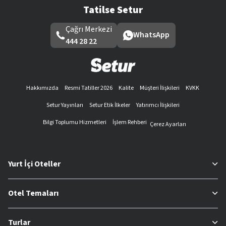
Tatilse Setur
Çağrı Merkezi
WhatsApp
444 28 22
Hakkımızda
Resmi Tatiller 2026
Kalite
Müşteri İlişkileri
KVKK
Setur Yayınları
Setur Etik İlkeler
Yatırımcı İlişkileri
Bilgi Toplumu Hizmetleri
İşlem Rehberi
Çerez Ayarları
Yurt İçi Oteller
Otel Temaları
Turlar