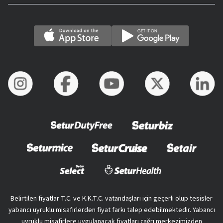
Belirtilen fiyatlar T.C. ve K.K.T.C. vatandaşları için geçerli olup tesisler
yabancı uyruklu misafirlerden fiyat farkı talep edebilmektedir. Yabancı
uyruklu misafirlere uygulanacak fiyatları çağrı merkezimizden