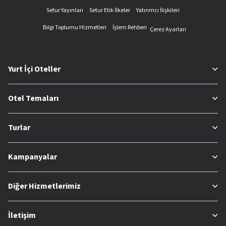
Setur Yayınları
Setur Etik İlkeler
Yatırımcı İlişkileri
Bilgi Toplumu Hizmetleri
İşlem Rehberi
Çerez Ayarları
Yurt İçi Oteller
Otel Temaları
Turlar
Kampanyalar
Diğer Hizmetlerimiz
İletişim