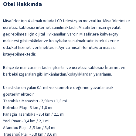
Otel Hakkında
Misafirler için 4 klimalı odada LCD televizyon mevcuttur. Misafirlerimize
ücretsiz kablosuz internet sunulmaktadır. Misafirlerimizin iyi vakit
geçirebilmesi için dijital TV kanalları vardır. Misafirlere kahve/çay
makinesi gibi imkânlar ve kolaylıklar sunulmaktadır. istek üzerine
oda/kat hizmeti verilmektedir. Ayrıca misafirler ütü/ütü masası
isteyebilmektedir.
Bahçe ile manzaranın tadını çıkartın ve ücretsiz kablosuz İnternet ve
barbekü ızgaraları gibi imkânlardan/kolaylıklardan yararlanın.
Uzaklıklar en yakın 0.1 mil ve kilometre değerine yuvarlanarak
gösterilmektedir.
Tsambika Manastırı - 2,9 km / 1,8 mi
Kolimbia Plajı - 3 km / 1,8 mi
Panagia Tsambika - 3,4 km / 2,1 mi
Yedi Pınar - 3,4 km / 2,1 mi
Afandou Plajı - 5,5 km / 3,4 mi
Traganoú Plajı - 5,8 km / 3,6 mi