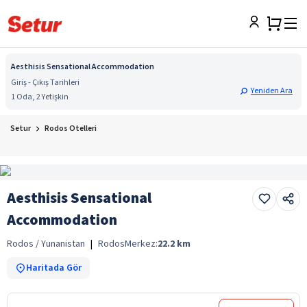
Aesthisis Sensational Accommodation
Giriş - Çıkış Tarihleri
Yeniden Ara
1 Oda, 2 Yetişkin
Setur
Rodos Otelleri
Aesthisis Sensational
Accommodation
Rodos / Yunanistan
|
Rodos
Merkez:
22.2
km
Haritada Gör