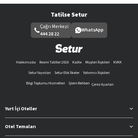
Tatilse Setur
Çağrı Merkezi
WhatsApp
444 28 22
Hakkımızda
Resmi Tatiller 2026
Kalite
Müşteri İlişkileri
KVKK
Setur Yayınları
Setur Etik İlkeler
Yatırımcı İlişkileri
Bilgi Toplumu Hizmetleri
İşlem Rehberi
Çerez Ayarları
Yurt İçi Oteller
Otel Temaları