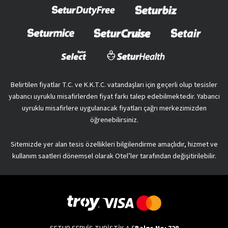
Belirtilen fiyatlar T.C. ve K.K.T.C. vatandaşları için geçerli olup tesisler
yabancı uyruklu misafirlerden fiyat farkı talep edebilmektedir. Yabancı
uyruklu misafirlere uygulanacak fiyatları çağrı merkezimizden
öğrenebilirsiniz.
Sitemizde yer alan tesis özellikleri bilgilendirme amaçlıdır, hizmet ve
kullanım saatleri dönemsel olarak Otel’ler tarafından değişitirilebilir.