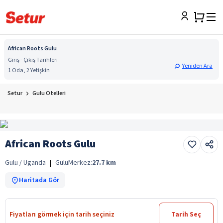
African Roots Gulu
Giriş - Çıkış Tarihleri
Yeniden Ara
1 Oda, 2 Yetişkin
Setur
Gulu Otelleri
African Roots Gulu
Gulu / Uganda
|
Gulu
Merkez:
27.7
km
Haritada Gör
Fiyatları görmek için tarih seçiniz
Tarih Seç