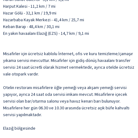
Harput Kalesi - 11,2 km / 7 mi
Hazar Gölü - 32,1 km / 19,9 mi
Hazarbaba Kayak Merkezi - 41,4 km / 25,7 mi
Keban Barajı - 48,4 km / 30,1 mi
En yakın havaalanı Elazığ (EZS) - 14,7 km / 9,1 mi
Misafirler için ücretsiz kablolu İnternet, ofis ve kuru temizleme/çamaşır
yıkama servisi mevcuttur. Misafirler için gidiş-dönüş havaalanı transfer
servisi 24 saat ücretli olarak hizmet vermektedir, ayrıca otelde ücretsiz
vale otopark vardır.
Otelin restoranı misafirlere öğle yemeği veya akşam yemeği servisi
yapıyor, ayrıca 24 saat oda servisi imkanı mevcut. Misafirlere içecek
servisi olan bar/oturma salonu veya havuz kenarı barı bulunuyor.
Misafirlere her gün 06.30 ve 10.30 arasında ücretsiz açık büfe kahvaltı
servisi yapılmaktadır.
Elazığ bölgesinde