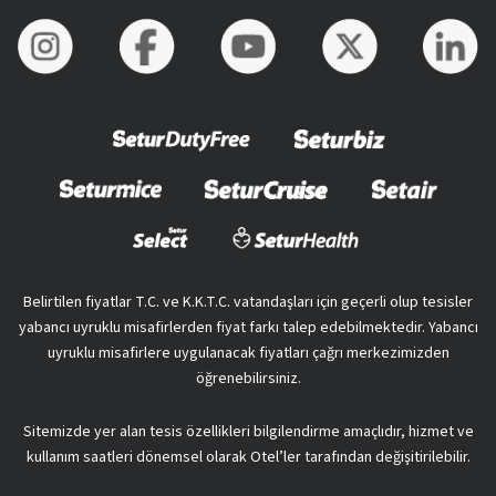
Belirtilen fiyatlar T.C. ve K.K.T.C. vatandaşları için geçerli olup tesisler
yabancı uyruklu misafirlerden fiyat farkı talep edebilmektedir. Yabancı
uyruklu misafirlere uygulanacak fiyatları çağrı merkezimizden
öğrenebilirsiniz.
Sitemizde yer alan tesis özellikleri bilgilendirme amaçlıdır, hizmet ve
kullanım saatleri dönemsel olarak Otel’ler tarafından değişitirilebilir.