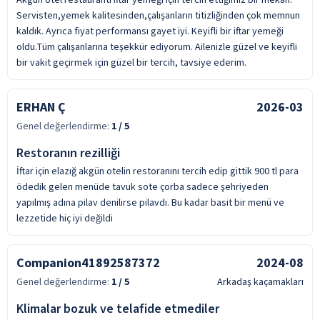
Servisten,yemek kalitesinden,çalışanların titizliğinden çok memnun
kaldık. Ayrıca fiyat performansı gayet iyi. Keyifli bir iftar yemeği
oldu.Tüm çalışanlarına teşekkür ediyorum. Ailenizle güzel ve keyifli
bir vakit geçirmek için güzel bir tercih, tavsiye ederim.
ERHAN Ç
2026-03
Genel değerlendirme:
1
/ 5
Restoranın rezilliği
İftar için elazığ akgün otelin restoranını tercih edip gittik 900 tl para
ödedik gelen menüde tavuk sote çorba sadece şehriyeden
yapılmış adına pilav denilirse pilavdı. Bu kadar basit bir menü ve
lezzetide hiç iyi değildi
Companion41892587372
2024-08
Genel değerlendirme:
1
/ 5
Arkadaş kaçamakları
Klimalar bozuk ve telafide etmediler