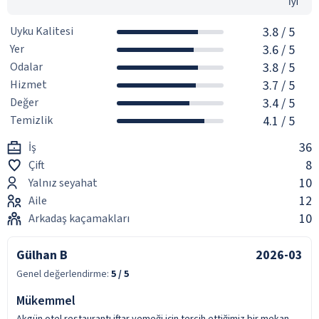
İyi
Uyku Kalitesi
3.8
/ 5
Yer
3.6
/ 5
Odalar
3.8
/ 5
Hizmet
3.7
/ 5
Değer
3.4
/ 5
Temizlik
4.1
/ 5
36
İş
8
Çift
10
Yalnız seyahat
12
Aile
10
Arkadaş kaçamakları
Gülhan B
2026-03
Genel değerlendirme:
5
/ 5
Mükemmel
Akgün otel restaurantı iftar yemeği için tercih ettiğimiz bir mekan.