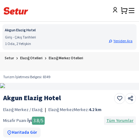
Akgun Elazig Hotel
Giriş - Çıkış Tarihleri
Yeniden Ara
1 Oda, 2 Yetişkin
Setur
Elazığ Otelleri
Elazığ Merkez Otelleri
Turizm İşletmesi Belgesi
:
8349
Akgun Elazig Hotel
Elazığ Merkez / Elazığ
|
Elazığ Merkez
Merkez:
4.2
km
3.8
/5
Misafir Puanı
İyi
Tüm Yorumlar
Haritada Gör