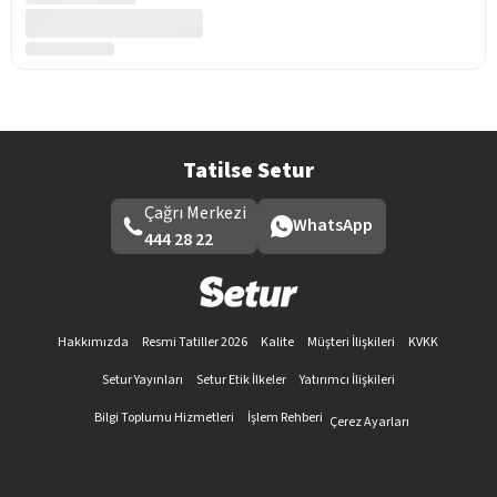
Tatilse Setur
Çağrı Merkezi
WhatsApp
444 28 22
Hakkımızda
Resmi Tatiller 2026
Kalite
Müşteri İlişkileri
KVKK
Setur Yayınları
Setur Etik İlkeler
Yatırımcı İlişkileri
Bilgi Toplumu Hizmetleri
İşlem Rehberi
Çerez Ayarları