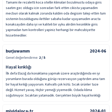
Tamami ile rezaletti koca otellin klimalari bozulmustu odaya giris
saatim gec oldugu icin sonradan fark ettim cikista yapamadim
mecburi olarak kalmak zorunda kaldim oda degisim talep ettim tum
sistemin bozuldugunu ilettiler sabaha kadar uyuyamadim aracta
konaksaydim daha iyi ve kaliteli bir uyku alirdim kesinlikle giris
yapmadan tum kontrolleri yapiniz herhangi bir mahcubiyette
hissetmediler.
burjuwamm
2024-06
Genel değerlendirme:
2
/ 5
Hayal kırıklığı
İlk defa Elazığ da konaklama yapmak üzere araştırdığımda en iyi
yorumların burada olduğunu görüp rezervasyon yaptırdım ama tam
bir hayal kırılığı yaşıyorum. Kahvaltı çok kötü. Sıcak ürünler taze
değil. Hizmet yavaş. Hiçbir yemeği yiyemedik. Odada klima
soğutmuyor. Sıcaktan yatamadık. Gerçekten büyük hayal kırıklığı
mividaloca-tr
2024-01