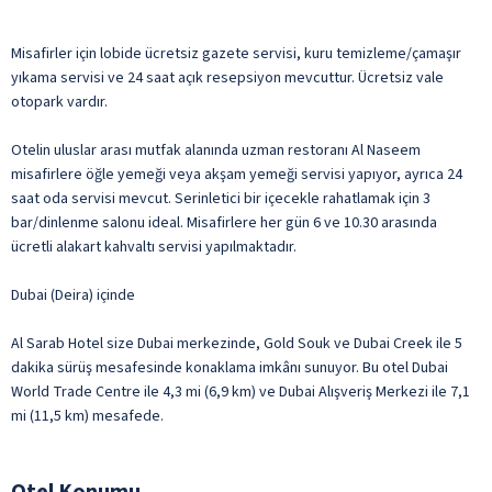
Misafirler için lobide ücretsiz gazete servisi, kuru temizleme/çamaşır
yıkama servisi ve 24 saat açık resepsiyon mevcuttur. Ücretsiz vale
otopark vardır.
Otelin uluslar arası mutfak alanında uzman restoranı Al Naseem
misafirlere öğle yemeği veya akşam yemeği servisi yapıyor, ayrıca 24
saat oda servisi mevcut. Serinletici bir içecekle rahatlamak için 3
bar/dinlenme salonu ideal. Misafirlere her gün 6 ve 10.30 arasında
ücretli alakart kahvaltı servisi yapılmaktadır.
Dubai (Deira) içinde
Al Sarab Hotel size Dubai merkezinde, Gold Souk ve Dubai Creek ile 5
dakika sürüş mesafesinde konaklama imkânı sunuyor. Bu otel Dubai
World Trade Centre ile 4,3 mi (6,9 km) ve Dubai Alışveriş Merkezi ile 7,1
mi (11,5 km) mesafede.
Otel Konumu