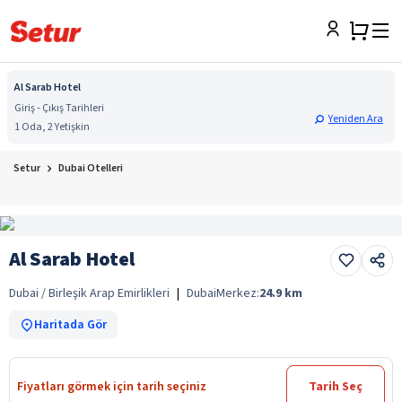
Al Sarab Hotel
Giriş - Çıkış Tarihleri
Yeniden Ara
1 Oda, 2 Yetişkin
Setur
Dubai Otelleri
Al Sarab Hotel
Dubai / Birleşik Arap Emirlikleri
|
Dubai
Merkez:
24.9
km
Haritada Gör
Fiyatları görmek için tarih seçiniz
Tarih Seç