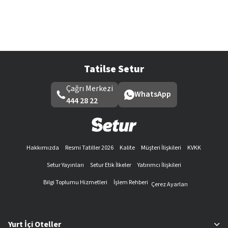
Tatilse Setur
Çağrı Merkezi
WhatsApp
444 28 22
Hakkımızda
Resmi Tatiller 2026
Kalite
Müşteri İlişkileri
KVKK
Setur Yayınları
Setur Etik İlkeler
Yatırımcı İlişkileri
Bilgi Toplumu Hizmetleri
İşlem Rehberi
Çerez Ayarları
Yurt İçi Oteller