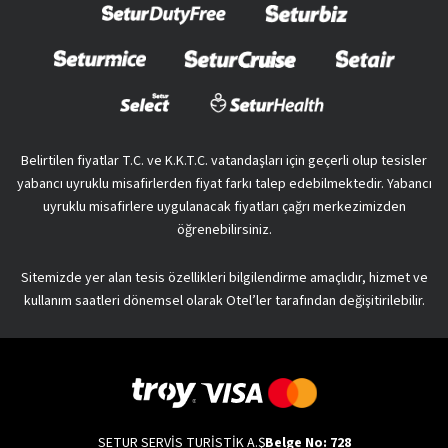
Belirtilen fiyatlar T.C. ve K.K.T.C. vatandaşları için geçerli olup tesisler
yabancı uyruklu misafirlerden fiyat farkı talep edebilmektedir. Yabancı
uyruklu misafirlere uygulanacak fiyatları çağrı merkezimizden
öğrenebilirsiniz.
Sitemizde yer alan tesis özellikleri bilgilendirme amaçlıdır, hizmet ve
kullanım saatleri dönemsel olarak Otel’ler tarafından değişitirilebilir.
SETUR SERVİS TURİSTİK A.Ş
Belge No: 728