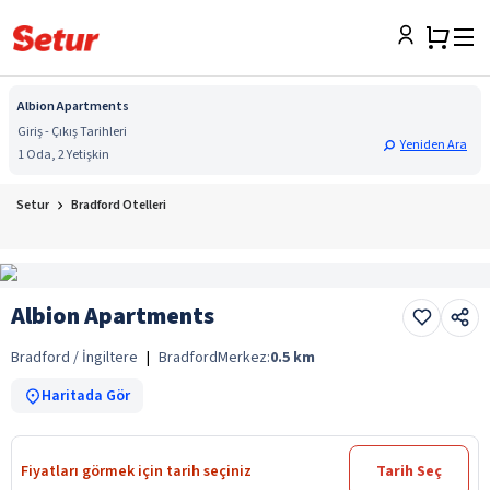
Albion Apartments
Giriş - Çıkış Tarihleri
Yeniden Ara
1 Oda, 2 Yetişkin
Setur
Bradford Otelleri
Albion Apartments
Bradford / İngiltere
|
Bradford
Merkez:
0.5
km
Haritada Gör
Fiyatları görmek için tarih seçiniz
Tarih Seç