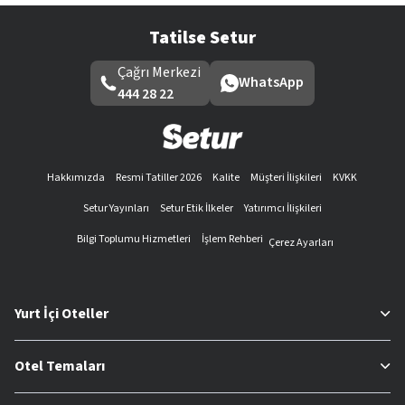
Tatilse Setur
Çağrı Merkezi
WhatsApp
444 28 22
Hakkımızda
Resmi Tatiller 2026
Kalite
Müşteri İlişkileri
KVKK
Setur Yayınları
Setur Etik İlkeler
Yatırımcı İlişkileri
Bilgi Toplumu Hizmetleri
İşlem Rehberi
Çerez Ayarları
Yurt İçi Oteller
Otel Temaları