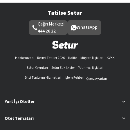
Tatilse Setur
Çağrı Merkezi
WhatsApp
444 28 22
Hakkımızda
Resmi Tatiller 2026
Kalite
Müşteri İlişkileri
KVKK
Setur Yayınları
Setur Etik İlkeler
Yatırımcı İlişkileri
Bilgi Toplumu Hizmetleri
İşlem Rehberi
Çerez Ayarları
Yurt İçi Oteller
Otel Temaları