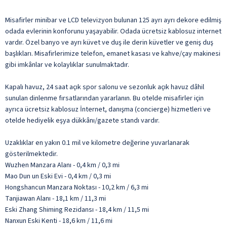
Misafirler minibar ve LCD televizyon bulunan 125 ayrı ayrı dekore edilmiş
odada evlerinin konforunu yaşayabilir. Odada ücretsiz kablosuz internet
vardır. Özel banyo ve ayrı küvet ve duş ile derin küvetler ve geniş duş
başlıkları. Misafirlerimize telefon, emanet kasası ve kahve/çay makinesi
gibi imkânlar ve kolaylıklar sunulmaktadır.
Kapalı havuz, 24 saat açık spor salonu ve sezonluk açık havuz dâhil
sunulan dinlenme fırsatlarından yararlanın. Bu otelde misafirler için
ayrıca ücretsiz kablosuz İnternet, danışma (concierge) hizmetleri ve
otelde hediyelik eşya dükkânı/gazete standı vardır.
Uzaklıklar en yakın 0.1 mil ve kilometre değerine yuvarlanarak
gösterilmektedir.
Wuzhen Manzara Alanı - 0,4 km / 0,3 mi
Mao Dun un Eski Evi - 0,4 km / 0,3 mi
Hongshancun Manzara Noktası - 10,2 km / 6,3 mi
Tanjiawan Alanı - 18,1 km / 11,3 mi
Eski Zhang Shiming Rezidansı - 18,4 km / 11,5 mi
Nanxun Eski Kenti - 18,6 km / 11,6 mi