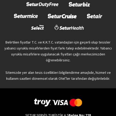
Belirtilen fiyatlar T.C. ve K.K.T.C. vatandaşları için geçerli olup tesisler
yabancı uyruklu misafirlerden fiyat farkı talep edebilmektedir. Yabancı
uyruklu misafirlere uygulanacak fiyatları çağrı merkezimizden
öğrenebilirsiniz.
Sitemizde yer alan tesis özellikleri bilgilendirme amaçlıdır, hizmet ve
kullanım saatleri dönemsel olarak Otel’ler tarafından değişitirilebilir.
SETUR SERVİS TURİSTİK A.Ş
Belge No: 728