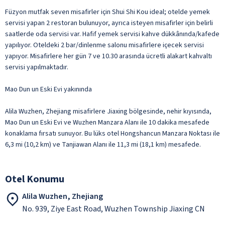
Füzyon mutfak seven misafirler için Shui Shi Kou ideal; otelde yemek
servisi yapan 2 restoran bulunuyor, ayrıca isteyen misafirler için belirli
saatlerde oda servisi var. Hafif yemek servisi kahve dükkânında/kafede
yapılıyor. Oteldeki 2 bar/dinlenme salonu misafirlere içecek servisi
yapıyor. Misafirlere her gün 7 ve 10.30 arasında ücretli alakart kahvaltı
servisi yapılmaktadır.
Mao Dun un Eski Evi yakınında
Alila Wuzhen, Zhejiang misafirlere Jiaxing bölgesinde, nehir kıyısında,
Mao Dun un Eski Evi ve Wuzhen Manzara Alanı ile 10 dakika mesafede
konaklama fırsatı sunuyor. Bu lüks otel Hongshancun Manzara Noktası ile
6,3 mi (10,2 km) ve Tanjiawan Alanı ile 11,3 mi (18,1 km) mesafede.
Otel Konumu
Alila Wuzhen, Zhejiang
No. 939, Ziye East Road, Wuzhen Township Jiaxing CN