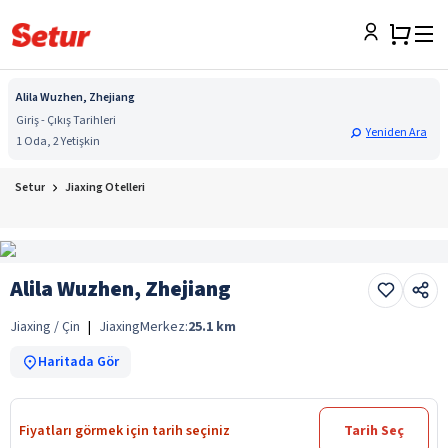
Alila Wuzhen, Zhejiang
Giriş - Çıkış Tarihleri
Yeniden Ara
1 Oda, 2 Yetişkin
Setur
Jiaxing Otelleri
Alila Wuzhen, Zhejiang
Jiaxing / Çin
|
Jiaxing
Merkez:
25.1
km
Haritada Gör
Fiyatları görmek için tarih seçiniz
Tarih Seç