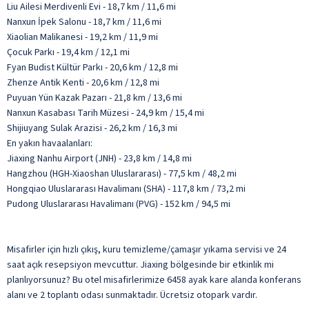
Liu Ailesi Merdivenli Evi - 18,7 km / 11,6 mi
Nanxun İpek Salonu - 18,7 km / 11,6 mi
Xiaolian Malikanesi - 19,2 km / 11,9 mi
Çocuk Parkı - 19,4 km / 12,1 mi
Fyan Budist Kültür Parkı - 20,6 km / 12,8 mi
Zhenze Antik Kenti - 20,6 km / 12,8 mi
Puyuan Yün Kazak Pazarı - 21,8 km / 13,6 mi
Nanxun Kasabası Tarih Müzesi - 24,9 km / 15,4 mi
Shijiuyang Sulak Arazisi - 26,2 km / 16,3 mi
En yakın havaalanları:
Jiaxing Nanhu Airport (JNH) - 23,8 km / 14,8 mi
Hangzhou (HGH-Xiaoshan Uluslararası) - 77,5 km / 48,2 mi
Hongqiao Uluslararası Havalimanı (SHA) - 117,8 km / 73,2 mi
Pudong Uluslararası Havalimanı (PVG) - 152 km / 94,5 mi
Misafirler için hızlı çıkış, kuru temizleme/çamaşır yıkama servisi ve 24
saat açık resepsiyon mevcuttur. Jiaxing bölgesinde bir etkinlik mi
planlıyorsunuz? Bu otel misafirlerimize 6458 ayak kare alanda konferans
alanı ve 2 toplantı odası sunmaktadır. Ücretsiz otopark vardır.