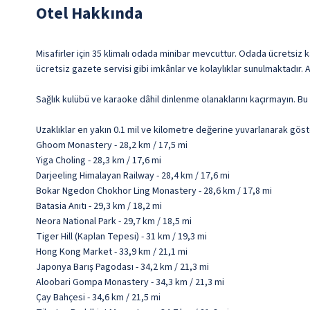
Otel Hakkında
Misafirler için 35 klimalı odada minibar mevcuttur. Odada ücretsiz 
ücretsiz gazete servisi gibi imkânlar ve kolaylıklar sunulmaktadır. 
Sağlık kulübü ve karaoke dâhil dinlenme olanaklarını kaçırmayın. Bu
Uzaklıklar en yakın 0.1 mil ve kilometre değerine yuvarlanarak göst
Ghoom Monastery - 28,2 km / 17,5 mi
Yiga Choling - 28,3 km / 17,6 mi
Darjeeling Himalayan Railway - 28,4 km / 17,6 mi
Bokar Ngedon Chokhor Ling Monastery - 28,6 km / 17,8 mi
Batasia Anıtı - 29,3 km / 18,2 mi
Neora National Park - 29,7 km / 18,5 mi
Tiger Hill (Kaplan Tepesi) - 31 km / 19,3 mi
Hong Kong Market - 33,9 km / 21,1 mi
Japonya Barış Pagodası - 34,2 km / 21,3 mi
Aloobari Gompa Monastery - 34,3 km / 21,3 mi
Çay Bahçesi - 34,6 km / 21,5 mi