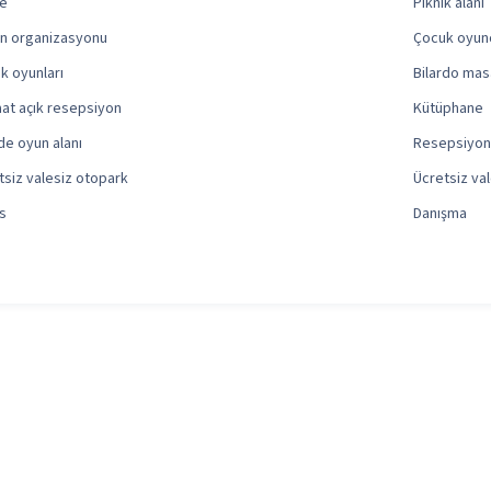
e
Piknik alanı
n organizasyonu
Çocuk oyunc
k oyunları
Bilardo mas
aat açık resepsiyon
Kütüphane
de oyun alanı
Resepsiyon
tsiz valesiz otopark
Ücretsiz va
s
Danışma