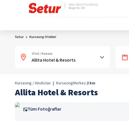
Setur Servis Turistik A.Ş.
Belge No: 728
Setur
Kurseong Otelleri
Otel / Konum
Kurseong / Hindistan
|
Kurseong
Merkez:
2
km
Allita Hotel & Resorts
Tüm Fotoğraflar