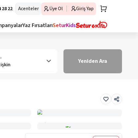
 28 22
Acenteler
Üye Ol
Giriş Yap
mpanyalar
Yaz Fırsatları
SeturKids
ı
Yeniden Ara
tişkin
Haritada Gör