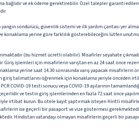
na bağlıdır ve ek ödeme gerektirebilir. Özel talepler garanti edile
dir
 yangın söndürücü, güvenlik sistemi ve ilk yardım çantası yer alma
 ve konaklama yerine göre farklılık gösterebileceğini lütfen unutm
unmaktadır (bu hizmet ücretli olabilir). Misafirler seyahate çıkmad
r. Giriş işlemleri için misafirlerin varıştan en az 24 saat önce rez
onaklama yerine saat 14.30 sonrasında varış yapacak misafirlerin ö
n giriş talimatlarını öğrenmek için konaklama yeriyle önceden irti
atif PCR COVID-19 testi sonucu veya COVID-19 aşılarının tamamlandığ
çerlidir ve testin giriş işlemlerinden en fazla 72 saat önce yapılm
le irtibat kurun. Bu otele kayıt yaptırmak isteyen Hintli misafirl
afirlerin ise geçerli bir pasaport ve vize göstermesi gerekmektedir
ktedir. Hindistan vatandaşı olmayan misafirlerin geçerli bir pasap