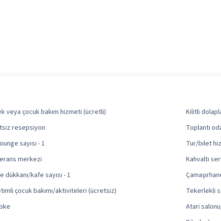
k veya çocuk bakım hizmeti (ücretli)
Kilitli dola
tsiz resepsiyon
Toplantı oda
ounge sayısı - 1
Tur/bilet hi
erans merkezi
Kahvaltı serv
e dükkanı/kafe sayısı - 1
Çamaşırhan
imli çocuk bakımı/aktiviteleri (ücretsiz)
Tekerlekli s
oke
Atari salon