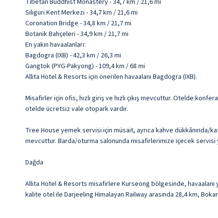
Tibetan Buddhist Monastery - 34,7 km / 21,6 mi
Siliguri Kent Merkezi - 34,7 km / 21,6 mi
Coronation Bridge - 34,8 km / 21,7 mi
Botanik Bahçeleri - 34,9 km / 21,7 mi
En yakın havaalanları:
Bagdogra (IXB) - 42,3 km / 26,3 mi
Gangtok (PYG-Pakyong) - 109,4 km / 68 mi
Allita Hotel & Resorts için önerilen havaalanı Bagdogra (IXB).
Misafirler için ofis, hızlı giriş ve hızlı çıkış mevcuttur. Otelde kon
otelde ücretsiz vale otopark vardır.
Tree House yemek servisi için müsait, ayrıca kahve dükkânında/kafed
mevcuttur. Barda/oturma salonunda misafirlerimize içecek servisi ya
Dağda
Allita Hotel & Resorts misafirlere Kurseong bölgesinde, havaalanı 
kalite otel ile Darjeeling Himalayan Railway arasında 28,4 km, Bo