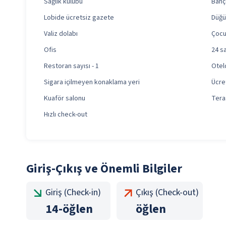
Sağlık kulübü
Bahç
Lobide ücretsiz gazete
Düğü
Valiz dolabı
Çocu
Ofis
24 s
Restoran sayısı - 1
Otel
Sigara içilmeyen konaklama yeri
Ücre
Kuaför salonu
Tera
Hızlı check-out
Giriş-Çıkış ve Önemli Bilgiler
Giriş (Check-in)
Çıkış (Check-out)
14
-
öğlen
öğlen