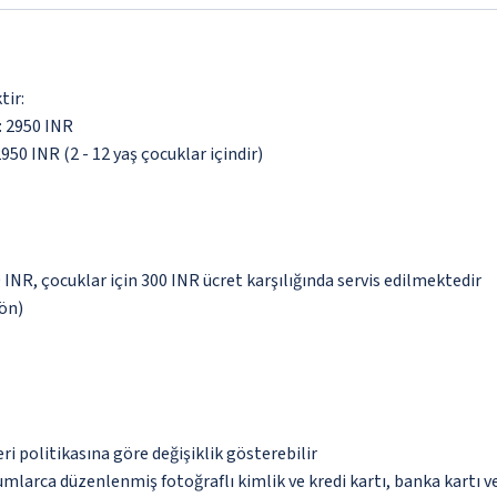
tir:
i: 2950 INR
950 INR (2 - 12 yaş çocuklar içindir)
0 INR, çocuklar için 300 INR ücret karşılığında servis edilmektedir
yön)
eri politikasına göre değişiklik gösterebilir
umlarca düzenlenmiş fotoğraflı kimlik ve kredi kartı, banka kartı v