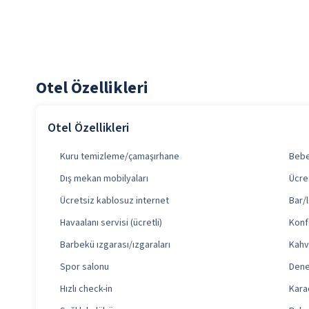
Otel Özellikleri
Otel Özellikleri
Kuru temizleme/çamaşırhane
Bebe
Dış mekan mobilyaları
Ücre
Ücretsiz kablosuz internet
Bar/l
Havaalanı servisi (ücretli)
Konf
Barbekü ızgarası/ızgaraları
Kahv
Spor salonu
Denet
Hızlı check-in
Kara