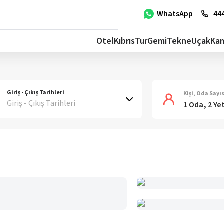
WhatsApp
444
Otel
Kıbrıs
Tur
Gemi
Tekne
Uçak
Ka
Giriş - Çıkış Tarihleri
Kişi, Oda Sayıs
Giriş - Çıkış Tarihleri
1 Oda, 2 Ye