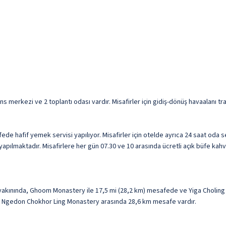
ferans merkezi ve 2 toplantı odası vardır. Misafirler için gidiş-dönüş havaalanı 
e hafif yemek servisi yapılıyor. Misafirler için otelde ayrıca 24 saat oda se
pılmaktadır. Misafirlere her gün 07.30 ve 10 arasında ücretli açık büfe kahva
yakınında, Ghoom Monastery ile 17,5 mi (28,2 km) mesafede ve Yiga Choling 
kar Ngedon Chokhor Ling Monastery arasında 28,6 km mesafe vardır.