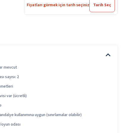
Fiyatları görmek için tarih seçiniz
Tarih Seç
plar mevcut
sı sayısı: 2
zmetleri
isi var (ücretli)
e
andalye kullanımına uygun (sınırlamalar olabilir)
u/oyun odası