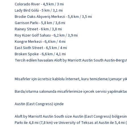
Colorado River - 4,9 km / 3 mi
Lady Bird Gölü - 5 km / 3,1 mi
Brodie Oaks Alışveriş Merkezi - 5,6 km / 3,5 mi
Garrison Parkı - 5,8 km / 3,6 mi
Rainey Street - 6 km / 3,8 mi
Roy Kizer Golf Sahası - 6,2 km / 3,9 mi
Kongre Merkezi - 6,4 km / 4 mi
East Sixth Street - 6,5 km / 4 mi
Broken Spoke - 6,6 km / 4,1 mi
Tercih edilen havaalanı Aloft by Marriott Austin South Austin-Bergs
Misafirler için ücretsiz kablolu İnternet, kuru temizleme/çamaşır yı
Barda/oturma salonunda misafirlerimize içecek servisi yapılmaktadır.
Austin (East Congress) içinde
Aloft by Marriott Austin South size Austin (East Congress) bölgesi
Parkı ile 4,8 mi (7,8 km) ve University of Teksas at Austin ile 5,4 m