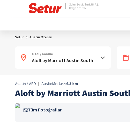
Setur Servis Turistik A.Ş.
Belge No: 728
Setur
Austin Otelleri
Otel / Konum
Austin / ABD
|
Austin
Merkez:
6.3
km
Aloft by Marriott Austin Sout
Tüm Fotoğraflar