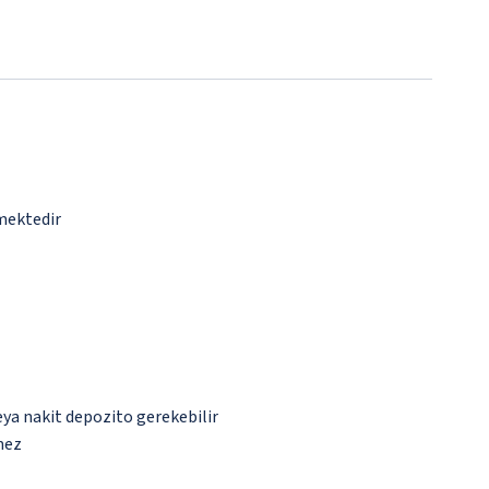
lmektedir
eya nakit depozito gerekebilir
mez