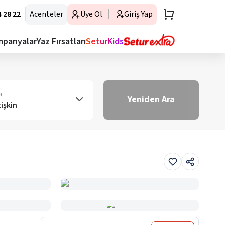
 28 22
Acenteler
Üye Ol
Giriş Yap
mpanyalar
Yaz Fırsatları
SeturKids
ı
Yeniden Ara
tişkin
Haritada Gör