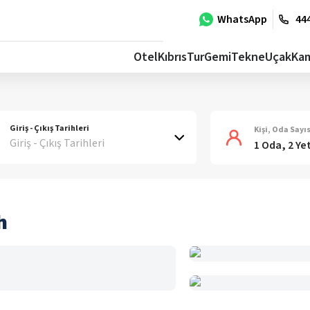
WhatsApp
444
Otel
Kıbrıs
Tur
Gemi
Tekne
Uçak
Ka
Giriş - Çıkış Tarihleri
Kişi, Oda Sayıs
Giriş - Çıkış Tarihleri
1 Oda, 2 Ye
h