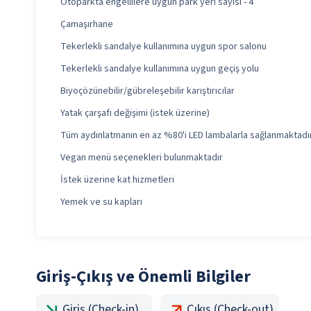
Otoparkta engellilere uygun park yeri sayısı - 4
Çamaşırhane
Tekerlekli sandalye kullanımına uygun spor salonu
Tekerlekli sandalye kullanımına uygun geçiş yolu
Biyoçözünebilir/gübreleşebilir karıştırıcılar
Yatak çarşafı değişimi (istek üzerine)
Tüm aydınlatmanın en az %80'i LED lambalarla sağlanmaktadı
Vegan menü seçenekleri bulunmaktadır
İstek üzerine kat hizmetleri
Yemek ve su kapları
Giriş-Çıkış ve Önemli Bilgiler
Giriş (Check-in)
Çıkış (Check-out)