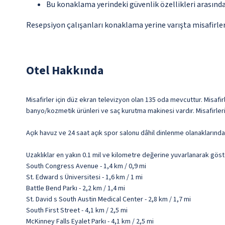
Bu konaklama yerindeki güvenlik özellikleri arasınd
Resepsiyon çalışanları konaklama yerine varışta misafirleri
Otel Hakkında
Misafirler için düz ekran televizyon olan 135 oda mevcuttur. Misafirl
banyo/kozmetik ürünleri ve saç kurutma makinesi vardır. Misafirleri
Açık havuz ve 24 saat açık spor salonu dâhil dinlenme olanaklarında
Uzaklıklar en yakın 0.1 mil ve kilometre değerine yuvarlanarak göst
South Congress Avenue - 1,4 km / 0,9 mi
St. Edward s Üniversitesi - 1,6 km / 1 mi
Battle Bend Parkı - 2,2 km / 1,4 mi
St. David s South Austin Medical Center - 2,8 km / 1,7 mi
South First Street - 4,1 km / 2,5 mi
McKinney Falls Eyalet Parkı - 4,1 km / 2,5 mi