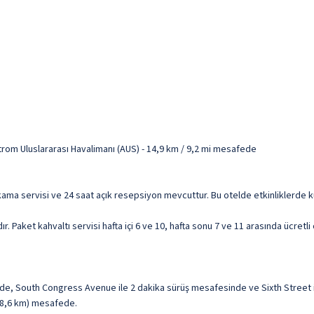
trom Uluslararası Havalimanı (AUS) - 14,9 km / 9,2 mi mesafede
kama servisi ve 24 saat açık resepsiyon mevcuttur. Bu otelde etkinliklerde ku
 Paket kahvaltı servisi hafta içi 6 ve 10, hafta sonu 7 ve 11 arasında ücretli
nde, South Congress Avenue ile 2 dakika sürüş mesafesinde ve Sixth Street i
i (8,6 km) mesafede.