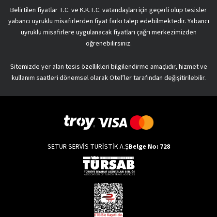
Belirtilen fiyatlar T.C. ve K.K.T.C. vatandaşları için geçerli olup tesisler
yabancı uyruklu misafirlerden fiyat farkı talep edebilmektedir. Yabancı
uyruklu misafirlere uygulanacak fiyatları çağrı merkezimizden
öğrenebilirsiniz.
Sitemizde yer alan tesis özellikleri bilgilendirme amaçlıdır, hizmet ve
kullanım saatleri dönemsel olarak Otel’ler tarafından değişitirilebilir.
SETUR SERVİS TURİSTİK A.Ş
Belge No: 728