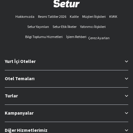
Hakkımızda
Resmi Tatiller 2026
Kalite
Müşteri İlişkileri
KVKK
Setur Yayınları
Setur Etik İlkeler
Yatırımcı İlişkileri
Bilgi Toplumu Hizmetleri
İşlem Rehberi
Çerez Ayarları
Yurt İçi Oteller
Otel Temaları
Turlar
Kampanyalar
Diğer Hizmetlerimiz