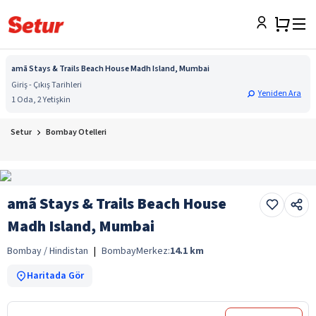
amã Stays & Trails Beach House Madh Island, Mumbai
Giriş - Çıkış Tarihleri
Yeniden Ara
1 Oda, 2 Yetişkin
Setur
Bombay Otelleri
amã Stays & Trails Beach House
Madh Island, Mumbai
Bombay / Hindistan
|
Bombay
Merkez:
14.1
km
Haritada Gör