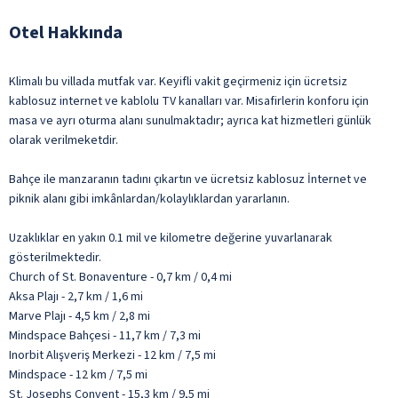
Otel Hakkında
Klimalı bu villada mutfak var. Keyifli vakit geçirmeniz için ücretsiz
kablosuz internet ve kablolu TV kanalları var. Misafirlerin konforu için
masa ve ayrı oturma alanı sunulmaktadır; ayrıca kat hizmetleri günlük
olarak verilmeketdir.
Bahçe ile manzaranın tadını çıkartın ve ücretsiz kablosuz İnternet ve
piknik alanı gibi imkânlardan/kolaylıklardan yararlanın.
Uzaklıklar en yakın 0.1 mil ve kilometre değerine yuvarlanarak
gösterilmektedir.
Church of St. Bonaventure - 0,7 km / 0,4 mi
Aksa Plajı - 2,7 km / 1,6 mi
Marve Plajı - 4,5 km / 2,8 mi
Mindspace Bahçesi - 11,7 km / 7,3 mi
Inorbit Alışveriş Merkezi - 12 km / 7,5 mi
Mindspace - 12 km / 7,5 mi
St. Josephs Convent - 15,3 km / 9,5 mi