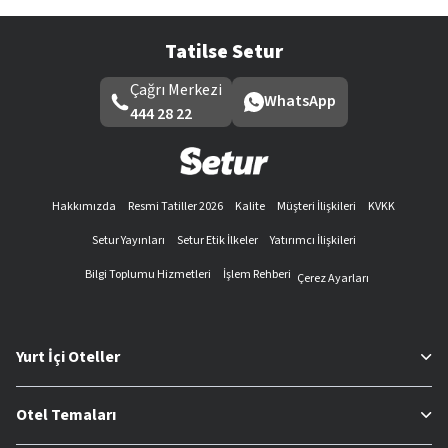
Tatilse Setur
Çağrı Merkezi
WhatsApp
444 28 22
Hakkımızda
Resmi Tatiller 2026
Kalite
Müşteri İlişkileri
KVKK
Setur Yayınları
Setur Etik İlkeler
Yatırımcı İlişkileri
Bilgi Toplumu Hizmetleri
İşlem Rehberi
Çerez Ayarları
Yurt İçi Oteller
Otel Temaları