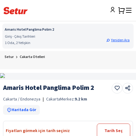
Amaris Hotel Panglima Polim 2
Giriş - Çıkış Tarihleri
Yeniden Ara
1 Oda, 2 Yetişkin
Setur
Cakarta Otelleri
Amaris Hotel Panglima Polim 2
Cakarta / Endonezya
|
Cakarta
Merkez:
9.2
km
Haritada Gör
Fiyatları görmek için tarih seçiniz
Tarih Seç