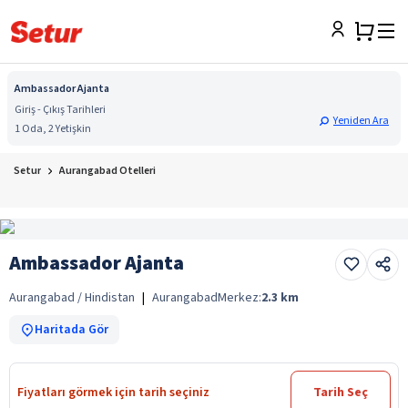
Ambassador Ajanta
Giriş - Çıkış Tarihleri
Yeniden Ara
1 Oda, 2 Yetişkin
Setur
Aurangabad Otelleri
Ambassador Ajanta
Aurangabad / Hindistan
|
Aurangabad
Merkez:
2.3
km
Haritada Gör
Fiyatları görmek için tarih seçiniz
Tarih Seç