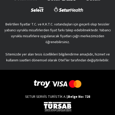
Belirtilen fiyatlar T.C. ve K.K.T.C. vatandaşları için geçerli olup tesisler
yabancı uyruklu misafirlerden fiyat farkı talep edebilmektedir. Yabancı
uyruklu misafirlere uygulanacak fiyatları çağrı merkezimizden
öğrenebilirsiniz.
Sitemizde yer alan tesis özellikleri bilgilendirme amaçlıdır, hizmet ve
kullanım saatleri dönemsel olarak Otel’ler tarafından değişitirilebilir.
SETUR SERVİS TURİSTİK A.Ş
Belge No: 728