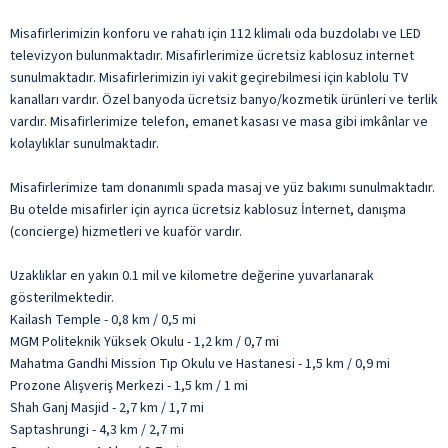
Misafirlerimizin konforu ve rahatı için 112 klimalı oda buzdolabı ve LED
televizyon bulunmaktadır. Misafirlerimize ücretsiz kablosuz internet
sunulmaktadır. Misafirlerimizin iyi vakit geçirebilmesi için kablolu TV
kanalları vardır. Özel banyoda ücretsiz banyo/kozmetik ürünleri ve terlik
vardır. Misafirlerimize telefon, emanet kasası ve masa gibi imkânlar ve
kolaylıklar sunulmaktadır.
Misafirlerimize tam donanımlı spada masaj ve yüz bakımı sunulmaktadır.
Bu otelde misafirler için ayrıca ücretsiz kablosuz İnternet, danışma
(concierge) hizmetleri ve kuaför vardır.
Uzaklıklar en yakın 0.1 mil ve kilometre değerine yuvarlanarak
gösterilmektedir.
Kailash Temple - 0,8 km / 0,5 mi
MGM Politeknik Yüksek Okulu - 1,2 km / 0,7 mi
Mahatma Gandhi Mission Tıp Okulu ve Hastanesi - 1,5 km / 0,9 mi
Prozone Alışveriş Merkezi - 1,5 km / 1 mi
Shah Ganj Masjid - 2,7 km / 1,7 mi
Saptashrungi - 4,3 km / 2,7 mi