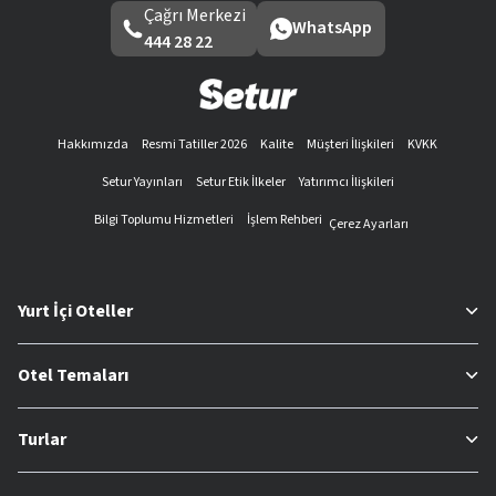
Çağrı Merkezi
WhatsApp
444 28 22
Hakkımızda
Resmi Tatiller 2026
Kalite
Müşteri İlişkileri
KVKK
Setur Yayınları
Setur Etik İlkeler
Yatırımcı İlişkileri
Bilgi Toplumu Hizmetleri
İşlem Rehberi
Çerez Ayarları
Yurt İçi Oteller
Otel Temaları
Turlar