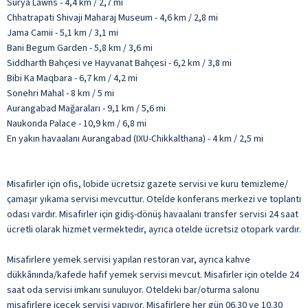
Surya Lawns - 4,4 km / 2,7 mi
Chhatrapati Shivaji Maharaj Museum - 4,6 km / 2,8 mi
Jama Camii - 5,1 km / 3,1 mi
Bani Begum Garden - 5,8 km / 3,6 mi
Siddharth Bahçesi ve Hayvanat Bahçesi - 6,2 km / 3,8 mi
Bibi Ka Maqbara - 6,7 km / 4,2 mi
Sonehri Mahal - 8 km / 5 mi
Aurangabad Mağaraları - 9,1 km / 5,6 mi
Naukonda Palace - 10,9 km / 6,8 mi
En yakın havaalanı Aurangabad (IXU-Chikkalthana) - 4 km / 2,5 mi
Misafirler için ofis, lobide ücretsiz gazete servisi ve kuru temizleme/
çamaşır yıkama servisi mevcuttur. Otelde konferans merkezi ve toplantı
odası vardır. Misafirler için gidiş-dönüş havaalanı transfer servisi 24 saat
ücretli olarak hizmet vermektedir, ayrıca otelde ücretsiz otopark vardır.
Misafirlere yemek servisi yapılan restoran var, ayrıca kahve
dükkânında/kafede hafif yemek servisi mevcut. Misafirler için otelde 24
saat oda servisi imkanı sunuluyor. Oteldeki bar/oturma salonu
misafirlere içecek servisi yapıyor. Misafirlere her gün 06.30 ve 10.30