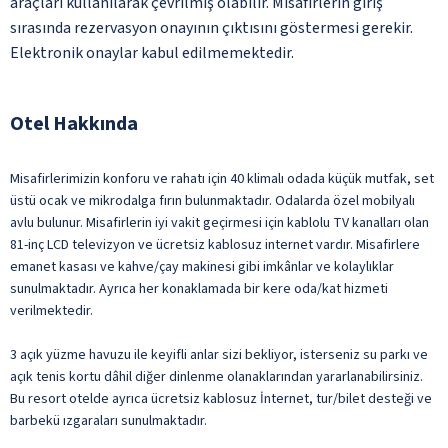
araçları kullanılarak çevrilmiş olabilir. Misafirlerin giriş
sırasında rezervasyon onayının çıktısını göstermesi gerekir.
Elektronik onaylar kabul edilmemektedir.
Otel Hakkında
Misafirlerimizin konforu ve rahatı için 40 klimalı odada küçük mutfak, set
üstü ocak ve mikrodalga fırın bulunmaktadır. Odalarda özel mobilyalı
avlu bulunur. Misafirlerin iyi vakit geçirmesi için kablolu TV kanalları olan
81-inç LCD televizyon ve ücretsiz kablosuz internet vardır. Misafirlere
emanet kasası ve kahve/çay makinesi gibi imkânlar ve kolaylıklar
sunulmaktadır. Ayrıca her konaklamada bir kere oda/kat hizmeti
verilmektedir.
3 açık yüzme havuzu ile keyifli anlar sizi bekliyor, isterseniz su parkı ve
açık tenis kortu dâhil diğer dinlenme olanaklarından yararlanabilirsiniz.
Bu resort otelde ayrıca ücretsiz kablosuz İnternet, tur/bilet desteği ve
barbekü ızgaraları sunulmaktadır.