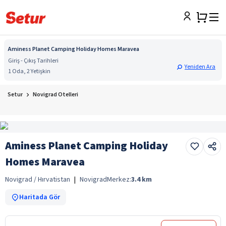
Aminess Planet Camping Holiday Homes Maravea
Giriş - Çıkış Tarihleri
Yeniden Ara
1 Oda, 2 Yetişkin
Setur
Novigrad Otelleri
Aminess Planet Camping Holiday
Homes Maravea
Novigrad / Hırvatistan
|
Novigrad
Merkez:
3.4
km
Haritada Gör