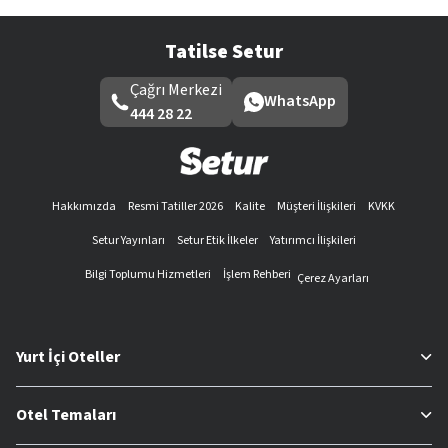
Tatilse Setur
Çağrı Merkezi
WhatsApp
444 28 22
Hakkımızda
Resmi Tatiller 2026
Kalite
Müşteri İlişkileri
KVKK
Setur Yayınları
Setur Etik İlkeler
Yatırımcı İlişkileri
Bilgi Toplumu Hizmetleri
İşlem Rehberi
Çerez Ayarları
Yurt İçi Oteller
Otel Temaları