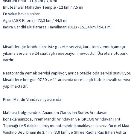
Vishram Ghat - 11,8 km / 7,4 mi
Bhuteshwar Mahadev Temple - 12 km / 7,5 mi
En yakın havaalanları:
Agra (AGR-Kheria) - 72,3 km / 44,9 mi
Indira Gandhi Uluslararası Havalimanı (DEL) - 151,4 km / 94,1 mi
Misafirler için lobide ücretsiz gazete servisi, kuru temizleme/çamaşır
yıkama servisi ve 24 saat açık resepsiyon mevcuttur. Ücretsiz otopark
vardır.
Restoranda yemek servisi yapılıyor, ayrıca otelde oda servisi sunuluyor.
Misafirlere her gün 07.30 ve 11 arasında ücretli açık büfe kahvaltı servisi
yapılmaktadır.
Prem Mandir Vrindavan yakınında
Mathura bölgesindeki Anandam Clarks Inn Suites Vrindavan
konaklamanızda, Prem Mandir Vrindavan ve ISKCON Vrindavan Hint
Tapınağı ile 5 dakika sürüş mesafesinde konaklayacaksınız. Bu otel Maa
Vaishno Devi Dham ile 2,4 mi (3,8 km) ve Shree Radha Ras Bihari Ashta