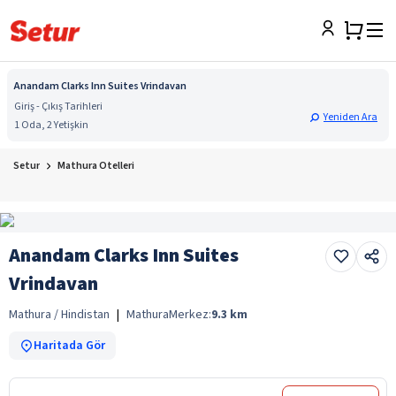
Anandam Clarks Inn Suites Vrindavan
Giriş - Çıkış Tarihleri
Yeniden Ara
1 Oda, 2 Yetişkin
Setur
Mathura Otelleri
Anandam Clarks Inn Suites
Vrindavan
Mathura / Hindistan
|
Mathura
Merkez:
9.3
km
Haritada Gör