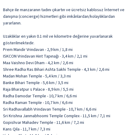
Bahçe ile manzaranın tadını çıkartın ve ücretsiz kablosuz İnternet ve
danışma (concierge) hizmetleri gibi imkânlardan/kolaylıklardan
yararlanın.
Uzaklıklar en yakın 0.1 mil ve kilometre değerine yuvarlanarak
gösterilmektedir.
Prem Mandir Vrindavan - 2,9 km / 1,8 mi
ISKCON Vrindavan Hint Tapınağı - 3,4 km / 2,1 mi
Maa Vaishno Devi Dham - 4,2 km / 2,6 mi
Shree Radha Ras Bihari Ashta Sakhi Temple - 4,3 km / 2,6 mi
Madan Mohan Temple - 5,4 km / 3,3 mi
Banke Bihari Temple - 5,6 km / 3,5 mi
Raja Bharatpur s Palace - 8,9 km / 5,5 mi
Radha Damodar Temple - 10,7 km / 6,6 mi
Radha Raman Temple - 10,7 km / 6,6 mi
Sri Radhavallabh Vrindavan Temple - 10,7 km / 6,6 mi
Sri Krishna Janmabhoomi Temple Complex - 11,5 km / 7,1 mi
Gopishvar Mahadev Temple - 11,6 km / 7,2 mi
Kans Qila - 11,7 km / 7,3 mi